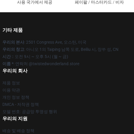
사용 국가에서 제공
페이팔 / 마스터카드 / 비자
기타 제품
우리의 본사
: 2501 Congress Ave, 오스틴, 미국
우리의 창고
: 아니오 1의 Taiping 남쪽 도로, Beiliu 시, 장쑤 성, CN
시간 :
: 오전 9시 ~ 오후 5시 (월 ~ 금)
이름 *
: 연락처 @twistedwonderland.store
우리의 회사
제품 정보
이용 약관
개인 정보 정책
DMCA - 저작권 정책
모델 번호: 공급망 투명성 행위
우리의 지원
배송 및 배송 정책