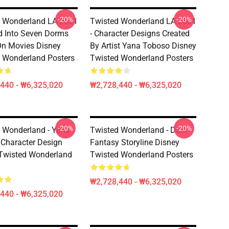
-20%
-20%
 Wonderland LA 2801
Twisted Wonderland LA 2801
ed Into Seven Dorms
- Character Designs Created
n Movies Disney
By Artist Yana Toboso Disney
 Wonderland Posters
Twisted Wonderland Posters
440 - ₩6,325,020
₩2,728,440 - ₩6,325,020
-20%
-20%
 Wonderland - Yana
Twisted Wonderland - Dark
Character Design
Fantasy Storyline Disney
Twisted Wonderland
Twisted Wonderland Posters
₩2,728,440 - ₩6,325,020
440 - ₩6,325,020