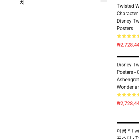
치
Twisted W
Characte
Disney Tw
Posters
₩2,728,44
Disney Tw
Posters - 
Ashengrot
Wonderlan
₩2,728,44
이름 * Twi
포스터 - Tw