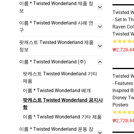
이름 * Twisted Wonderland 제품 정
보
Twisted W
- Set In T
이름 * Twisted Wonderland 사례 연
Raven Col
구
Twisted W
팟캐스트 Twisted Wonderland 제품
정보
₩2,728,44
이름 * Twisted Wonderland (주)
팟캐스트 Twisted Wonderland 기타
Twisted W
제품
- Features
이름 * Twisted Wonderland 베개
Inspired B
Disney Tw
팟캐스트 Twisted Wonderland 공지사
Posters
항
이름 * Twisted Wonderland 기타 제품
₩2,728,44
이름 * Twisted Wonderland 운동 장