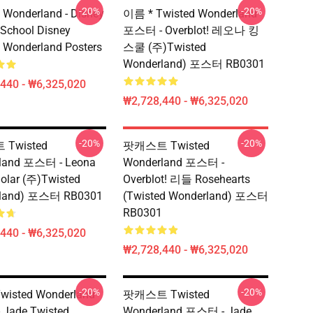
-20%
-20%
 Wonderland - Disney
이름 * Twisted Wonderland
s School Disney
포스터 - Overblot! 레오나 킹
 Wonderland Posters
스쿨 (주)Twisted
Wonderland) 포스터 RB0301
440 - ₩6,325,020
₩2,728,440 - ₩6,325,020
-20%
-20%
Twisted
팟캐스트 Twisted
land 포스터 - Leona
Wonderland 포스터 -
olar (주)Twisted
Overblot! 리들 Rosehearts
land) 포스터 RB0301
(Twisted Wonderland) 포스터
RB0301
440 - ₩6,325,020
₩2,728,440 - ₩6,325,020
-20%
-20%
wisted Wonderland
팟캐스트 Twisted
Jade Twisted
Wonderland 포스터 - Jade