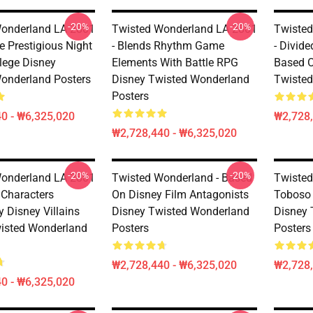
-20%
-20%
onderland LA 2801
Twisted Wonderland LA 2801
Twisted
he Prestigious Night
- Blends Rhythm Game
- Divid
lege Disney
Elements With Battle RPG
Based O
onderland Posters
Disney Twisted Wonderland
Twisted
Posters
0 - ₩6,325,020
₩2,728,
₩2,728,440 - ₩6,325,020
-20%
-20%
onderland LA 2801
Twisted Wonderland - Based
Twisted
 Characters
On Disney Film Antagonists
Toboso 
y Disney Villains
Disney Twisted Wonderland
Disney 
isted Wonderland
Posters
Posters
₩2,728,440 - ₩6,325,020
₩2,728,
0 - ₩6,325,020