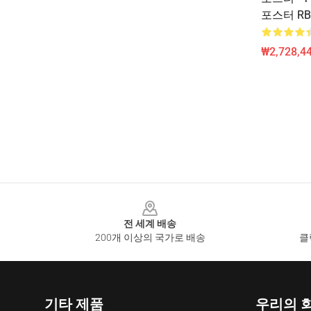
포스터 RB
₩2,728,44
Footer
전 세계 배송
200개 이상의 국가로 배송
클
기타 제품
우리의 