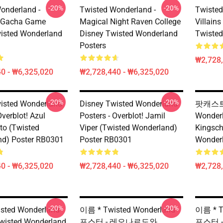
-20%
-20%
onderland -
Twisted Wonderland -
Twisted
r Gacha Game
Magical Night Raven College
Villain
isted Wonderland
Disney Twisted Wonderland
Twisted
Posters
₩2,728,
0 - ₩6,325,020
₩2,728,440 - ₩6,325,020
-20%
-20%
isted Wonderland
Disney Twisted Wonderland
팟캐스트 
Overblot! Azul
Posters - Overblot! Jamil
Wonder
to (Twisted
Viper (Twisted Wonderland)
Kingsch
d) Poster RB0301
Poster RB0301
Wonder
0 - ₩6,325,020
₩2,728,440 - ₩6,325,020
₩2,728,
-20%
-20%
sted Wonderland
이름 * Twisted Wonderland
이름 * T
isted Wonderland
포스터 - 레오나르도와
포스터 - 