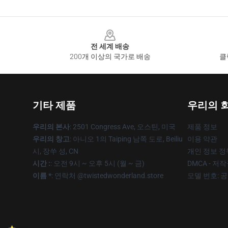
Footer
전 세계 배송
200개 이상의 국가로 배송
클
기타 제품
우리의 
우리의 본사
: 2501 Congress Ave, 오스틴, 미국
제품 정보
우리의 창고
: 아니오 1의 Taiping 남쪽 도로, Beiliu
이용 약관
시, 장쑤 성, CN
개인 정보 정
시간 :
: 오전 9시 ~ 오후 5시 (월 ~ 금)
DMCA - 저
이름 *
: 연락처 @twistedwonderland.store
모델 번호: 