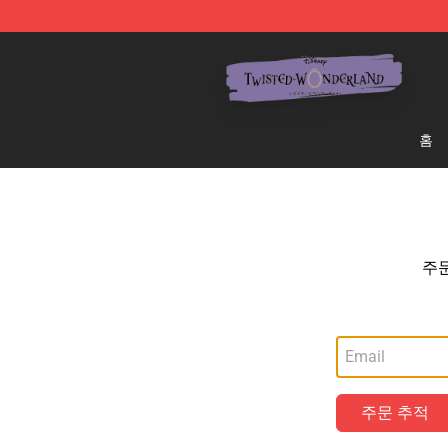
Twisted Wonderland Store - Official Twisted Wonderl
홈
주
주문 추적