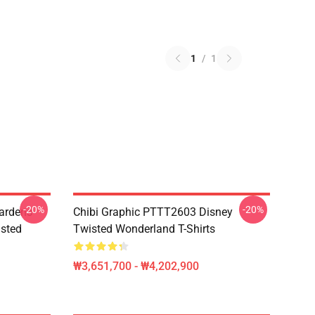
1
/
1
-20%
-20%
ardens
Chibi Graphic PTTT2603 Disney
sted
Twisted Wonderland T-Shirts
₩3,651,700 - ₩4,202,900