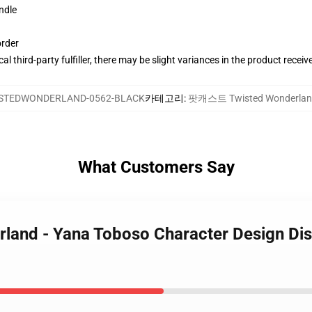
ndle
order
al third-party fulfiller, there may be slight variances in the product receiv
STEDWONDERLAND-0562-BLACK
카테고리
:
팟캐스트 Twisted Wonderla
What Customers Say
rland - Yana Toboso Character Design Di