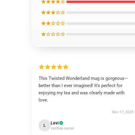
★★★★☆
★★★☆☆
★★☆☆☆
★☆☆☆☆
This Twisted Wonderland mug is gorgeous—
better than I ever imagined! It’s perfect for
enjoying my tea and was clearly made with
love.
Nov 17, 2025
Levi
L
Verified owner