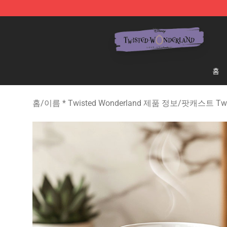
Twisted Wonderland Store - Official Twisted Wonderl
홈
홈
/
이름 * Twisted Wonderland 제품 정보
/
팟캐스트 Twis