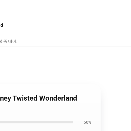
ed
nd 뚱 베어
,
sney Twisted Wonderland
50%