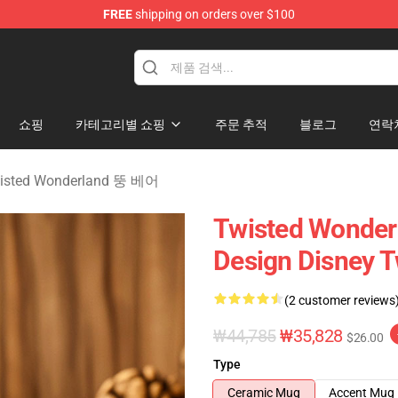
FREE
shipping on orders over $100
and Merchandise Shop
쇼핑
카테고리별 쇼핑
주문 추적
블로그
연락
ted Wonderland 뚱 베어
Twisted Wonderl
Design Disney 
(2 customer reviews
₩44,785
₩35,828
$26.00
Type
Ceramic Mug
Accent Mug