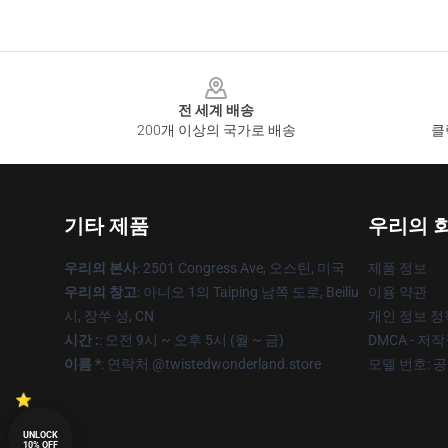
Footer
전 세계 배송
200개 이상의 국가로 배송
클
기타 제품
우리의 
우리의 본사
: 2501 Congress Ave, 오스틴, 미국
제품 정보
우리의 창고
: 아니오 1의 Taiping 남쪽 도로, Beiliu
이용 약관
시, 장쑤 성, CN
개인 정보 정
시간 :
: 오전 9시 ~ 오후 5시 (월 ~ 금)
DMCA - 저
이름 *
: 연락처 @twistedwonderland.store
모델 번호: 
UNLOCK
10% OFF