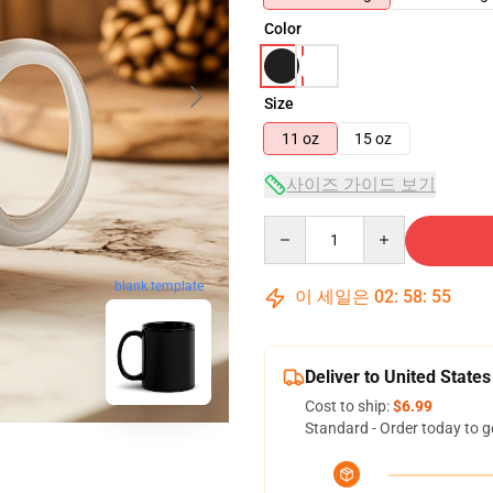
Color
Size
11 oz
15 oz
사이즈 가이드 보기
Quantity
blank template
이 세일은
02
:
58
:
54
Deliver to United States
Cost to ship:
$6.99
Standard - Order today to g