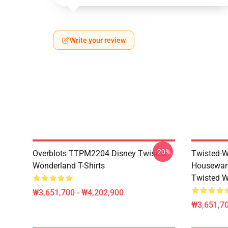
Write your review
-20%
Overblots TTPM2204 Disney Twisted
Twisted-W
Wonderland T-Shirts
Housewar
Twisted W
₩3,651,700 - ₩4,202,900
₩3,651,70