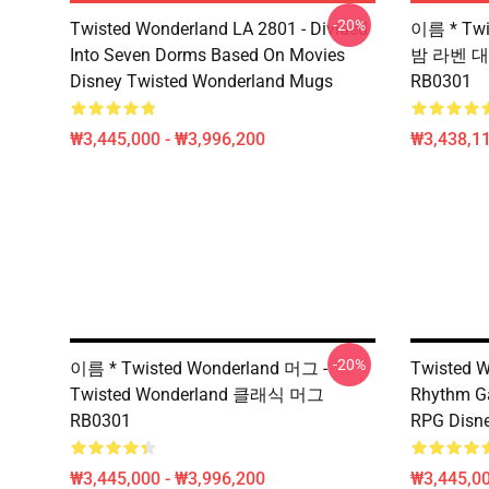
-20%
Twisted Wonderland LA 2801 - Divided
이름 * Twi
Into Seven Dorms Based On Movies
밤 라벤 대
Disney Twisted Wonderland Mugs
RB0301
₩3,445,000 - ₩3,996,200
₩3,438,11
-20%
이름 * Twisted Wonderland 머그 -
Twisted W
Twisted Wonderland 클래식 머그
Rhythm Ga
RB0301
RPG Disn
₩3,445,000 - ₩3,996,200
₩3,445,00