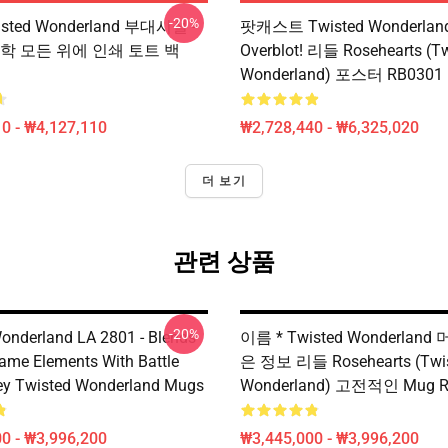
-20%
sted Wonderland 부대시설 -
팟캐스트 Twisted Wonderlan
학 모든 위에 인쇄 토트 백
Overblot! 리들 Rosehearts (T
Wonderland) 포스터 RB0301
0 - ₩4,127,110
₩2,728,440 - ₩6,325,020
더 보기
관련 상품
-20%
onderland LA 2801 - Blends
이름 * Twisted Wonderland 
me Elements With Battle
은 정보 리들 Rosehearts (Twi
ey Twisted Wonderland Mugs
Wonderland) 고전적인 Mug R
0 - ₩3,996,200
₩3,445,000 - ₩3,996,200