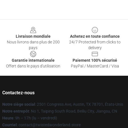
Footer
Livraison mondiale
Achetez en toute confiance
Nous livrons dans plus de 200
24/7 Protected from clicks to
pays
delivery
Garantie internationale
Paiement 100% sécurisé
Offert dans le pays d'utilisation
PayPal / MasterCard / Visa
Contactez-nous
Notre siège social
: 2501 Congress Ave, Austin, TX 78701, États-Unis
Notre entrepôt
: No 1, Taiping South Road, Beiliu City, Jiangsu, CN
Heure
: 9h – 17h (lu – vendredi)
Courriel
: contact@twistedwonderland.store