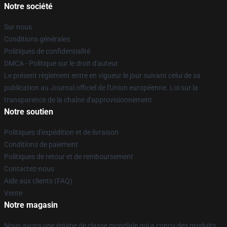
Notre société
Sur nous
Conditions générales
Politiques de confidentialité
DMCA - Politique sur le droit d'auteur
Le présent règlement entre en vigueur le jour suivant celui de sa
publication au Journal officiel de l'Union européenne. Loi sur la
transparence de la chaîne d'approvisionnement
Notre soutien
Politiques d'expédition et de livraison
Conditions de paiement
Politiques de retour et de remboursement
Contactez-nous
Aide aux clients (FAQ)
Vente
Notre magasin
Nous avons une équipe de classe mondiale qui a conçu des produits