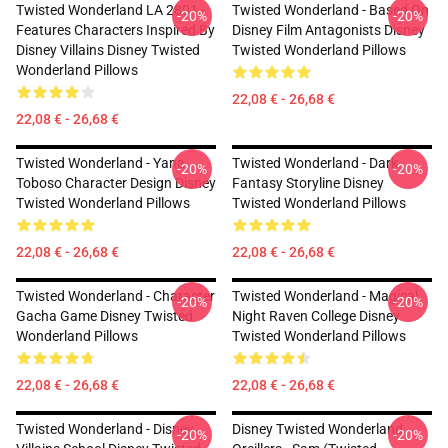
Twisted Wonderland LA 2801 -
Twisted Wonderland - Based On
-20%
-20%
Features Characters Inspired By
Disney Film Antagonists Disney
Disney Villains Disney Twisted
Twisted Wonderland Pillows
Wonderland Pillows
22,08 € - 26,68 €
22,08 € - 26,68 €
Twisted Wonderland - Yana
Twisted Wonderland - Dark
-20%
-20%
Toboso Character Design Disney
Fantasy Storyline Disney
Twisted Wonderland Pillows
Twisted Wonderland Pillows
22,08 € - 26,68 €
22,08 € - 26,68 €
Twisted Wonderland - Character
Twisted Wonderland - Magical
-20%
-20%
Gacha Game Disney Twisted
Night Raven College Disney
Wonderland Pillows
Twisted Wonderland Pillows
22,08 € - 26,68 €
22,08 € - 26,68 €
Twisted Wonderland - Disney
Disney Twisted Wonderland
-20%
-20%