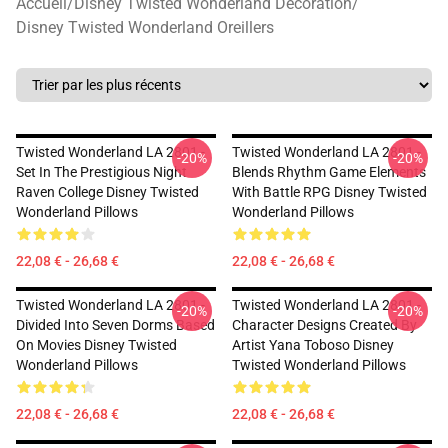
Accueil
/
Disney Twisted Wonderland Décoration
/
Disney Twisted Wonderland Oreillers
Twisted Wonderland LA 2801 -
Twisted Wonderland LA 2801 -
-20%
-20%
Set In The Prestigious Night
Blends Rhythm Game Elements
Raven College Disney Twisted
With Battle RPG Disney Twisted
Wonderland Pillows
Wonderland Pillows
22,08 € - 26,68 €
22,08 € - 26,68 €
Twisted Wonderland LA 2801 -
Twisted Wonderland LA 2801 -
-20%
-20%
Divided Into Seven Dorms Based
Character Designs Created By
On Movies Disney Twisted
Artist Yana Toboso Disney
Wonderland Pillows
Twisted Wonderland Pillows
22,08 € - 26,68 €
22,08 € - 26,68 €