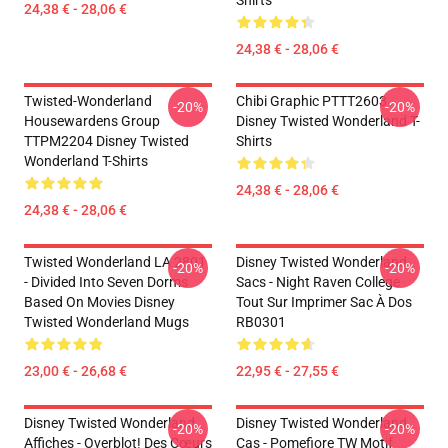
Shirts
24,38 € - 28,06 €
24,38 € - 28,06 €
Twisted-Wonderland
Chibi Graphic PTTT2603
-20%
-20%
Housewardens Group
Disney Twisted Wonderland T-
TTPM2204 Disney Twisted
Shirts
Wonderland T-Shirts
24,38 € - 28,06 €
24,38 € - 28,06 €
Twisted Wonderland LA 2801
Disney Twisted Wonderland
-20%
-20%
- Divided Into Seven Dorms
Sacs - Night Raven College
Based On Movies Disney
Tout Sur Imprimer Sac À Dos
Twisted Wonderland Mugs
RB0301
23,00 € - 26,68 €
22,95 € - 27,55 €
Disney Twisted Wonderland
Disney Twisted Wonderland
-20%
-20%
Affiches - Overblot! Des Cœurs
Cas - Pomefiore TW Motif