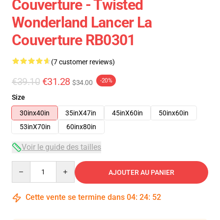
Couverture - Twisted
Wonderland Lancer La
Couverture RB0301
(7 customer reviews)
€39.10
€31.28
-20%
$34.00
Size
30inx40in
35inX47in
45inX60in
50inx60in
53inX70in
60inx80in
Voir le guide des tailles
Quantity
AJOUTER AU PANIER
Cette vente se termine dans
04
:
24
:
52