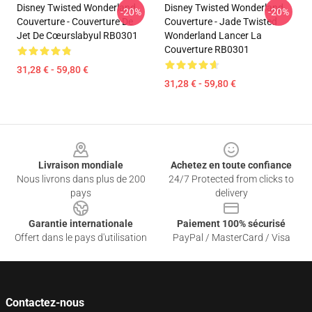
Disney Twisted Wonderland
Disney Twisted Wonderland
-20%
-20%
Couverture - Couverture De
Couverture - Jade Twisted
Jet De Cœurslabyul RB0301
Wonderland Lancer La
Couverture RB0301
31,28 € - 59,80 €
31,28 € - 59,80 €
Footer
Livraison mondiale
Achetez en toute confiance
Nous livrons dans plus de 200
24/7 Protected from clicks to
pays
delivery
Garantie internationale
Paiement 100% sécurisé
Offert dans le pays d'utilisation
PayPal / MasterCard / Visa
Contactez-nous