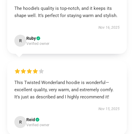
The hoodie’s quality is top-notch, and it keeps its
shape well. It’s perfect for staying warm and stylish.
Nov 16, 2025
Ruby
R
Verified owner
This Twisted Wonderland hoodie is wonderful—
excellent quality, very warm, and extremely comfy.
It’s just as described and I highly recommend it!
Nov 15, 2025
Reid
R
Verified owner