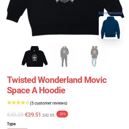
blank template
Twisted Wonderland Movic
Space A Hoodie
(5 customer reviews)
€49.39
€39.51
-20%
$42.95
Type