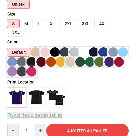
Unisex
Size
S
M
L
XL
2XL
3XL
4XL
5XL
Color
Default
Print Location
Voir le guide des tailles
Quantity
AJOUTER AU PANIER