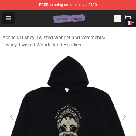
FREE
shipping on orders over $100
Twisted Wonderland Store - Official Twisted Wonderlan
Open menu
Accueil
/
Disney Twisted Wonderland Vêtements
/
Disney Twisted Wonderland Hoodies