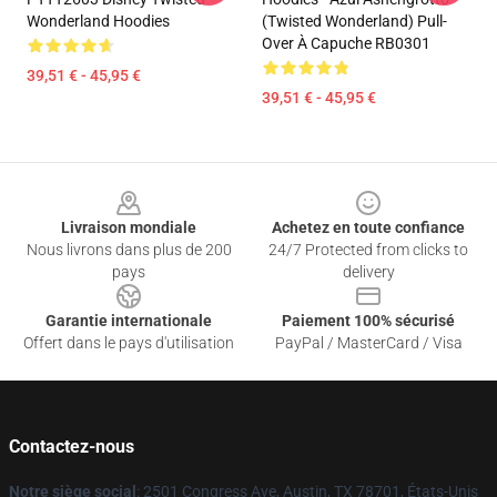
Wonderland Hoodies
(Twisted Wonderland) Pull-
Over À Capuche RB0301
39,51 € - 45,95 €
39,51 € - 45,95 €
Footer
Livraison mondiale
Achetez en toute confiance
Nous livrons dans plus de 200
24/7 Protected from clicks to
pays
delivery
Garantie internationale
Paiement 100% sécurisé
Offert dans le pays d'utilisation
PayPal / MasterCard / Visa
Contactez-nous
Notre siège social
: 2501 Congress Ave, Austin, TX 78701, États-Unis