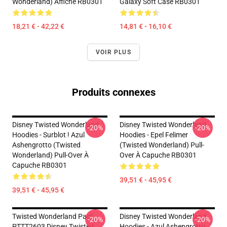
Wonderland) Affiche RB0301
Galaxy Soft Case RB0301
18,21 € - 42,22 €
14,81 € - 16,10 €
VOIR PLUS
Produits connexes
Disney Twisted Wonderland
Disney Twisted Wonderland
-20%
-20%
Hoodies - Surblot ! Azul
Hoodies - Epel Felimer
Ashengrotto (Twisted
(Twisted Wonderland) Pull-
Wonderland) Pull-Over À
Over À Capuche RB0301
Capuche RB0301
39,51 € - 45,95 €
39,51 € - 45,95 €
Twisted Wonderland Pack
Disney Twisted Wonderland
-20%
-20%
PTTT2603 Disney Twisted
Hoodies - Azul Ashengrotto