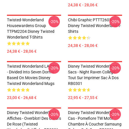
24,38 € - 28,06 €
Twisted-Wonderland
Chibi Graphic PTTT2603
-20%
-20%
Housewardens Group
Disney Twisted Wonderland T-
TTPM2204 Disney Twisted
Shirts
Wonderland T-Shirts
24,38 € - 28,06 €
24,38 € - 28,06 €
Twisted Wonderland LA 2801
Disney Twisted Wonderland
-20%
-20%
- Divided Into Seven Dorms
Sacs - Night Raven College
Based On Movies Disney
Tout Sur Imprimer Sac À Dos
Twisted Wonderland Mugs
RB0301
23,00 € - 26,68 €
22,95 € - 27,55 €
Disney Twisted Wonderland
Disney Twisted Wonderland
-20%
-20%
Affiches - Overblot! Des Cœurs
Cas - Pomefiore TW Motif
De Rose (Twisted
Chambre À Coucher Samsung