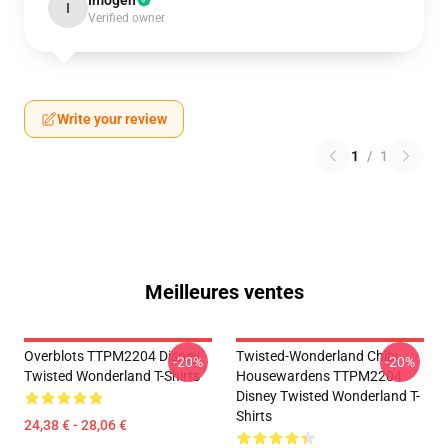
Imogen
I
Verified owner
Write your review
1
/
1
Meilleures ventes
Overblots TTPM2204 Disney
Twisted-Wonderland Chibi
-20%
-20%
Twisted Wonderland T-Shirts
Housewardens TTPM2204
Disney Twisted Wonderland T-
Shirts
24,38 € - 28,06 €