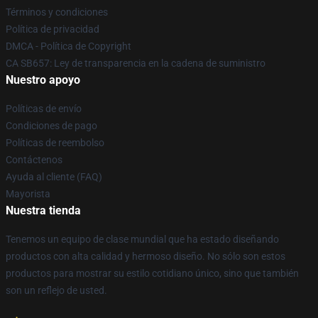
Términos y condiciones
Política de privacidad
DMCA - Política de Copyright
CA SB657: Ley de transparencia en la cadena de suministro
Nuestro apoyo
Políticas de envío
Condiciones de pago
Políticas de reembolso
Contáctenos
Ayuda al cliente (FAQ)
Mayorista
Nuestra tienda
Tenemos un equipo de clase mundial que ha estado diseñando
productos con alta calidad y hermoso diseño. No sólo son estos
productos para mostrar su estilo cotidiano único, sino que también
son un reflejo de usted.