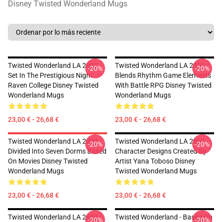
Disney Twisted Wonderland Mugs
Twisted Wonderland LA 2801 -
Twisted Wonderland LA 2801 -
-20%
-20%
Set In The Prestigious Night
Blends Rhythm Game Elements
Raven College Disney Twisted
With Battle RPG Disney Twisted
Wonderland Mugs
Wonderland Mugs
23,00 € - 26,68 €
23,00 € - 26,68 €
Twisted Wonderland LA 2801 -
Twisted Wonderland LA 2801 -
-20%
-20%
Divided Into Seven Dorms Based
Character Designs Created By
On Movies Disney Twisted
Artist Yana Toboso Disney
Wonderland Mugs
Twisted Wonderland Mugs
23,00 € - 26,68 €
23,00 € - 26,68 €
Twisted Wonderland LA 2801 -
Twisted Wonderland - Based On
-20%
-20%