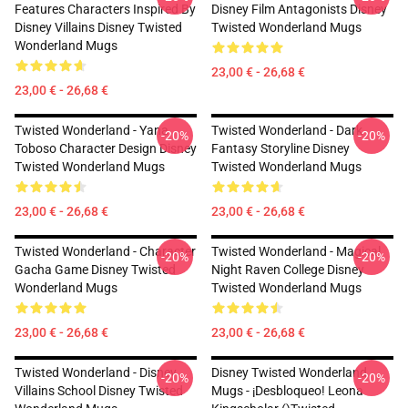
Features Characters Inspired By
Disney Film Antagonists Disney
Disney Villains Disney Twisted
Twisted Wonderland Mugs
Wonderland Mugs
23,00 € - 26,68 €
23,00 € - 26,68 €
Twisted Wonderland - Yana
Twisted Wonderland - Dark
-20%
-20%
Toboso Character Design Disney
Fantasy Storyline Disney
Twisted Wonderland Mugs
Twisted Wonderland Mugs
23,00 € - 26,68 €
23,00 € - 26,68 €
Twisted Wonderland - Character
Twisted Wonderland - Magical
-20%
-20%
Gacha Game Disney Twisted
Night Raven College Disney
Wonderland Mugs
Twisted Wonderland Mugs
23,00 € - 26,68 €
23,00 € - 26,68 €
Twisted Wonderland - Disney
Disney Twisted Wonderland
-20%
-20%
Villains School Disney Twisted
Mugs - ¡Desbloqueo! Leona