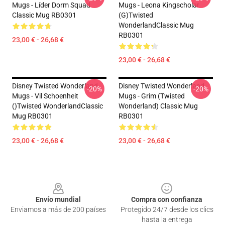
Mugs - Líder Dorm Squad
Mugs - Leona Kingscholar
Classic Mug RB0301
(G)Twisted
WonderlandClassic Mug
RB0301
23,00 € - 26,68 €
23,00 € - 26,68 €
Disney Twisted Wonderland
Disney Twisted Wonderland
-20%
-20%
Mugs - Vil Schoenheit
Mugs - Grim (Twisted
()Twisted WonderlandClassic
Wonderland) Classic Mug
Mug RB0301
RB0301
23,00 € - 26,68 €
23,00 € - 26,68 €
Footer
Envío mundial
Compra con confianza
Enviamos a más de 200 países
Protegido 24/7 desde los clics
hasta la entrega