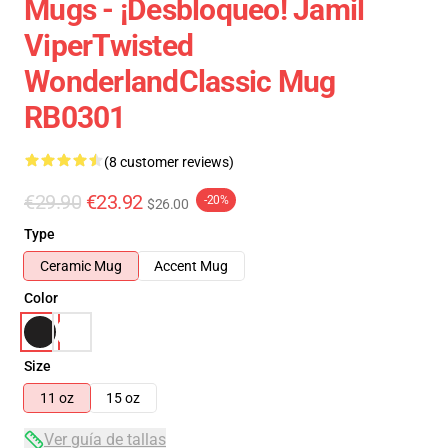
Mugs - ¡Desbloqueo! Jamil
ViperTwisted
WonderlandClassic Mug
RB0301
(8 customer reviews)
€29.90
€23.92
-20%
$26.00
Type
Ceramic Mug
Accent Mug
Color
Size
11 oz
15 oz
Ver guía de tallas