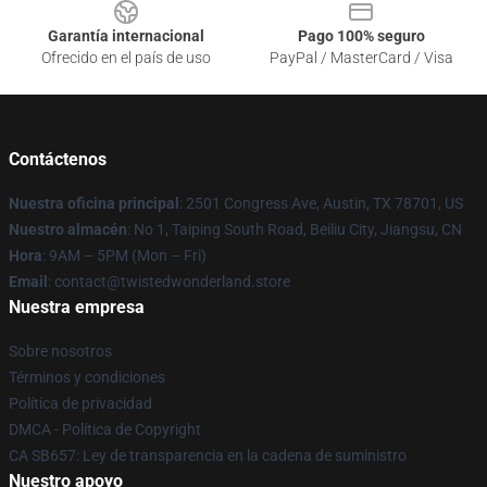
Garantía internacional
Pago 100% seguro
Ofrecido en el país de uso
PayPal / MasterCard / Visa
Contáctenos
Nuestra oficina principal
: 2501 Congress Ave, Austin, TX 78701, US
Nuestro almacén
: No 1, Taiping South Road, Beiliu City, Jiangsu, CN
Hora
: 9AM – 5PM (Mon – Fri)
Email
: contact@twistedwonderland.store
Nuestra empresa
Sobre nosotros
Términos y condiciones
Política de privacidad
DMCA - Política de Copyright
CA SB657: Ley de transparencia en la cadena de suministro
Nuestro apoyo