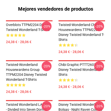
Mejores vendedores de productos
Overblots TTPM2204 Disney
Twisted-Wonderland Chibi
-20%
-20%
Twisted Wonderland T-Shirts
Housewardens TTPM2204
Disney Twisted Wonderland T-
Shirts
24,38 € - 28,06 €
24,38 € - 28,06 €
Twisted-Wonderland
Chibi Graphic PTTT2603
-20%
-20%
Housewardens Group
Disney Twisted Wonderland T-
TTPM2204 Disney Twisted
Shirts
Wonderland T-Shirts
24,38 € - 28,06 €
24,38 € - 28,06 €
Twisted Wonderland LA 2801
Disney Twisted Wonderland
-20%
-20%
- Divided Into Seven Dorms
Bolsas - Night Raven College