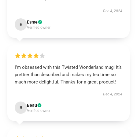
Dec 4, 2024
Esme
E
Verified owner
I’m obsessed with this Twisted Wonderland mug! It’s
prettier than described and makes my tea time so
much more delightful. Thanks for a great product!
Dec 4, 2024
Beau
B
Verified owner