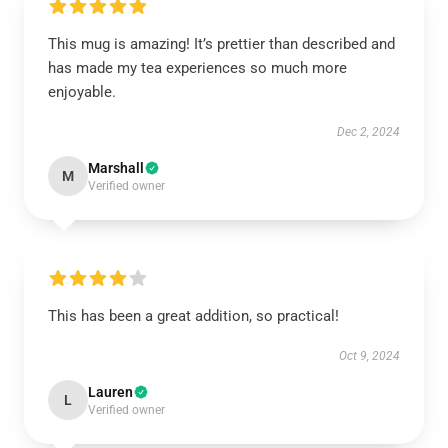
This mug is amazing! It’s prettier than described and
has made my tea experiences so much more
enjoyable.
Dec 2, 2024
Marshall
M
Verified owner
This has been a great addition, so practical!
Oct 9, 2024
Lauren
L
Verified owner