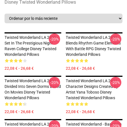
Disney Twisted Wonderland Pillows
Twisted Wonderland LA 2801 -
Twisted Wonderland LA 2801 -
-20%
-20%
Set In The Prestigious Night
Blends Rhythm Game Elements
Raven College Disney Twisted
With Battle RPG Disney Twisted
Wonderland Pillows
Wonderland Pillows
22,08 € - 26,68 €
22,08 € - 26,68 €
Twisted Wonderland LA 2801 -
Twisted Wonderland LA 2801 -
-20%
-20%
Divided Into Seven Dorms Based
Character Designs Created By
On Movies Disney Twisted
Artist Yana Toboso Disney
Wonderland Pillows
Twisted Wonderland Pillows
22,08 € - 26,68 €
22,08 € - 26,68 €
Twisted Wonderland LA 2801 -
Twisted Wonderland - Based On
-20%
-20%