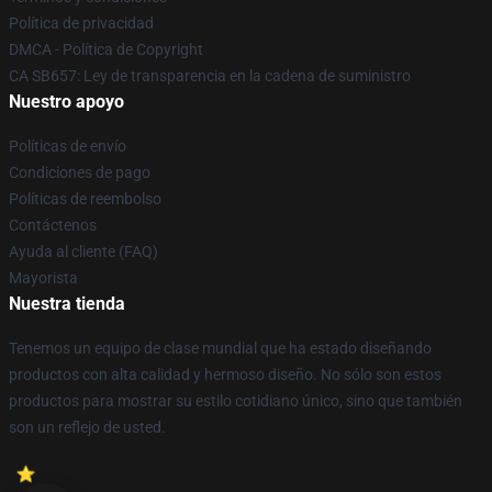
Política de privacidad
DMCA - Política de Copyright
CA SB657: Ley de transparencia en la cadena de suministro
Nuestro apoyo
Políticas de envío
Condiciones de pago
Políticas de reembolso
Contáctenos
Ayuda al cliente (FAQ)
Mayorista
Nuestra tienda
Tenemos un equipo de clase mundial que ha estado diseñando
productos con alta calidad y hermoso diseño. No sólo son estos
productos para mostrar su estilo cotidiano único, sino que también
son un reflejo de usted.