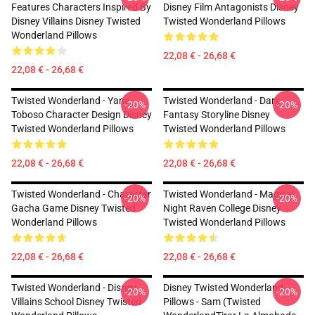
Features Characters Inspired By
Disney Film Antagonists Disney
Disney Villains Disney Twisted
Twisted Wonderland Pillows
Wonderland Pillows
22,08 € - 26,68 €
22,08 € - 26,68 €
Twisted Wonderland - Yana
Twisted Wonderland - Dark
-20%
-20%
Toboso Character Design Disney
Fantasy Storyline Disney
Twisted Wonderland Pillows
Twisted Wonderland Pillows
22,08 € - 26,68 €
22,08 € - 26,68 €
Twisted Wonderland - Character
Twisted Wonderland - Magical
-20%
-20%
Gacha Game Disney Twisted
Night Raven College Disney
Wonderland Pillows
Twisted Wonderland Pillows
22,08 € - 26,68 €
22,08 € - 26,68 €
Twisted Wonderland - Disney
Disney Twisted Wonderland
-20%
-20%
Villains School Disney Twisted
Pillows - Sam (Twisted