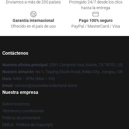
Enviamos a más de 200 países
Protegido 24/7 desde los clics
hasta la entrega
Garantía internacional
Pago 100% seguro
Ofrecido en el país de uso
PayPal / MasterCard / Visa
Contáctenos
Nuestra oficina principal
: 2501 Congress Ave, Austin, TX 78701, US
Nuestro almacén
: No 1, Taiping South Road, Beiliu City, Jiangsu, CN
Hora
: 9AM – 5PM (Mon – Fri)
Email
: contact@twistedwonderland.store
Nuestra empresa
Sobre nosotros
Términos y condiciones
Política de privacidad
DMCA - Política de Copyright