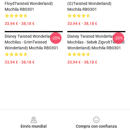
FloydTwisted Wonderland)
(G)Twisted Wonderland)
Mochila RB0301
Mochila RB0301
33,94 € - 38,18 €
33,94 € - 38,18 €
Disney Twisted Wonderland
Disney Twisted Wonderland
-20%
-20%
Mochilas - GrimTwisted
Mochilas - Sebek ZigvoltTwisted
Wonderland) Mochila RB0301
Wonderland) Mochila RB0301
33,94 € - 38,18 €
33,94 € - 38,18 €
Footer
Envío mundial
Compra con confianza