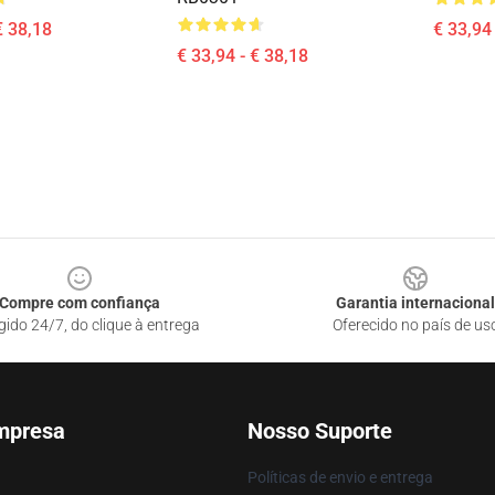
€ 38,18
€ 33,94 
€ 33,94 - € 38,18
Compre com confiança
Garantia internacional
gido 24/7, do clique à entrega
Oferecido no país de us
mpresa
Nosso Suporte
Políticas de envio e entrega