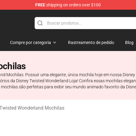
FREE
shipping on orders over $100
and Merchandise Shop
Compre por categoria
Rastreamento de pedido
Blog
ochilas
nd Mochilas. Possuir uma elegante, única mochila hoje em nossa Disney 
sórios da Disney Twisted Wonderland Loja! Confira essas mochilas elega
 mochilas são perfeitas para exibir seu mundo animado favorito da Disne
 Twisted Wonderland Mochilas