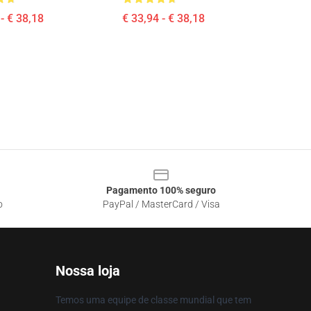
- € 38,18
€ 33,94 - € 38,18
Pagamento 100% seguro
o
PayPal / MasterCard / Visa
Nossa loja
Temos uma equipe de classe mundial que tem