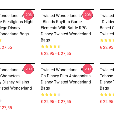
-20%
-20%
onderland LA 2801
Twisted Wonderland LA 2801
Twisted
he Prestigious Night
- Blends Rhythm Game
- Divid
lege Disney
Elements With Battle RPG
Based O
Wonderland Bags
Disney Twisted Wonderland
Twiste
Bags
€ 27,55
€ 22,95 
€ 22,95 - € 27,55
-20%
-20%
onderland LA 2801
Twisted Wonderland - Based
Twisted
 Characters
On Disney Film Antagonists
Toboso 
y Disney Villains
Disney Twisted Wonderland
Disney 
isted Wonderland
Bags
Bags
€ 22,95 - € 27,55
€ 22,95 
€ 27,55