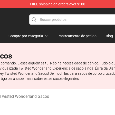
FREE
shipping on orders over $100
and Merchandise Shop
Compre por categoria
Rastreamento de pedido
Blog
acos
comando. E esse alguém és tu. Não há necessidade de pânico. Tudo o qu
dividualizada Twisted Wonderland Experiência de saco ainda. És fã da D
ey Twisted Wonderland Sacos! De mochilas para sacos de corpo cruzado 
artigo para saber mais sobre estes sacos elegantes!
 Twisted Wonderland Sacos