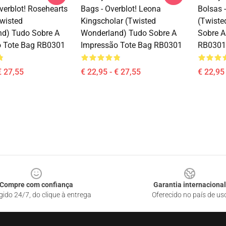
verblot! Rosehearts
Bags - Overblot! Leona
Bolsas 
wisted
Kingscholar (Twisted
(Twiste
d) Tudo Sobre A
Wonderland) Tudo Sobre A
Sobre A
o Tote Bag RB0301
Impressão Tote Bag RB0301
RB0301
€ 27,55
€ 22,95 - € 27,55
€ 22,95 
Compre com confiança
Garantia internacional
gido 24/7, do clique à entrega
Oferecido no país de us