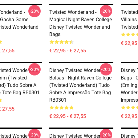
-20%
-20%
onderland -
Twisted Wonderland -
Twisted
r Gacha Game
Magical Night Raven College
Villain
isted Wonderland
Disney Twisted Wonderland
Twiste
Bags
€ 22,95 
€ 27,55
€ 22,95 - € 27,55
-20%
-20%
isted Wonderland
Disney Twisted Wonderland
Disney 
Grim (Twisted
Bolsas - Night Raven College
Bags - O
d) Tudo Sobre A
(Twisted Wonderland) Tudo
(em Ing
o Tote Bag RB0301
Sobre A Impressão Tote Bag
Wonderl
RB0301
Impres
€ 27,55
€ 22,95 - € 27,55
€ 22,95 
-20%
-20%
isted Wonderland
Disney Twisted Wonderland
Disney 