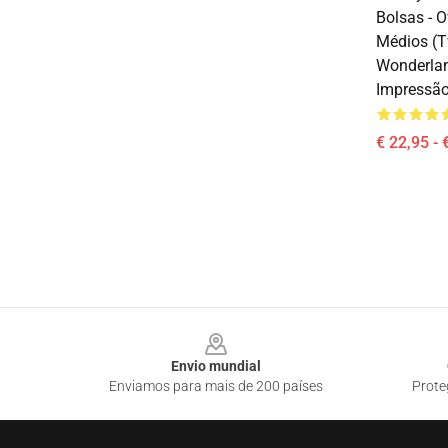
Bolsas - O
Médios (T
Wonderlan
Impressã
€ 22,95 - 
Footer
Envio mundial
Enviamos para mais de 200 países
Prote