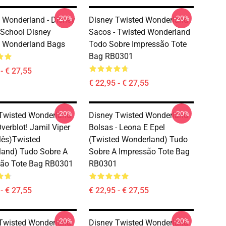
-20%
-20%
 Wonderland - Disney
Disney Twisted Wonderland
s School Disney
Sacos - Twisted Wonderland
d Wonderland Bags
Todo Sobre Impressão Tote
Bag RB0301
- € 27,55
€ 22,95 - € 27,55
-20%
-20%
Twisted Wonderland
Disney Twisted Wonderland
verblot! Jamil Viper
Bolsas - Leona E Epel
lês)Twisted
(Twisted Wonderland) Tudo
and) Tudo Sobre A
Sobre A Impressão Tote Bag
são Tote Bag RB0301
RB0301
- € 27,55
€ 22,95 - € 27,55
-20%
-20%
Twisted Wonderland
Disney Twisted Wonderland