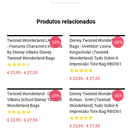
Produtos relacionados
Twisted Wonderland LA 2801
Disney Twisted Wonderland
-20%
-20%
- Features Characters Inspired
Bags - Overblot! Leona
By Disney Villains Disney
Kingscholar (Twisted
Twisted Wonderland Bags
Wonderland) Tudo Sobre A
Impressão Tote Bag RB0301
€ 22,95 - € 27,55
€ 22,95 - € 27,55
Twisted Wonderland - Disney
Disney Twisted Wonderland
-20%
-20%
Villains School Disney Twisted
Bolsas - Grim (Twisted
Wonderland Bags
Wonderland) Tudo Sobre A
Impressão Tote Bag RB0301
€ 22,95 - € 27,55
€ 22,95 - € 27,55