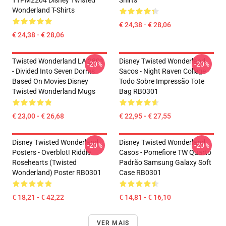
TTPM2204 Disney Twisted
Shirts
Wonderland T-Shirts
€ 24,38 - € 28,06
€ 24,38 - € 28,06
Twisted Wonderland LA 2801
Disney Twisted Wonderland
-20%
-20%
- Divided Into Seven Dorms
Sacos - Night Raven College
Based On Movies Disney
Todo Sobre Impressão Tote
Twisted Wonderland Mugs
Bag RB0301
€ 23,00 - € 26,68
€ 22,95 - € 27,55
Disney Twisted Wonderland
Disney Twisted Wonderland
-20%
-20%
Posters - Overblot! Riddle
Casos - Pomefiore TW Quarto
Rosehearts (Twisted
Padrão Samsung Galaxy Soft
Wonderland) Poster RB0301
Case RB0301
€ 18,21 - € 42,22
€ 14,81 - € 16,10
VER MAIS