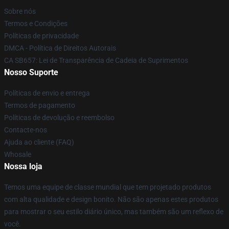
Sobre nós
Termos e Condições
Políticas de privacidade
DMCA - Política de Direitos Autorais
CA SB657: Lei de Transparência de Cadeia de Suprimentos
Nosso Suporte
Políticas de envio e entrega
Termos de pagamento
Políticas de devolução e reembolso
Contacte-nos
Ajuda ao cliente (FAQ)
Whosale
Nossa loja
Temos uma equipe de classe mundial que tem projetado produtos
com alta qualidade e design bonito. Não são apenas estes produtos
para mostrar o seu estilo diário único, mas também são um reflexo de
você.