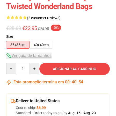
Twisted Wonderland Bags
(2 customer reviews)
€28.69
€22.95
-20%
$24.95
Size
35x35cm
40x40cm
Ver guia de tamanhos
Quantity
ADICIONAR AO CARRINHO
Esta promoção termina em
00
:
40
:
53
Deliver to United States
Cost to ship:
$6.99
Standard - Order today to get by
Aug. 16 - Aug. 23