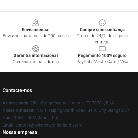
Footer
Envio mundial
Compre com confiança
Enviamos para mais de 200 países
Protegido 24/7, do clique à
entrega
Garantia internacional
Pagamento 100% seguro
Oferecido no país de uso
PayPal / MasterCard / Visa
Contacte-nos
A nossa sede
: 2501 Congresso Ave, Austin, TX 78701, EUA
Nosso Armazém
: No. 1, Taiping South Road, Beiliu City, Jiangsu, CN
Hour
: 9AM – 5PM (Mon – Fri)
Email
: contact@twistedwonderland.store
Nossa empresa