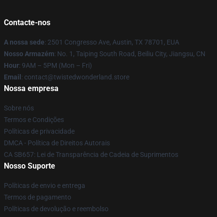
Contacte-nos
A nossa sede
: 2501 Congresso Ave, Austin, TX 78701, EUA
Nosso Armazém
: No. 1, Taiping South Road, Beiliu City, Jiangsu, CN
Hour
: 9AM – 5PM (Mon – Fri)
Email
: contact@twistedwonderland.store
Nossa empresa
Sobre nós
Termos e Condições
Políticas de privacidade
DMCA - Política de Direitos Autorais
CA SB657: Lei de Transparência de Cadeia de Suprimentos
Nosso Suporte
Políticas de envio e entrega
Termos de pagamento
Políticas de devolução e reembolso