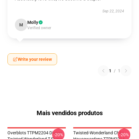
Sep 22, 2024
Molly
M
Verified owner
Write your review
1
/
1
Mais vendidos produtos
Overblots TTPM2204 Disney
Twisted-Wonderland Chibi
-20%
-20%