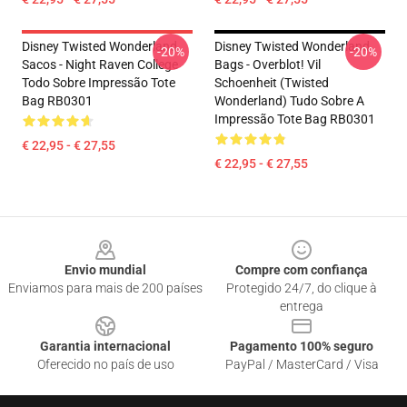
Disney Twisted Wonderland
Disney Twisted Wonderland
-20%
-20%
Sacos - Night Raven College
Bags - Overblot! Vil
Todo Sobre Impressão Tote
Schoenheit (Twisted
Bag RB0301
Wonderland) Tudo Sobre A
Impressão Tote Bag RB0301
€ 22,95 - € 27,55
€ 22,95 - € 27,55
Footer
Envio mundial
Compre com confiança
Enviamos para mais de 200 países
Protegido 24/7, do clique à
entrega
Garantia internacional
Pagamento 100% seguro
Oferecido no país de uso
PayPal / MasterCard / Visa