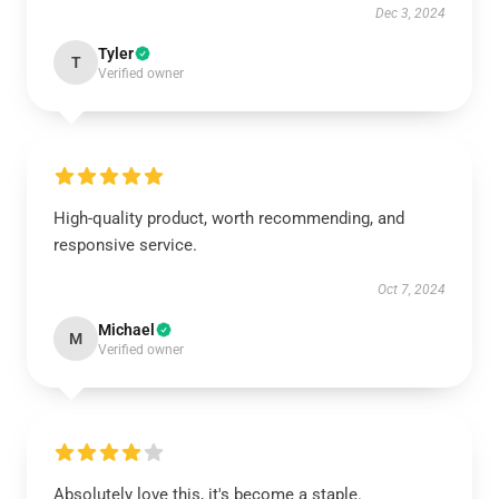
Dec 3, 2024
Tyler
T
Verified owner
High-quality product, worth recommending, and
responsive service.
Oct 7, 2024
Michael
M
Verified owner
Absolutely love this, it's become a staple.