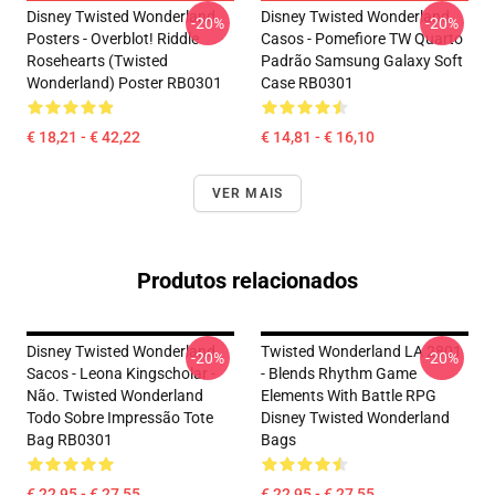
Disney Twisted Wonderland
Disney Twisted Wonderland
-20%
-20%
Posters - Overblot! Riddle
Casos - Pomefiore TW Quarto
Rosehearts (Twisted
Padrão Samsung Galaxy Soft
Wonderland) Poster RB0301
Case RB0301
€ 18,21 - € 42,22
€ 14,81 - € 16,10
VER MAIS
Produtos relacionados
Disney Twisted Wonderland
Twisted Wonderland LA 2801
-20%
-20%
Sacos - Leona Kingscholar -
- Blends Rhythm Game
Não. Twisted Wonderland
Elements With Battle RPG
Todo Sobre Impressão Tote
Disney Twisted Wonderland
Bag RB0301
Bags
€ 22,95 - € 27,55
€ 22,95 - € 27,55