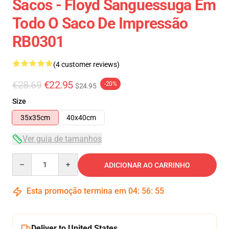
Sacos - Floyd Sanguessuga Em
Todo O Saco De Impressão
RB0301
(4 customer reviews)
€28.69
€22.95
-20%
$24.95
Size
35x35cm
40x40cm
Ver guia de tamanhos
Quantity
ADICIONAR AO CARRINHO
Esta promoção termina em
04
:
56
:
54
Deliver to United States