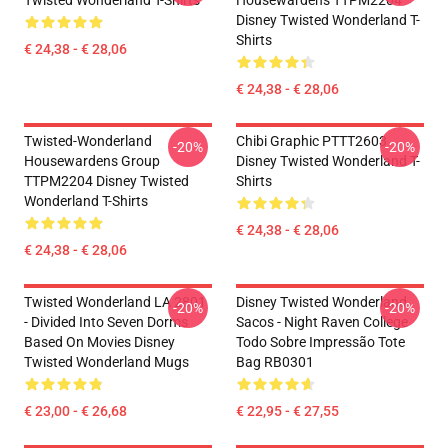
Twisted Wonderland T-Shirts
Housewardens TTPM2204
Disney Twisted Wonderland T-
Shirts
€ 24,38 - € 28,06
€ 24,38 - € 28,06
Twisted-Wonderland
Chibi Graphic PTTT2603
-20%
-20%
Housewardens Group
Disney Twisted Wonderland T-
TTPM2204 Disney Twisted
Shirts
Wonderland T-Shirts
€ 24,38 - € 28,06
€ 24,38 - € 28,06
Twisted Wonderland LA 2801
Disney Twisted Wonderland
-20%
-20%
- Divided Into Seven Dorms
Sacos - Night Raven College
Based On Movies Disney
Todo Sobre Impressão Tote
Twisted Wonderland Mugs
Bag RB0301
€ 23,00 - € 26,68
€ 22,95 - € 27,55