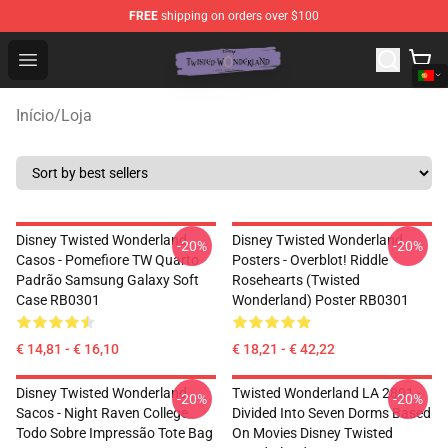
FREE
shipping on orders over $100
Twisted Wonderland Store - Official Twisted Wonderlan
Open menu
Início
/
Loja
Disney Twisted Wonderland
Disney Twisted Wonderland
-20%
-20%
Casos - Pomefiore TW Quarto
Posters - Overblot! Riddle
Padrão Samsung Galaxy Soft
Rosehearts (Twisted
Case RB0301
Wonderland) Poster RB0301
€ 14,81 - € 16,10
€ 18,21 - € 42,22
Disney Twisted Wonderland
Twisted Wonderland LA 2801 -
-20%
-20%
Sacos - Night Raven College
Divided Into Seven Dorms Based
Todo Sobre Impressão Tote Bag
On Movies Disney Twisted