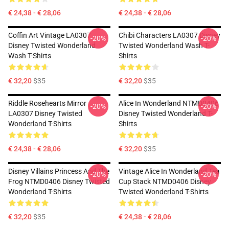
€ 24,38 - € 28,06
€ 24,38 - € 28,06
Coffin Art Vintage LA0307
Chibi Characters LA0307 Disney
-20%
-20%
Disney Twisted Wonderland
Twisted Wonderland Wash T-
Wash T-Shirts
Shirts
€ 32,20
$35
€ 32,20
$35
Riddle Rosehearts Mirror
Alice In Wonderland NTMD0406
-20%
-20%
LA0307 Disney Twisted
Disney Twisted Wonderland T-
Wonderland T-Shirts
Shirts
€ 24,38 - € 28,06
€ 32,20
$35
Disney Villains Princess And The
Vintage Alice In Wonderland Tea
-20%
-20%
Frog NTMD0406 Disney Twisted
Cup Stack NTMD0406 Disney
Wonderland T-Shirts
Twisted Wonderland T-Shirts
€ 32,20
$35
€ 24,38 - € 28,06