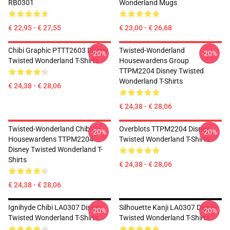
RB0301
Wonderland Mugs
€ 22,95 - € 27,55
€ 23,00 - € 26,68
Chibi Graphic PTTT2603 Disney
Twisted-Wonderland
-20%
-20%
Twisted Wonderland T-Shirts
Housewardens Group
TTPM2204 Disney Twisted
Wonderland T-Shirts
€ 24,38 - € 28,06
€ 24,38 - € 28,06
Twisted-Wonderland Chibi
Overblots TTPM2204 Disney
-20%
-20%
Housewardens TTPM2204
Twisted Wonderland T-Shirts
Disney Twisted Wonderland T-
Shirts
€ 24,38 - € 28,06
€ 24,38 - € 28,06
Ignihyde Chibi LA0307 Disney
Silhouette Kanji LA0307 Disney
-20%
-20%
Twisted Wonderland T-Shirts
Twisted Wonderland T-Shirts