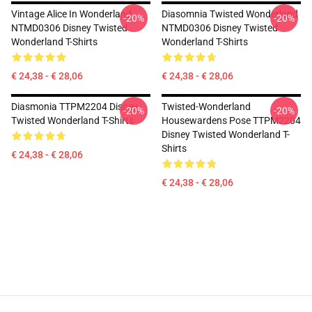
Vintage Alice In Wonderland
Diasomnia Twisted Wonderland
-20%
-20%
NTMD0306 Disney Twisted
NTMD0306 Disney Twisted
Wonderland T-Shirts
Wonderland T-Shirts
€ 24,38 - € 28,06
€ 24,38 - € 28,06
Diasmonia TTPM2204 Disney
Twisted-Wonderland
-20%
-20%
Twisted Wonderland T-Shirts
Housewardens Pose TTPM2204
Disney Twisted Wonderland T-
Shirts
€ 24,38 - € 28,06
€ 24,38 - € 28,06
Footer