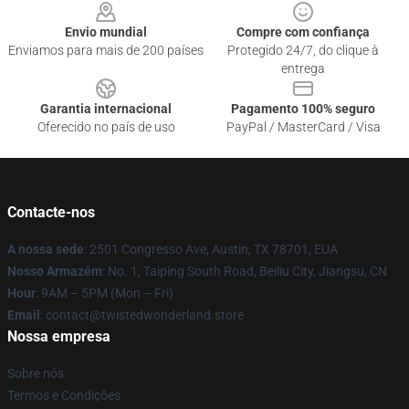
Envio mundial
Compre com confiança
Enviamos para mais de 200 países
Protegido 24/7, do clique à
entrega
Garantia internacional
Pagamento 100% seguro
Oferecido no país de uso
PayPal / MasterCard / Visa
Contacte-nos
A nossa sede
: 2501 Congresso Ave, Austin, TX 78701, EUA
Nosso Armazém
: No. 1, Taiping South Road, Beiliu City, Jiangsu, CN
Hour
: 9AM – 5PM (Mon – Fri)
Email
: contact@twistedwonderland.store
Nossa empresa
Sobre nós
Termos e Condições