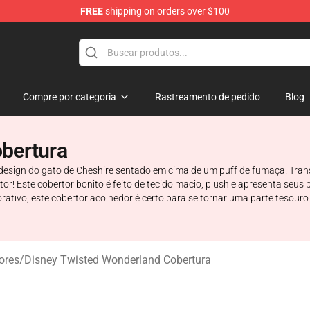
FREE
shipping on orders over $100
and Merchandise Shop
Compre por categoria
Rastreamento de pedido
Blog
bertura
 design do gato de Cheshire sentado em cima de um puff de fumaça. Tra
r! Este cobertor bonito é feito de tecido macio, plush e apresenta seu
ativo, este cobertor acolhedor é certo para se tornar uma parte tesouro
ores
/
Disney Twisted Wonderland Cobertura