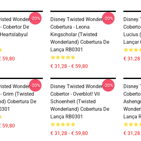
-20%
-20%
isted Wonderland
Disney Twisted Wonderland
Disney 
- Cobertor De
Cobertura - Leona
Coberto
Heartslabyul
Kingscholar (Twisted
Lucius 
Wonderland) Cobertura De
Lançar 
Lança RB0301
€ 59,80
€ 31,28 
€ 31,28 - € 59,80
-20%
-20%
isted Wonderland
Disney Twisted Wonderland
Disney 
- Grim (Twisted
Cobertor - Overblot! Vil
Cobertor
d) Cobertura De
Schoenheit (Twisted
Ashengr
0301
Wonderland) Cobertura De
Wonderl
Lança RB0301
Lança 
€ 59,80
€ 31,28 - € 59,80
€ 31,28 