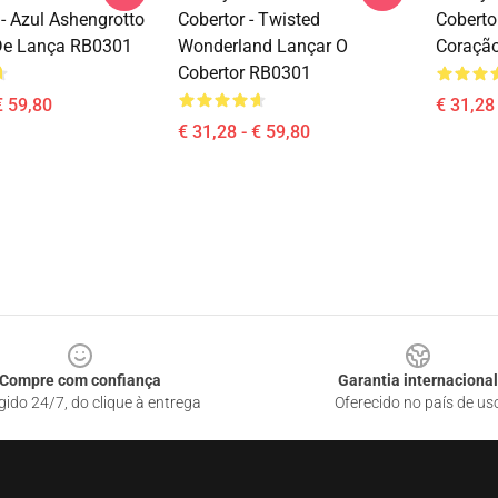
 - Azul Ashengrotto
Cobertor - Twisted
Coberto
De Lança RB0301
Wonderland Lançar O
Coraçã
Cobertor RB0301
€ 59,80
€ 31,28 
€ 31,28 - € 59,80
Compre com confiança
Garantia internacional
gido 24/7, do clique à entrega
Oferecido no país de us