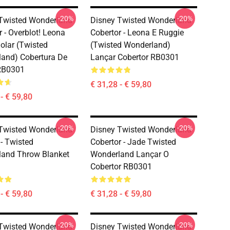
-20%
-20%
Twisted Wonderland
Disney Twisted Wonderland
r - Overblot! Leona
Cobertor - Leona E Ruggie
olar (Twisted
(Twisted Wonderland)
and) Cobertura De
Lançar Cobertor RB0301
RB0301
€ 31,28 - € 59,80
- € 59,80
-20%
-20%
Twisted Wonderland
Disney Twisted Wonderland
 - Twisted
Cobertor - Jade Twisted
and Throw Blanket
Wonderland Lançar O
Cobertor RB0301
- € 59,80
€ 31,28 - € 59,80
-20%
-20%
Twisted Wonderland
Disney Twisted Wonderland