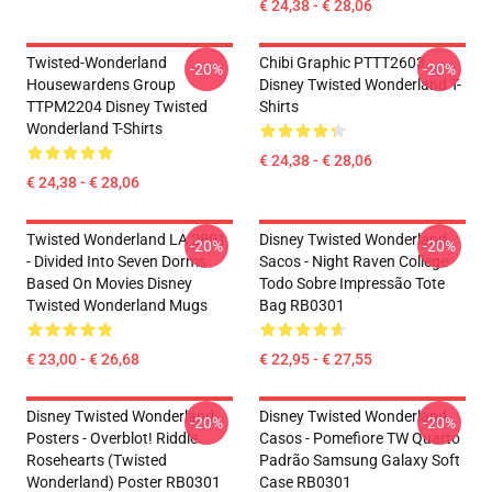
€ 24,38 - € 28,06
Twisted-Wonderland
Chibi Graphic PTTT2603
-20%
-20%
Housewardens Group
Disney Twisted Wonderland T-
TTPM2204 Disney Twisted
Shirts
Wonderland T-Shirts
€ 24,38 - € 28,06
€ 24,38 - € 28,06
Twisted Wonderland LA 2801
Disney Twisted Wonderland
-20%
-20%
- Divided Into Seven Dorms
Sacos - Night Raven College
Based On Movies Disney
Todo Sobre Impressão Tote
Twisted Wonderland Mugs
Bag RB0301
€ 23,00 - € 26,68
€ 22,95 - € 27,55
Disney Twisted Wonderland
Disney Twisted Wonderland
-20%
-20%
Posters - Overblot! Riddle
Casos - Pomefiore TW Quarto
Rosehearts (Twisted
Padrão Samsung Galaxy Soft
Wonderland) Poster RB0301
Case RB0301