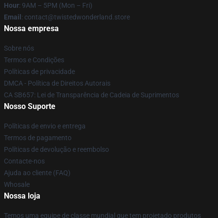
Hour
: 9AM – 5PM (Mon – Fri)
Email
: contact@twistedwonderland.store
Nossa empresa
Sobre nós
Termos e Condições
Políticas de privacidade
DMCA - Política de Direitos Autorais
CA SB657: Lei de Transparência de Cadeia de Suprimentos
Nosso Suporte
Políticas de envio e entrega
Termos de pagamento
Políticas de devolução e reembolso
Contacte-nos
Ajuda ao cliente (FAQ)
Whosale
Nossa loja
Temos uma equipe de classe mundial que tem projetado produtos