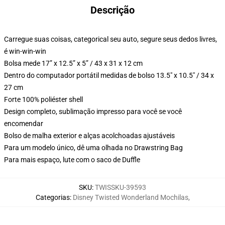
Descrição
Carregue suas coisas, categorical seu auto, segure seus dedos livres,
é win-win-win
Bolsa mede 17” x 12.5” x 5” / 43 x 31 x 12 cm
Dentro do computador portátil medidas de bolso 13.5" x 10.5" / 34 x
27 cm
Forte 100% poliéster shell
Design completo, sublimação impresso para você se você
encomendar
Bolso de malha exterior e alças acolchoadas ajustáveis
Para um modelo único, dê uma olhada no Drawstring Bag
Para mais espaço, lute com o saco de Duffle
SKU
:
TWISSKU-39593
Categorias
:
Disney Twisted Wonderland Mochilas
,