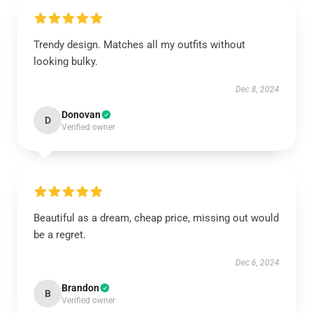
Trendy design. Matches all my outfits without
looking bulky.
Dec 8, 2024
Donovan
D
Verified owner
Beautiful as a dream, cheap price, missing out would
be a regret.
Dec 6, 2024
Brandon
B
Verified owner