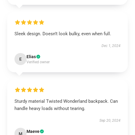
Sleek design. Doesn’t look bulky, even when full.
Dec 1, 2024
Elias
E
Verified owner
Sturdy material Twisted Wonderland backpack. Can
handle heavy loads without tearing.
Sep 20, 2024
Maeve
M