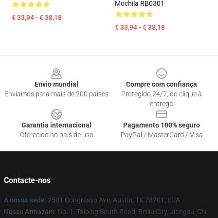
Mochila RB0301
€ 33,94 - € 38,18
€ 33,94 - € 38,18
Footer
Envio mundial
Compre com confiança
Enviamos para mais de 200 países
Protegido 24/7, do clique à
entrega
Garantia internacional
Pagamento 100% seguro
Oferecido no país de uso
PayPal / MasterCard / Visa
Contacte-nos
A nossa sede
: 2501 Congresso Ave, Austin, TX 78701, EUA
Nosso Armazém
: No. 1, Taiping South Road, Beiliu City, Jiangsu, CN