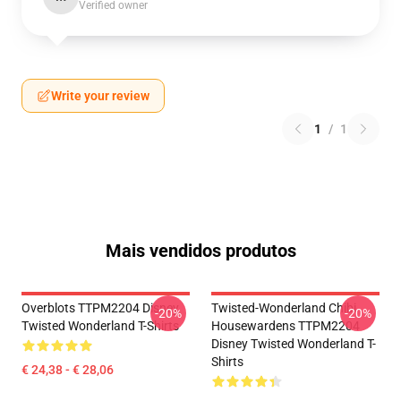
Verified owner
Write your review
1
/
1
Mais vendidos produtos
Overblots TTPM2204 Disney
Twisted-Wonderland Chibi
-20%
-20%
Twisted Wonderland T-Shirts
Housewardens TTPM2204
Disney Twisted Wonderland T-
Shirts
€ 24,38 - € 28,06