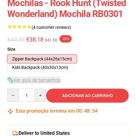
Mochilas - Rook Hunt (Twisted
Wonderland) Mochila RB0301
(4 customer reviews)
€47.73
€38.18
-20%
$41.50
Size
Zipper Backpack (44x26x15cm)
Kids Backpack (40x30x13cm)
Ver guia de tamanhos
Quantity
ADICIONAR AO CARRINHO
Esta promoção termina em
00
:
48
:
54
Deliver to United States