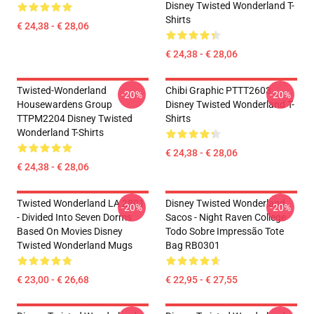
Disney Twisted Wonderland T-
Shirts
€ 24,38 - € 28,06
€ 24,38 - € 28,06
Twisted-Wonderland
Chibi Graphic PTTT2603
-20%
-20%
Housewardens Group
Disney Twisted Wonderland T-
TTPM2204 Disney Twisted
Shirts
Wonderland T-Shirts
€ 24,38 - € 28,06
€ 24,38 - € 28,06
Twisted Wonderland LA 2801
Disney Twisted Wonderland
-20%
-20%
- Divided Into Seven Dorms
Sacos - Night Raven College
Based On Movies Disney
Todo Sobre Impressão Tote
Twisted Wonderland Mugs
Bag RB0301
€ 23,00 - € 26,68
€ 22,95 - € 27,55