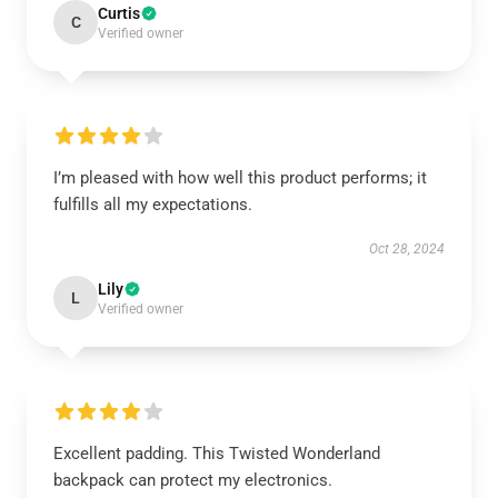
Curtis
C
Verified owner
I’m pleased with how well this product performs; it
fulfills all my expectations.
Oct 28, 2024
Lily
L
Verified owner
Excellent padding. This Twisted Wonderland
backpack can protect my electronics.