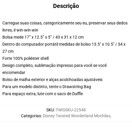
Descrição
Carregue suas coisas, categoricamente seu eu, preservar seus dedos
livres, é win-win-win
Bolsa mede 17” x 12.5” x 5” / 43 x 31 x 12 cm
Dentro do computador portátil medidas de bolso 13.5" x 10.5" / 34 x
27 cm
Forte 100% poliéster shell
Design completo, sublimação impresso para você se você
encomendar
Bolso de malha exterior e alças acolchoadas ajustáveis
Para um modelo distinto, tente o Drawstring Bag
Para espaço extra, lute com o saco de Duffle
SKU
:
TWISSKU-22548
Categorias
:
Disney Twisted Wonderland Mochilas
,