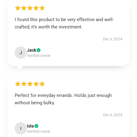
I found this product to be very effective and well-
crafted; it’s worth the investment.
Dec 6, 2024
Jack
J
Verified owner
Perfect for everyday errands. Holds just enough
without being bulky.
Dec 6, 2024
Isla
I
Verified owner