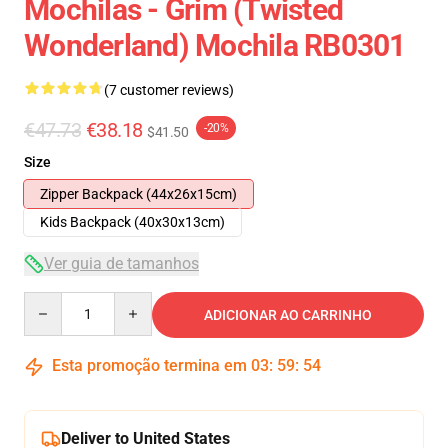
Mochilas - Grim (Twisted
Wonderland) Mochila RB0301
(7 customer reviews)
€47.73
€38.18
-20%
$41.50
Size
Zipper Backpack (44x26x15cm)
Kids Backpack (40x30x13cm)
Ver guia de tamanhos
Quantity
ADICIONAR AO CARRINHO
Esta promoção termina em
03
:
59
:
53
Deliver to United States