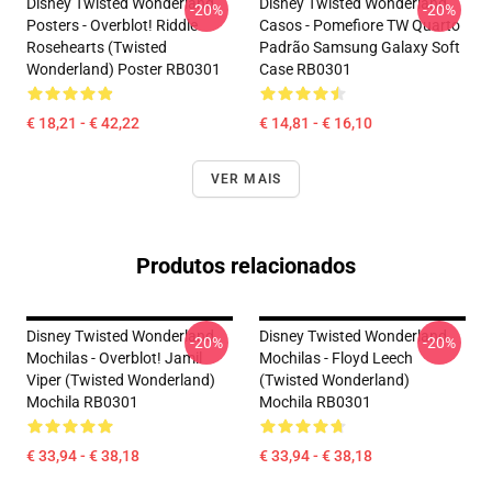
Disney Twisted Wonderland
Disney Twisted Wonderland
-20%
-20%
Posters - Overblot! Riddle
Casos - Pomefiore TW Quarto
Rosehearts (Twisted
Padrão Samsung Galaxy Soft
Wonderland) Poster RB0301
Case RB0301
€ 18,21 - € 42,22
€ 14,81 - € 16,10
VER MAIS
Produtos relacionados
Disney Twisted Wonderland
Disney Twisted Wonderland
-20%
-20%
Mochilas - Overblot! Jamil
Mochilas - Floyd Leech
Viper (Twisted Wonderland)
(Twisted Wonderland)
Mochila RB0301
Mochila RB0301
€ 33,94 - € 38,18
€ 33,94 - € 38,18