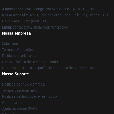
A nossa sede
: 2501 Congresso Ave, Austin, TX 78701, EUA
Nosso Armazém
: No. 1, Taiping South Road, Beiliu City, Jiangsu, CN
Hour
: 9AM – 5PM (Mon – Fri)
Email
: contact@twistedwonderland.store
Nossa empresa
Sobre nós
Termos e Condições
Políticas de privacidade
DMCA - Política de Direitos Autorais
CA SB657: Lei de Transparência de Cadeia de Suprimentos
Nosso Suporte
Políticas de envio e entrega
Termos de pagamento
Políticas de devolução e reembolso
Contacte-nos
Ajuda ao cliente (FAQ)