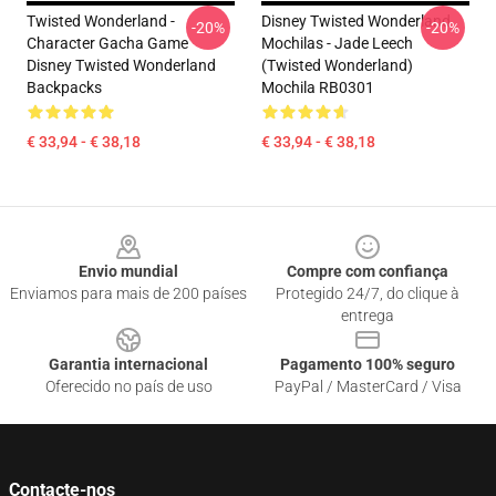
Twisted Wonderland -
Disney Twisted Wonderland
-20%
-20%
Character Gacha Game
Mochilas - Jade Leech
Disney Twisted Wonderland
(Twisted Wonderland)
Backpacks
Mochila RB0301
€ 33,94 - € 38,18
€ 33,94 - € 38,18
Footer
Envio mundial
Compre com confiança
Enviamos para mais de 200 países
Protegido 24/7, do clique à
entrega
Garantia internacional
Pagamento 100% seguro
Oferecido no país de uso
PayPal / MasterCard / Visa
Contacte-nos