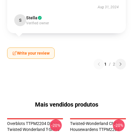
Aug 31, 2024
Stella
S
Verified owner
Write your review
1
/
2
Mais vendidos produtos
Overblots TTPM2204 Disney
Twisted-Wonderland Chibi
-20%
-20%
Twisted Wonderland T-Shirts
Housewardens TTPM2204