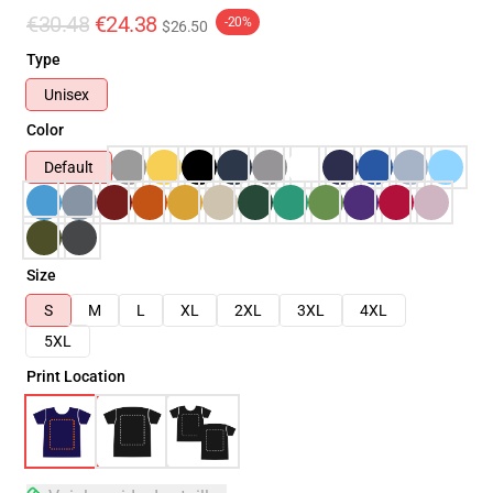
€30.48
€24.38
-20%
$26.50
Type
Unisex
Color
Default
Size
S
M
L
XL
2XL
3XL
4XL
5XL
Print Location