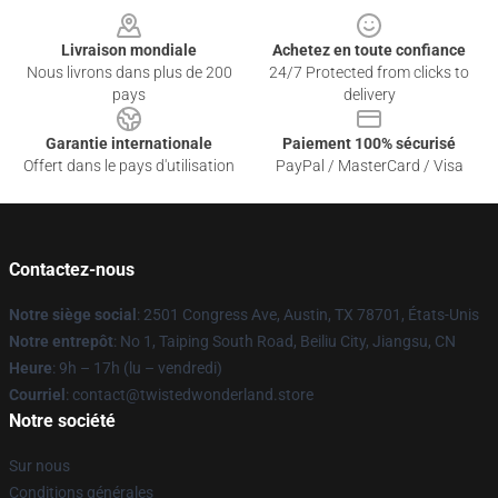
Livraison mondiale
Achetez en toute confiance
Nous livrons dans plus de 200
24/7 Protected from clicks to
pays
delivery
Garantie internationale
Paiement 100% sécurisé
Offert dans le pays d'utilisation
PayPal / MasterCard / Visa
Contactez-nous
Notre siège social
: 2501 Congress Ave, Austin, TX 78701, États-Unis
Notre entrepôt
: No 1, Taiping South Road, Beiliu City, Jiangsu, CN
Heure
: 9h – 17h (lu – vendredi)
Courriel
: contact@twistedwonderland.store
Notre société
Sur nous
Conditions générales