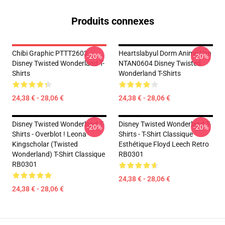
Produits connexes
Chibi Graphic PTTT2603
Heartslabyul Dorm Anime Fan
-20%
-20%
Disney Twisted Wonderland T-
NTAN0604 Disney Twisted
Shirts
Wonderland T-Shirts
24,38 € - 28,06 €
24,38 € - 28,06 €
Disney Twisted Wonderland T-
Disney Twisted Wonderland T-
-20%
-20%
Shirts - Overblot ! Leona
Shirts - T-Shirt Classique
Kingscholar (Twisted
Esthétique Floyd Leech Retro
Wonderland) T-Shirt Classique
RB0301
RB0301
24,38 € - 28,06 €
24,38 € - 28,06 €
Footer