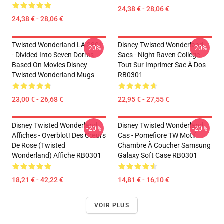
24,38 € - 28,06 €
24,38 € - 28,06 €
Twisted Wonderland LA 2801
Disney Twisted Wonderland
-20%
-20%
- Divided Into Seven Dorms
Sacs - Night Raven College
Based On Movies Disney
Tout Sur Imprimer Sac À Dos
Twisted Wonderland Mugs
RB0301
23,00 € - 26,68 €
22,95 € - 27,55 €
Disney Twisted Wonderland
Disney Twisted Wonderland
-20%
-20%
Affiches - Overblot! Des Cœurs
Cas - Pomefiore TW Motif
De Rose (Twisted
Chambre À Coucher Samsung
Wonderland) Affiche RB0301
Galaxy Soft Case RB0301
18,21 € - 42,22 €
14,81 € - 16,10 €
VOIR PLUS