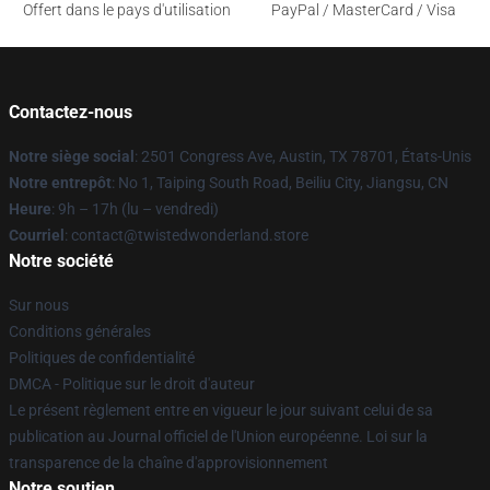
Offert dans le pays d'utilisation
PayPal / MasterCard / Visa
Contactez-nous
Notre siège social
: 2501 Congress Ave, Austin, TX 78701, États-Unis
Notre entrepôt
: No 1, Taiping South Road, Beiliu City, Jiangsu, CN
Heure
: 9h – 17h (lu – vendredi)
Courriel
: contact@twistedwonderland.store
Notre société
Sur nous
Conditions générales
Politiques de confidentialité
DMCA - Politique sur le droit d'auteur
Le présent règlement entre en vigueur le jour suivant celui de sa
publication au Journal officiel de l'Union européenne. Loi sur la
transparence de la chaîne d'approvisionnement
Notre soutien