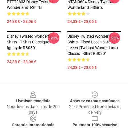
PTTT2603 Disney Twisted
NTAN0604 Disney Twisted
Wonderland T-Shirts
Wonderland T-Shirts
24,38 € - 28,06 €
24,38 € - 28,06 €
Disney Twisted Wonderland T-
Disney Twisted Wonderland T-
-20%
-20%
Shirts - T-Shirt Classique
Shirts - Floyd Leech & Jade
Ignihyde RB0301
Leech (Twisted Wonderland)
Classic T-Shirt RB0301
24,38 € - 28,06 €
24,38 € - 28,06 €
Footer
Livraison mondiale
Achetez en toute confiance
Nous livrons dans plus de 200
24/7 Protected from clicks to
pays
delivery
Garantie internationale
Paiement 100% sécurisé