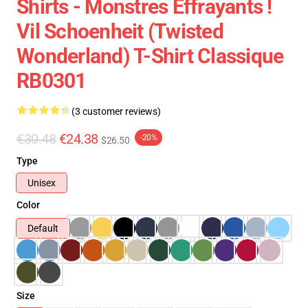
Shirts - Monstres Effrayants !
Vil Schoenheit (Twisted
Wonderland) T-Shirt Classique
RB0301
(3 customer reviews)
€30.48
€24.38
-20%
$26.50
Type
Unisex
Color
Default
Size