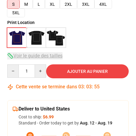
S
M
L
XL
2XL
3XL
4XL
5XL
Print Location
Voir le guide des tailles
Quantity
AJOUTER AU PANIER
Cette vente se termine dans
03
:
03
:
54
Deliver to United States
Cost to ship:
$6.99
Standard - Order today to get by
Aug. 12 - Aug. 19