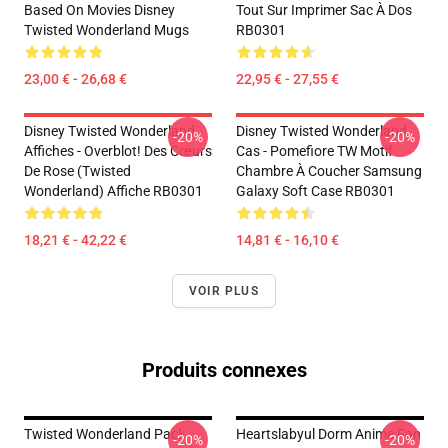
Based On Movies Disney
Tout Sur Imprimer Sac À Dos
Twisted Wonderland Mugs
RB0301
23,00 € - 26,68 €
22,95 € - 27,55 €
Disney Twisted Wonderland
Disney Twisted Wonderland
-20%
-20%
Affiches - Overblot! Des Cœurs
Cas - Pomefiore TW Motif
De Rose (Twisted
Chambre À Coucher Samsung
Wonderland) Affiche RB0301
Galaxy Soft Case RB0301
18,21 € - 42,22 €
14,81 € - 16,10 €
VOIR PLUS
Produits connexes
Twisted Wonderland Pack
Heartslabyul Dorm Anime Fan
-20%
-20%