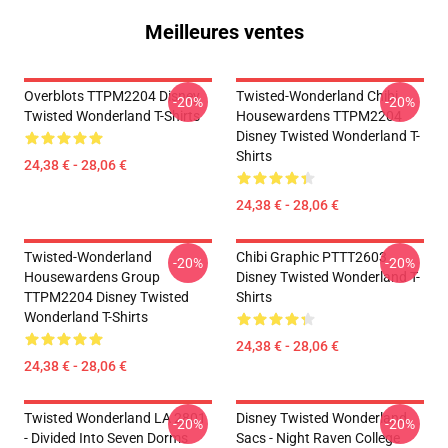
Meilleures ventes
Overblots TTPM2204 Disney
Twisted-Wonderland Chibi
-20%
-20%
Twisted Wonderland T-Shirts
Housewardens TTPM2204
Disney Twisted Wonderland T-
Shirts
24,38 € - 28,06 €
24,38 € - 28,06 €
Twisted-Wonderland
Chibi Graphic PTTT2603
-20%
-20%
Housewardens Group
Disney Twisted Wonderland T-
TTPM2204 Disney Twisted
Shirts
Wonderland T-Shirts
24,38 € - 28,06 €
24,38 € - 28,06 €
Twisted Wonderland LA 2801
Disney Twisted Wonderland
-20%
-20%
- Divided Into Seven Dorms
Sacs - Night Raven College