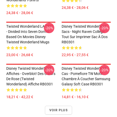
Wonderland T-Shirts
24,38 € - 28,06 €
24,38 € - 28,06 €
Twisted Wonderland LA 2801
Disney Twisted Wonderland
-20%
-20%
- Divided Into Seven Dorms
Sacs - Night Raven College
Based On Movies Disney
Tout Sur Imprimer Sac À Dos
Twisted Wonderland Mugs
RB0301
23,00 € - 26,68 €
22,95 € - 27,55 €
Disney Twisted Wonderland
Disney Twisted Wonderland
-20%
-20%
Affiches - Overblot! Des Cœurs
Cas - Pomefiore TW Motif
De Rose (Twisted
Chambre À Coucher Samsung
Wonderland) Affiche RB0301
Galaxy Soft Case RB0301
18,21 € - 42,22 €
14,81 € - 16,10 €
VOIR PLUS