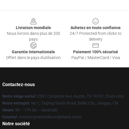
Footer
Livraison mondiale
Achetez en toute confiance
Nous livrons dans plus de 200
24/7 Protected from clicks to
pays
delivery
Garantie internationale
Paiement 100% sécurisé
Offert dans le pays d'utilisation
PayPal / MasterCard / Visa
Contactez-nous
Notre siège social
: 2501 Congress Ave, Austin, TX 78701, États-Unis
Notre entrepôt
: No 1, Taiping South Road, Beiliu City, Jiangsu, CN
Heure
: 9h – 17h (lu – vendredi)
Courriel
: contact@twistedwonderland.store
Notre société