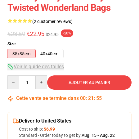
Twisted Wonderland Bags
(2 customer reviews)
€28.69
€22.95
-20%
$24.95
Size
35x35cm
40x40cm
Voir le guide des tailles
Quantity
AJOUTER AU PANIER
Cette vente se termine dans
00
:
21
:
54
Deliver to United States
Cost to ship:
$6.99
Standard - Order today to get by
Aug. 15 - Aug. 22