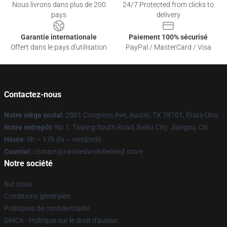
Nous livrons dans plus de 200
24/7 Protected from clicks to
pays
delivery
Garantie internationale
Paiement 100% sécurisé
Offert dans le pays d'utilisation
PayPal / MasterCard / Visa
Contactez-nous
Notre siège social
: 2501 Congress Ave, Austin, TX 78701, États-Unis
Notre entrepôt
: No 1, Taiping South Road, Beiliu City, Jiangsu, CN
Heure
: 9h – 17h (lu – vendredi)
Courriel
: contact@twistedwonderland.store
Notre société
Sur nous
Conditions générales
Politiques de confidentialité
DMCA - Politique sur le droit d'auteur