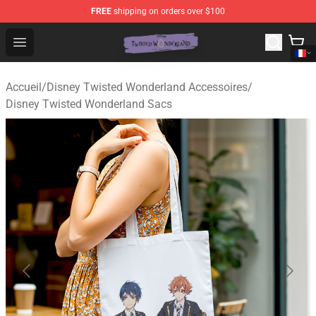
FREE
shipping on orders over $100
Twisted Wonderland Store - Official Twisted Wonderlan
Open menu
Accueil
/
Disney Twisted Wonderland Accessoires
/
Disney Twisted Wonderland Sacs