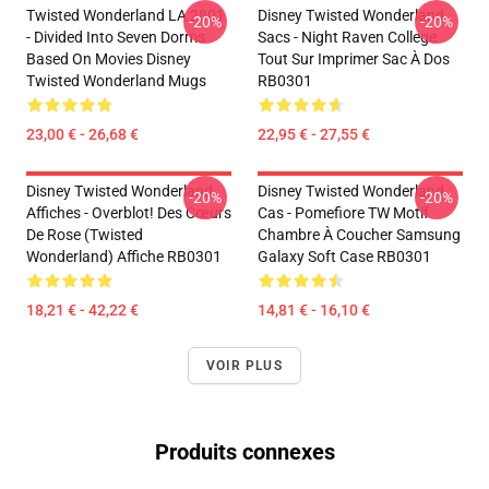
Twisted Wonderland LA 2801
Disney Twisted Wonderland
-20%
-20%
- Divided Into Seven Dorms
Sacs - Night Raven College
Based On Movies Disney
Tout Sur Imprimer Sac À Dos
Twisted Wonderland Mugs
RB0301
23,00 € - 26,68 €
22,95 € - 27,55 €
Disney Twisted Wonderland
Disney Twisted Wonderland
-20%
-20%
Affiches - Overblot! Des Cœurs
Cas - Pomefiore TW Motif
De Rose (Twisted
Chambre À Coucher Samsung
Wonderland) Affiche RB0301
Galaxy Soft Case RB0301
18,21 € - 42,22 €
14,81 € - 16,10 €
VOIR PLUS
Produits connexes