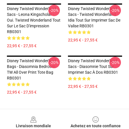
Disney Twisted Wonderland
Disney Twisted Wonderland
-20%
-20%
Sacs - Leona Kingscholar -
Sacs - Twisted Wonderland
Oui. Twisted Wonderland Tout
Idia Tout Sur Imprimer Sac De
Sur Le Sac D'impression
Valise RB0301
RB0301
22,95 € - 27,55 €
22,95 € - 27,55 €
Disney Twisted Wonderland
Disney Twisted Wonderland
-20%
-20%
Bags - Diasomnia Bedroom
Sacs - Diasomnie Tout Sur
TW All Over Print Tote Bag
Imprimer Sac À Dos RB0301
RB0301
22,95 € - 27,55 €
22,95 € - 27,55 €
Footer
Livraison mondiale
Achetez en toute confiance