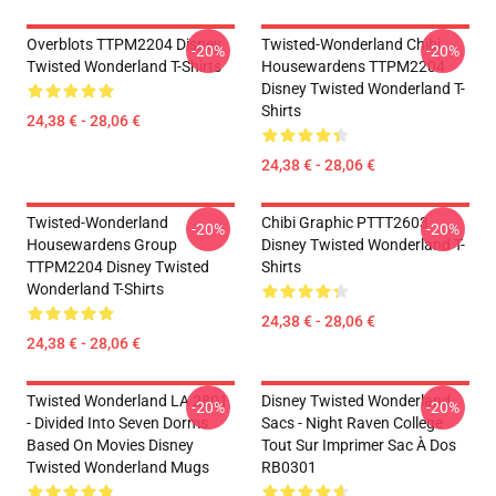
Overblots TTPM2204 Disney
Twisted-Wonderland Chibi
-20%
-20%
Twisted Wonderland T-Shirts
Housewardens TTPM2204
Disney Twisted Wonderland T-
Shirts
24,38 € - 28,06 €
24,38 € - 28,06 €
Twisted-Wonderland
Chibi Graphic PTTT2603
-20%
-20%
Housewardens Group
Disney Twisted Wonderland T-
TTPM2204 Disney Twisted
Shirts
Wonderland T-Shirts
24,38 € - 28,06 €
24,38 € - 28,06 €
Twisted Wonderland LA 2801
Disney Twisted Wonderland
-20%
-20%
- Divided Into Seven Dorms
Sacs - Night Raven College
Based On Movies Disney
Tout Sur Imprimer Sac À Dos
Twisted Wonderland Mugs
RB0301