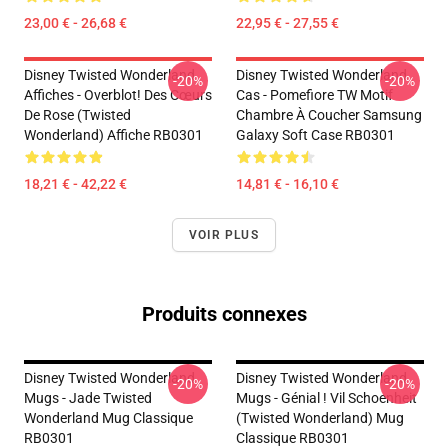
23,00 € - 26,68 €
22,95 € - 27,55 €
Disney Twisted Wonderland
Disney Twisted Wonderland
-20%
-20%
Affiches - Overblot! Des Cœurs
Cas - Pomefiore TW Motif
De Rose (Twisted
Chambre À Coucher Samsung
Wonderland) Affiche RB0301
Galaxy Soft Case RB0301
18,21 € - 42,22 €
14,81 € - 16,10 €
VOIR PLUS
Produits connexes
Disney Twisted Wonderland
Disney Twisted Wonderland
-20%
-20%
Mugs - Jade Twisted
Mugs - Génial ! Vil Schoenheit
Wonderland Mug Classique
(Twisted Wonderland) Mug
RB0301
Classique RB0301