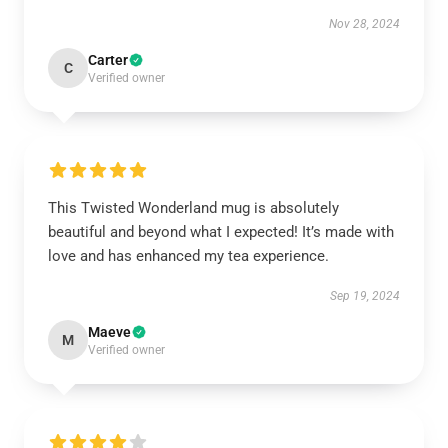
Nov 28, 2024
Carter
C
Verified owner
This Twisted Wonderland mug is absolutely
beautiful and beyond what I expected! It’s made with
love and has enhanced my tea experience.
Sep 19, 2024
Maeve
M
Verified owner