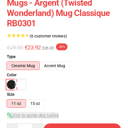
Mugs - Argent (Twisted
Wonderland) Mug Classique
RB0301
(6 customer reviews)
€29.90
€23.92
-20%
$26.00
Type
Ceramic Mug
Accent Mug
Color
Size
11 oz
15 oz
Voir le guide des tailles
Quantity