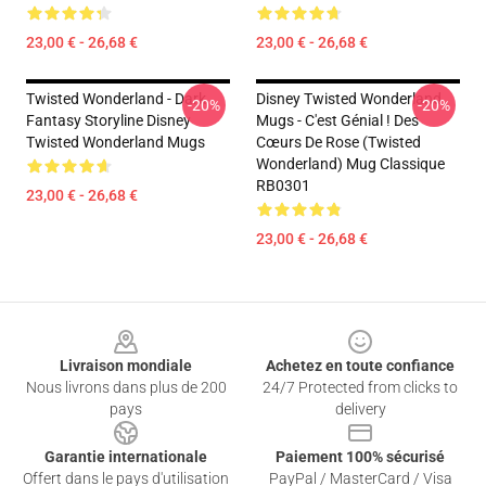
23,00 € - 26,68 €
23,00 € - 26,68 €
Twisted Wonderland - Dark
Disney Twisted Wonderland
-20%
-20%
Fantasy Storyline Disney
Mugs - C'est Génial ! Des
Twisted Wonderland Mugs
Cœurs De Rose (Twisted
Wonderland) Mug Classique
RB0301
23,00 € - 26,68 €
23,00 € - 26,68 €
Footer
Livraison mondiale
Achetez en toute confiance
Nous livrons dans plus de 200
24/7 Protected from clicks to
pays
delivery
Garantie internationale
Paiement 100% sécurisé
Offert dans le pays d'utilisation
PayPal / MasterCard / Visa