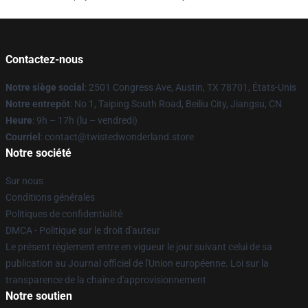
Contactez-nous
Notre siège social
: 2501 Congress Ave, Austin, TX 78701, États-Unis
Notre entrepôt
: No 1, Taiping South Road, Beiliu City, Jiangsu, CN
Heure
: 9h – 17h (lu – vendredi)
Courriel
: contact@twistedwonderland.store
Notre société
Sur nous
Conditions générales
Politiques de confidentialité
DMCA - Politique sur le droit d'auteur
Le présent règlement entre en vigueur le jour suivant celui de sa
publication au Journal officiel de l'Union européenne. Loi sur la
transparence de la chaîne d'approvisionnement
Notre soutien