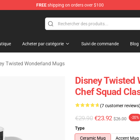
FREE
shipping on orders over $100
and Merchandise Shop
tique
Acheter par catégorie
Suivi de commande
Blog
ey Twisted Wonderland Mugs
Disney Twisted
Chef Squad Cla
(7 customer reviews
€29.90
€23.92
-20%
$26.00
Type
Ceramic Mug
Accent Mug