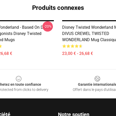
Produits connexes
-20%
onderland - Based On Disney
Disney Twisted Wonderland 
gonists Disney Twisted
DIVUS CREWEL TWISTED
nd Mugs
WONDERLAND Mug Classiqu
26,68 €
23,00 € - 26,68 €
hetez en toute confiance
Garantie international
otected from clicks to delivery
Offert dans le pays d'utilisa
ciété
Notre soutien