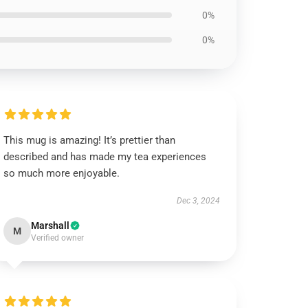
0%
0%
This mug is amazing! It’s prettier than
described and has made my tea experiences
so much more enjoyable.
Dec 3, 2024
Marshall
M
Verified owner