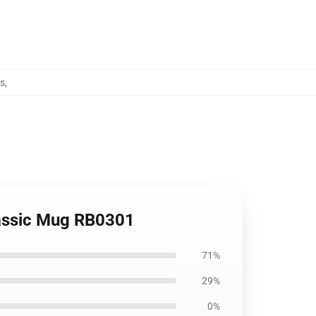
s
,
lassic Mug RB0301
71%
29%
0%