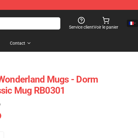
Service client
Voir le panier
Contact
 Wonderland Mugs - Dorm
ssic Mug RB0301
)