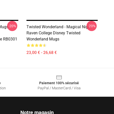
-20%
-20%
Mugs -
Twisted Wonderland - Magical Night
Raven College Disney Twisted
e RB0301
Wonderland Mugs
23,00 € - 26,68 €
e
Paiement 100% sécurisé
tion
PayPal / MasterCard / Visa
Notre magasin