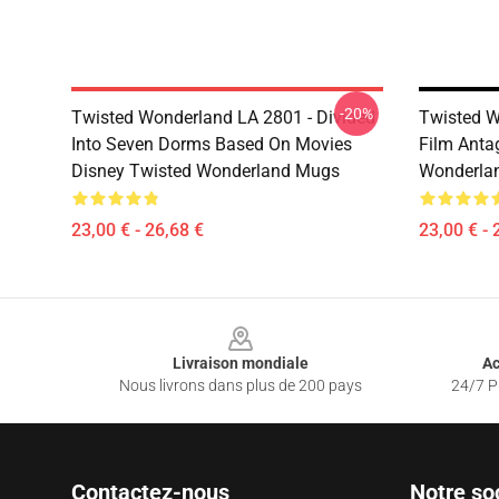
-20%
Twisted Wonderland LA 2801 - Divided
Twisted W
Into Seven Dorms Based On Movies
Film Anta
Disney Twisted Wonderland Mugs
Wonderla
23,00 € - 26,68 €
23,00 € - 
Footer
Livraison mondiale
Ac
Nous livrons dans plus de 200 pays
24/7 Pr
Contactez-nous
Notre so