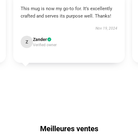
This mug is now my go-to for. It’s excellently
crafted and serves its purpose well. Thanks!
Nov 19, 2024
Zander
Z
Verified owner
Meilleures ventes