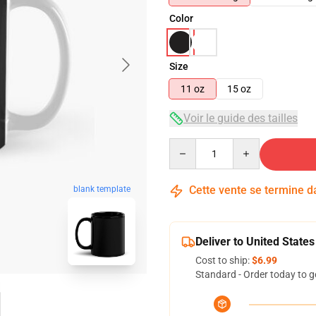
Color
Size
11 oz
15 oz
Voir le guide des tailles
Quantity
Cette vente se termine 
blank template
Deliver to United States
Cost to ship:
$6.99
Standard - Order today to g