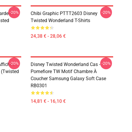
-20%
-20%
ardens
Chibi Graphic PTTT2603 Disney
sted
Twisted Wonderland T-Shirts
24,38 € - 28,06 €
-20%
-20%
fiches -
Disney Twisted Wonderland Cas -
 (Twisted
Pomefiore TW Motif Chambre À
Coucher Samsung Galaxy Soft Case
RB0301
14,81 € - 16,10 €