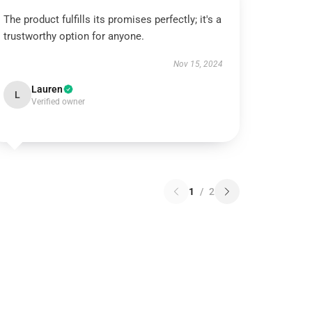
The product fulfills its promises perfectly; it's a
trustworthy option for anyone.
Nov 15, 2024
Lauren
L
Verified owner
1
/
2