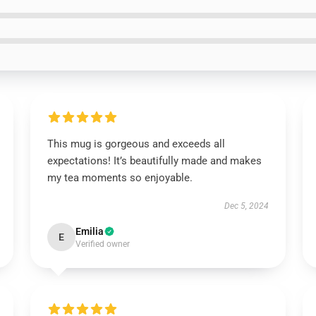
This mug is gorgeous and exceeds all
expectations! It’s beautifully made and makes
my tea moments so enjoyable.
Dec 5, 2024
Emilia
E
Verified owner