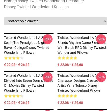
Home
/
Disney Twisted Wonderland Decoratie
/
Disney Twisted Wonderland Kussens
Twisted Wonderland LA 2801 -
Twisted Wonderland LA 2801 -
-20%
-20%
Set In The Prestigious Night
Blends Rhythm Game Elements
Raven College Disney Twisted
With Battle RPG Disney Twisted
Wonderland Pillows
Wonderland Pillows
€ 22,08 - € 26,68
€ 22,08 - € 26,68
Twisted Wonderland LA 2801 -
Twisted Wonderland LA 2801 -
-20%
-20%
Divided Into Seven Dorms Based
Character Designs Created By
On Movies Disney Twisted
Artist Yana Toboso Disney
Wonderland Pillows
Twisted Wonderland Pillows
€ 22,08 - € 26,68
€ 22,08 - € 26,68