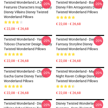
Twisted Wonderland LA 2801 -
Twisted Wonderland - Based On
-20%
-20%
Features Characters Inspired By
Disney Film Antagonists Disney
Disney Villains Disney Twisted
Twisted Wonderland Pillows
Wonderland Pillows
€ 22,08 - € 26,68
€ 22,08 - € 26,68
Twisted Wonderland - Yana
Twisted Wonderland - Dark
-20%
-20%
Toboso Character Design Disney
Fantasy Storyline Disney
Twisted Wonderland Pillows
Twisted Wonderland Pillows
€ 22,08 - € 26,68
€ 22,08 - € 26,68
Twisted Wonderland - Character
Twisted Wonderland - Magical
-20%
-20%
Gacha Game Disney Twisted
Night Raven College Disney
Wonderland Pillows
Twisted Wonderland Pillows
€ 22,08 - € 26,68
€ 22,08 - € 26,68
Twisted Wonderland - Disney
Disney Twisted Wonderland
-20%
-20%