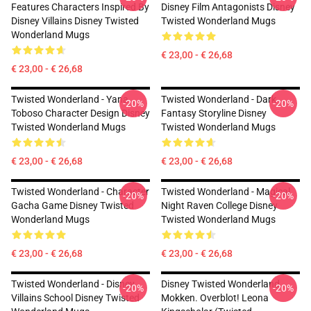
Features Characters Inspired By
Disney Film Antagonists Disney
Disney Villains Disney Twisted
Twisted Wonderland Mugs
Wonderland Mugs
€ 23,00 - € 26,68
€ 23,00 - € 26,68
Twisted Wonderland - Yana
Twisted Wonderland - Dark
-20%
-20%
Toboso Character Design Disney
Fantasy Storyline Disney
Twisted Wonderland Mugs
Twisted Wonderland Mugs
€ 23,00 - € 26,68
€ 23,00 - € 26,68
Twisted Wonderland - Character
Twisted Wonderland - Magical
-20%
-20%
Gacha Game Disney Twisted
Night Raven College Disney
Wonderland Mugs
Twisted Wonderland Mugs
€ 23,00 - € 26,68
€ 23,00 - € 26,68
Twisted Wonderland - Disney
Disney Twisted Wonderland
-20%
-20%
Villains School Disney Twisted
Mokken. Overblot! Leona