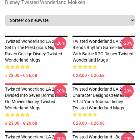
Disney Twisted Wonderland Mokken
Twisted Wonderland LA 2801 -
Twisted Wonderland LA 2801 -
-20%
-20%
Set In The Prestigious Night
Blends Rhythm Game Elements
Raven College Disney Twisted
With Battle RPG Disney Twisted
Wonderland Mugs
Wonderland Mugs
€ 23,00 - € 26,68
€ 23,00 - € 26,68
Twisted Wonderland LA 2801 -
Twisted Wonderland LA 2801 -
-20%
-20%
Divided Into Seven Dorms Based
Character Designs Created By
On Movies Disney Twisted
Artist Yana Toboso Disney
Wonderland Mugs
Twisted Wonderland Mugs
€ 23,00 - € 26,68
€ 23,00 - € 26,68
Twisted Wonderland LA 2801 -
Twisted Wonderland - Based On
-20%
-20%