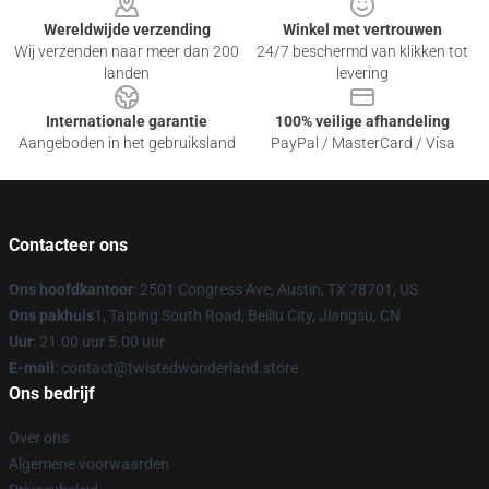
Wereldwijde verzending
Winkel met vertrouwen
Wij verzenden naar meer dan 200
24/7 beschermd van klikken tot
landen
levering
Internationale garantie
100% veilige afhandeling
Aangeboden in het gebruiksland
PayPal / MasterCard / Visa
Contacteer ons
Ons hoofdkantoor
: 2501 Congress Ave, Austin, TX 78701, US
Ons pakhuis
1, Taiping South Road, Beiliu City, Jiangsu, CN
Uur
: 21.00 uur 5.00 uur
E-mail
: contact@twistedwonderland.store
Ons bedrijf
Over ons
Algemene voorwaarden