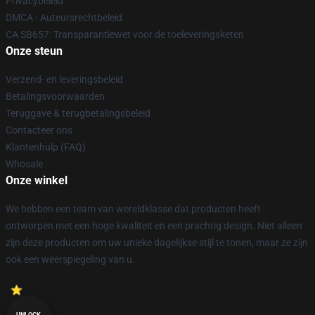
Privacybeleid
DMCA - Auteursrechtbeleid
CA SB657: Transparantiewet voor de toeleveringsketen
Onze steun
Verzend- en leveringsbeleid
Betalingsvoorwaarden
Teruggave & terugbetalingsbeleid
Contacteer ons
Klantenhulp (FAQ)
Whosale
Onze winkel
We hebben een team van wereldklasse dat producten heeft
ontworpen met een hoge kwaliteit en een prachtig design. Niet alleen
zijn deze producten om uw unieke dagelijkse stijl te tonen, maar ze zijn
ook een weerspiegeling van u.
UNLOCK