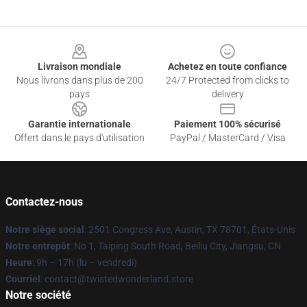
Footer
Livraison mondiale
Achetez en toute confiance
Nous livrons dans plus de 200
24/7 Protected from clicks to
pays
delivery
Garantie internationale
Paiement 100% sécurisé
Offert dans le pays d'utilisation
PayPal / MasterCard / Visa
Contactez-nous
Notre siège social
: 2501 Congress Ave, Austin, TX 78701, États-Unis
Notre entrepôt
: No 1, Taiping South Road, Beiliu City, Jiangsu, CN
Heure
: 9h – 17h (lu – vendredi)
Courriel
: contact@twistedwonderland.store
Notre société