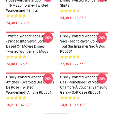
Housewardens Group
Disney Twisted Wonderland T-
TTPM2204 Disney Twisted
Shirts
Wonderland T-Shirts
24,38 € - 28,06 €
24,38 € - 28,06 €
Twisted Wonderland LA 2801
Disney Twisted Wonderland
-20%
-20%
- Divided Into Seven Dorms
Sacs - Night Raven College
Based On Movies Disney
Tout Sur Imprimer Sac À Dos
Twisted Wonderland Mugs
RB0301
23,00 € - 26,68 €
22,95 € - 27,55 €
Disney Twisted Wonderland
Disney Twisted Wonderland
-20%
-20%
Affiches - Overblot! Des Cœurs
Cas - Pomefiore TW Motif
De Rose (Twisted
Chambre À Coucher Samsung
Wonderland) Affiche RB0301
Galaxy Soft Case RB0301
18,21 € - 42,22 €
14,81 € - 16,10 €