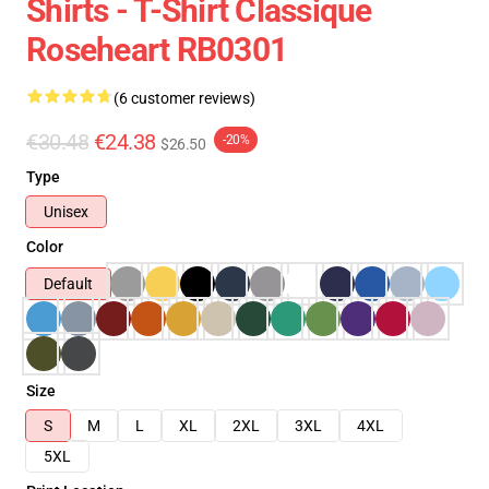
Shirts - T-Shirt Classique
Roseheart RB0301
(6 customer reviews)
€30.48
€24.38
-20%
$26.50
Type
Unisex
Color
Default
Size
S
M
L
XL
2XL
3XL
4XL
5XL