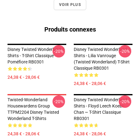
VOIR PLUS
Produits connexes
Disney Twisted Wonderland T-
Disney Twisted Wonderland T-
-20%
-20%
Shirts - T-Shirt Classique
Shirts - Lilia Vanrouge
Poméfiore RB0301
(Twisted Wonderland) T-Shirt
Classique RB0301
24,38 € - 28,06 €
24,38 € - 28,06 €
Twisted-Wonderland
Disney Twisted Wonderland T-
-20%
-20%
Housewardens Group
Shirts - Floyd Leech Koebi-
TTPM2204 Disney Twisted
Chan ~ T-Shirt Classique
Wonderland T-Shirts
RB0301
24,38 € - 28,06 €
24,38 € - 28,06 €