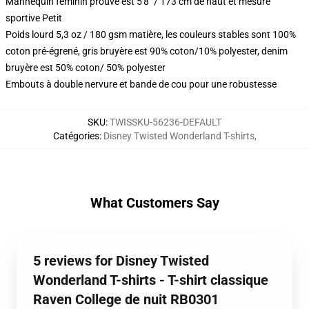
Mannequin féminin prouvé est 5'8" / 173 cm de haut et mesure
sportive Petit
Poids lourd 5,3 oz / 180 gsm matière, les couleurs stables sont 100%
coton pré-égrené, gris bruyère est 90% coton/10% polyester, denim
bruyère est 50% coton/ 50% polyester
Embouts à double nervure et bande de cou pour une robustesse
SKU
:
TWISSKU-56236-DEFAULT
Catégories
:
Disney Twisted Wonderland T-shirts
,
What Customers Say
5 reviews for Disney Twisted
Wonderland T-shirts - T-shirt classique
Raven College de nuit RB0301