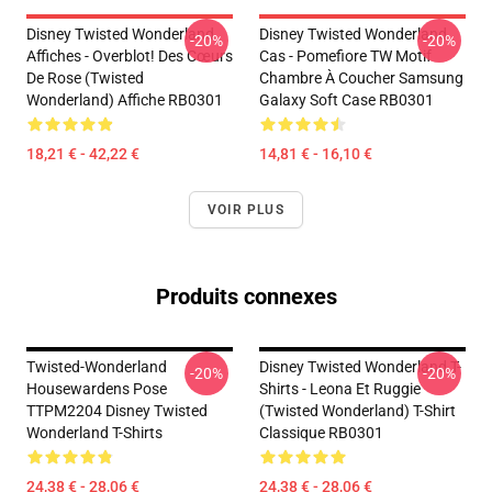
Disney Twisted Wonderland
Disney Twisted Wonderland
-20%
-20%
Affiches - Overblot! Des Cœurs
Cas - Pomefiore TW Motif
De Rose (Twisted
Chambre À Coucher Samsung
Wonderland) Affiche RB0301
Galaxy Soft Case RB0301
18,21 € - 42,22 €
14,81 € - 16,10 €
VOIR PLUS
Produits connexes
Twisted-Wonderland
Disney Twisted Wonderland T-
-20%
-20%
Housewardens Pose
Shirts - Leona Et Ruggie
TTPM2204 Disney Twisted
(Twisted Wonderland) T-Shirt
Wonderland T-Shirts
Classique RB0301
24,38 € - 28,06 €
24,38 € - 28,06 €