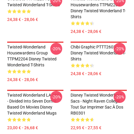
-20%
-20%
Twisted Wonderland T-Shirts
Housewardens TTPM2204
Disney Twisted Wonderland T-
Shirts
24,38 € - 28,06 €
24,38 € - 28,06 €
Twisted-Wonderland
Chibi Graphic PTTT2603
-20%
-20%
Housewardens Group
Disney Twisted Wonderland T-
TTPM2204 Disney Twisted
Shirts
Wonderland T-Shirts
24,38 € - 28,06 €
24,38 € - 28,06 €
Twisted Wonderland LA 2801
Disney Twisted Wonderland
-20%
-20%
- Divided Into Seven Dorms
Sacs - Night Raven College
Based On Movies Disney
Tout Sur Imprimer Sac À Dos
Twisted Wonderland Mugs
RB0301
23,00 € - 26,68 €
22,95 € - 27,55 €