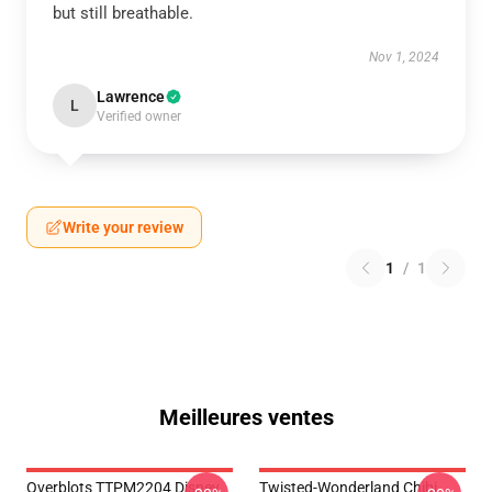
but still breathable.
Nov 1, 2024
Lawrence
L
Verified owner
Write your review
1
/
1
Meilleures ventes
Overblots TTPM2204 Disney
Twisted-Wonderland Chibi