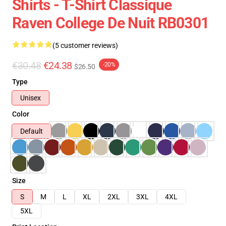
Shirts - T-Shirt Classique
Raven College De Nuit RB0301
(5 customer reviews)
€30.48
€24.38
-20%
$26.50
Type
Unisex
Color
Default
Size
S
M
L
XL
2XL
3XL
4XL
5XL