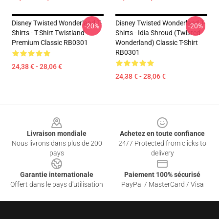
Disney Twisted Wonderland T-
Disney Twisted Wonderland T-
-20%
-20%
Shirts - T-Shirt Twistland
Shirts - Idia Shroud (Twisted
Premium Classic RB0301
Wonderland) Classic T-Shirt
RB0301
24,38 € - 28,06 €
24,38 € - 28,06 €
Footer
Livraison mondiale
Achetez en toute confiance
Nous livrons dans plus de 200
24/7 Protected from clicks to
pays
delivery
Garantie internationale
Paiement 100% sécurisé
Offert dans le pays d'utilisation
PayPal / MasterCard / Visa