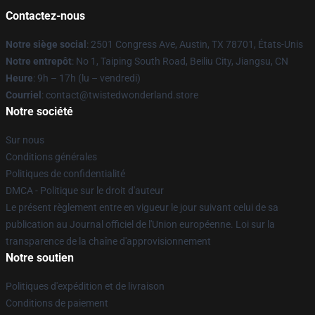
Contactez-nous
Notre siège social
: 2501 Congress Ave, Austin, TX 78701, États-Unis
Notre entrepôt
: No 1, Taiping South Road, Beiliu City, Jiangsu, CN
Heure
: 9h – 17h (lu – vendredi)
Courriel
: contact@twistedwonderland.store
Notre société
Sur nous
Conditions générales
Politiques de confidentialité
DMCA - Politique sur le droit d'auteur
Le présent règlement entre en vigueur le jour suivant celui de sa
publication au Journal officiel de l'Union européenne. Loi sur la
transparence de la chaîne d'approvisionnement
Notre soutien
Politiques d'expédition et de livraison
Conditions de paiement