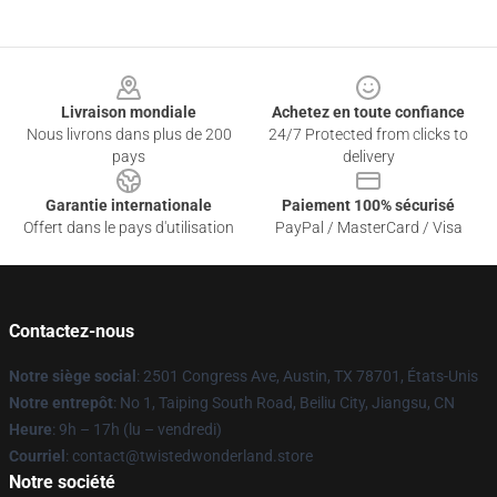
Footer
Livraison mondiale
Achetez en toute confiance
Nous livrons dans plus de 200
24/7 Protected from clicks to
pays
delivery
Garantie internationale
Paiement 100% sécurisé
Offert dans le pays d'utilisation
PayPal / MasterCard / Visa
Contactez-nous
Notre siège social
: 2501 Congress Ave, Austin, TX 78701, États-Unis
Notre entrepôt
: No 1, Taiping South Road, Beiliu City, Jiangsu, CN
Heure
: 9h – 17h (lu – vendredi)
Courriel
: contact@twistedwonderland.store
Notre société