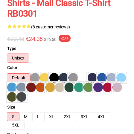
Shirts - Mall Classic T-Shirt
RB0301
(8 customer reviews)
€30.48
€24.38
-20%
$26.50
Type
Unisex
Color
Default
Size
S
M
L
XL
2XL
3XL
4XL
5XL