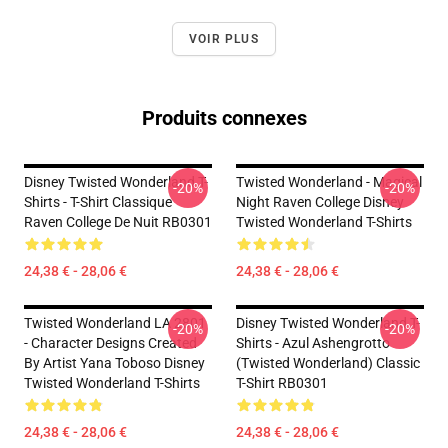
VOIR PLUS
Produits connexes
Disney Twisted Wonderland T-
Twisted Wonderland - Magical
-20%
-20%
Shirts - T-Shirt Classique
Night Raven College Disney
Raven College De Nuit RB0301
Twisted Wonderland T-Shirts
24,38 € - 28,06 €
24,38 € - 28,06 €
Twisted Wonderland LA 2801
Disney Twisted Wonderland T-
-20%
-20%
- Character Designs Created
Shirts - Azul Ashengrotto
By Artist Yana Toboso Disney
(Twisted Wonderland) Classic
Twisted Wonderland T-Shirts
T-Shirt RB0301
24,38 € - 28,06 €
24,38 € - 28,06 €