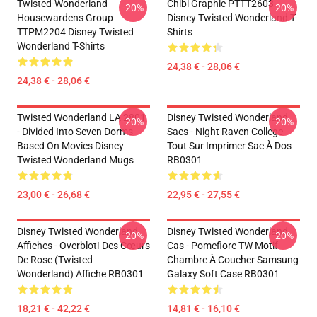
Twisted-Wonderland
Chibi Graphic PTTT2603
-20%
-20%
Housewardens Group
Disney Twisted Wonderland T-
TTPM2204 Disney Twisted
Shirts
Wonderland T-Shirts
24,38 € - 28,06 €
24,38 € - 28,06 €
Twisted Wonderland LA 2801
Disney Twisted Wonderland
-20%
-20%
- Divided Into Seven Dorms
Sacs - Night Raven College
Based On Movies Disney
Tout Sur Imprimer Sac À Dos
Twisted Wonderland Mugs
RB0301
23,00 € - 26,68 €
22,95 € - 27,55 €
Disney Twisted Wonderland
Disney Twisted Wonderland
-20%
-20%
Affiches - Overblot! Des Cœurs
Cas - Pomefiore TW Motif
De Rose (Twisted
Chambre À Coucher Samsung
Wonderland) Affiche RB0301
Galaxy Soft Case RB0301
18,21 € - 42,22 €
14,81 € - 16,10 €