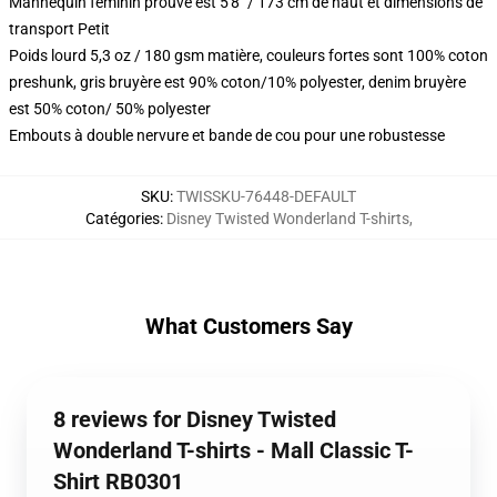
Mannequin féminin prouvé est 5'8" / 173 cm de haut et dimensions de
transport Petit
Poids lourd 5,3 oz / 180 gsm matière, couleurs fortes sont 100% coton
preshunk, gris bruyère est 90% coton/10% polyester, denim bruyère
est 50% coton/ 50% polyester
Embouts à double nervure et bande de cou pour une robustesse
SKU
:
TWISSKU-76448-DEFAULT
Catégories
:
Disney Twisted Wonderland T-shirts
,
What Customers Say
8 reviews for Disney Twisted
Wonderland T-shirts - Mall Classic T-
Shirt RB0301