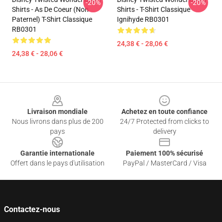
-20%
-20%
Shirts - As De Coeur (non
Shirts - T-Shirt Classique
Paternel) T-Shirt Classique
Ignihyde RB0301
RB0301
24,38 € - 28,06 €
24,38 € - 28,06 €
Footer
Livraison mondiale
Achetez en toute confiance
Nous livrons dans plus de 200
24/7 Protected from clicks to
pays
delivery
Garantie internationale
Paiement 100% sécurisé
Offert dans le pays d'utilisation
PayPal / MasterCard / Visa
Contactez-nous