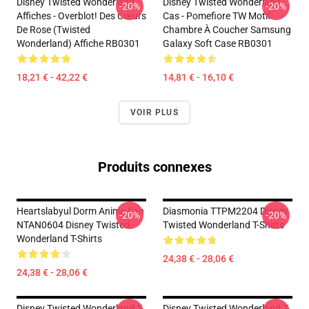
Disney Twisted Wonderland
Disney Twisted Wonderland
-20%
-20%
Affiches - Overblot! Des Cœurs
Cas - Pomefiore TW Motif
De Rose (Twisted
Chambre À Coucher Samsung
Wonderland) Affiche RB0301
Galaxy Soft Case RB0301
18,21 € - 42,22 €
14,81 € - 16,10 €
VOIR PLUS
Produits connexes
Heartslabyul Dorm Anime Fan
Diasmonia TTPM2204 Disney
-20%
-20%
NTAN0604 Disney Twisted
Twisted Wonderland T-Shirts
Wonderland T-Shirts
24,38 € - 28,06 €
24,38 € - 28,06 €
Disney Twisted Wonderland T-
Disney Twisted Wonderland T-