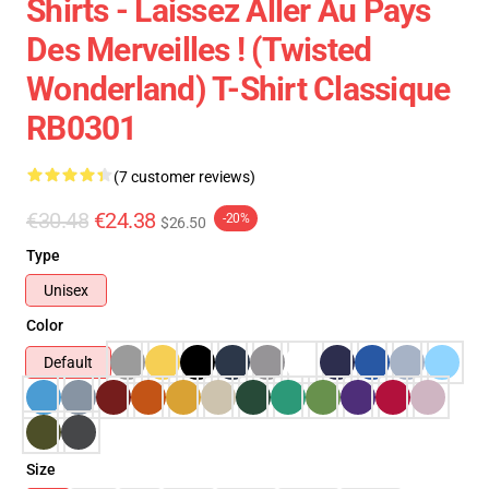
Shirts - Laissez Aller Au Pays
Des Merveilles ! (Twisted
Wonderland) T-Shirt Classique
RB0301
(7 customer reviews)
€30.48
€24.38
-20%
$26.50
Type
Unisex
Color
Default
Size