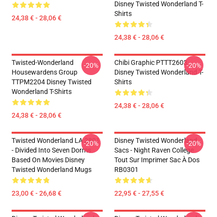
Disney Twisted Wonderland T-
Shirts
24,38 € - 28,06 €
24,38 € - 28,06 €
Twisted-Wonderland
Chibi Graphic PTTT2603
-20%
-20%
Housewardens Group
Disney Twisted Wonderland T-
TTPM2204 Disney Twisted
Shirts
Wonderland T-Shirts
24,38 € - 28,06 €
24,38 € - 28,06 €
Twisted Wonderland LA 2801
Disney Twisted Wonderland
-20%
-20%
- Divided Into Seven Dorms
Sacs - Night Raven College
Based On Movies Disney
Tout Sur Imprimer Sac À Dos
Twisted Wonderland Mugs
RB0301
23,00 € - 26,68 €
22,95 € - 27,55 €