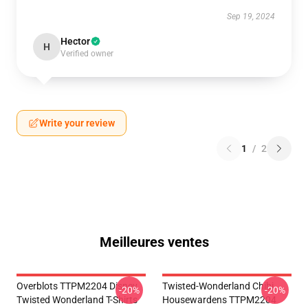
Sep 19, 2024
Hector
H
Verified owner
Write your review
1
/
2
Meilleures ventes
Overblots TTPM2204 Disney
Twisted-Wonderland Chibi
-20%
-20%
Twisted Wonderland T-Shirts
Housewardens TTPM2204