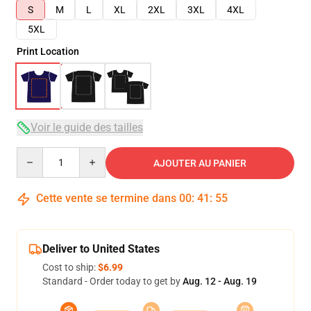
S
M
L
XL
2XL
3XL
4XL
5XL
Print Location
Voir le guide des tailles
Quantity
AJOUTER AU PANIER
Cette vente se termine dans
00
:
41
:
54
Deliver to United States
Cost to ship:
$6.99
Standard - Order today to get by
Aug. 12 - Aug. 19