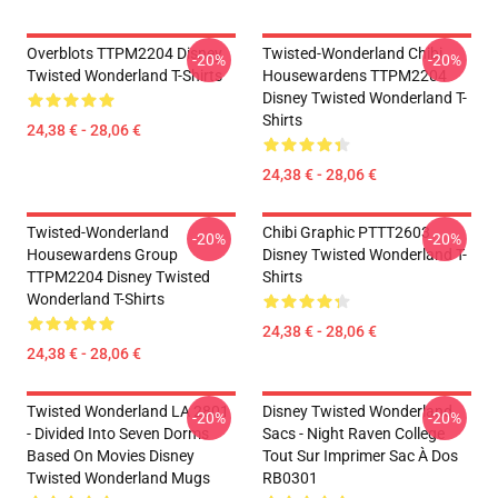
Overblots TTPM2204 Disney
Twisted-Wonderland Chibi
-20%
-20%
Twisted Wonderland T-Shirts
Housewardens TTPM2204
Disney Twisted Wonderland T-
Shirts
24,38 € - 28,06 €
24,38 € - 28,06 €
Twisted-Wonderland
Chibi Graphic PTTT2603
-20%
-20%
Housewardens Group
Disney Twisted Wonderland T-
TTPM2204 Disney Twisted
Shirts
Wonderland T-Shirts
24,38 € - 28,06 €
24,38 € - 28,06 €
Twisted Wonderland LA 2801
Disney Twisted Wonderland
-20%
-20%
- Divided Into Seven Dorms
Sacs - Night Raven College
Based On Movies Disney
Tout Sur Imprimer Sac À Dos
Twisted Wonderland Mugs
RB0301