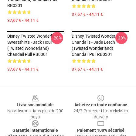
RB0301
37,67 € - 44,11 €
37,67 € - 44,11 €
Disney Twisted Wonderland
Disney Twisted Wonderland
-20%
-20%
Sweatshirts - Jack Houl
Chandails - Jade Leech
(Twisted Wonderland)
(Twisted Wonderland)
Chandail Pull RB0301
Chandail Pull RB0301
37,67 € - 44,11 €
37,67 € - 44,11 €
Footer
Livraison mondiale
Achetez en toute confiance
Nous livrons dans plus de 200
24/7 Protected from clicks to
pays
delivery
Garantie internationale
Paiement 100% sécurisé