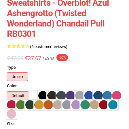
Sweatshirts - Overblot! Azul
Ashengrotto (Twisted
Wonderland) Chandail Pull
RB0301
(5 customer reviews)
€47.09
€37.67
-20%
$40.95
Type
Unisex
Color
Default
Size