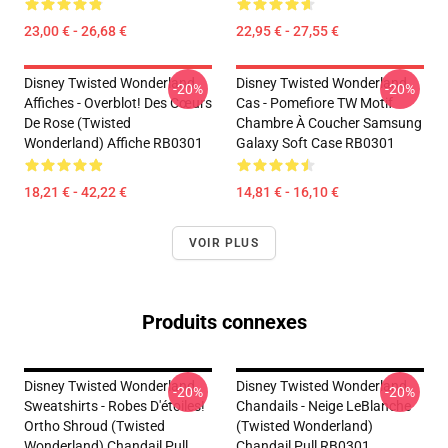
23,00 € - 26,68 €
22,95 € - 27,55 €
Disney Twisted Wonderland
Disney Twisted Wonderland
-20%
-20%
Affiches - Overblot! Des Cœurs
Cas - Pomefiore TW Motif
De Rose (Twisted
Chambre À Coucher Samsung
Wonderland) Affiche RB0301
Galaxy Soft Case RB0301
18,21 € - 42,22 €
14,81 € - 16,10 €
VOIR PLUS
Produits connexes
Disney Twisted Wonderland
Disney Twisted Wonderland
-20%
-20%
Sweatshirts - Robes D'étoiles!
Chandails - Neige LeBlanche
Ortho Shroud (Twisted
(Twisted Wonderland)
Wonderland) Chandail Pull
Chandail Pull RB0301