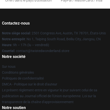
Offert dans le pays d'utilisation
PayPal / MasterCard / Visa
Contactez-nous
Notre siège social
: 2501 Congress Ave, Austin, TX 78701, États-Unis
Notre entrepôt
: No 1, Taiping South Road, Beiliu City, Jiangsu, CN
Heure
: 9h – 17h (lu – vendredi)
Courriel
: contact@twistedwonderland.store
Notre société
Sur nous
Conditions générales
Politiques de confidentialité
DMCA - Politique sur le droit d'auteur
Le présent règlement entre en vigueur le jour suivant celui de sa
publication au Journal officiel de l'Union européenne. Loi sur la
transparence de la chaîne d'approvisionnement
Notre soutien