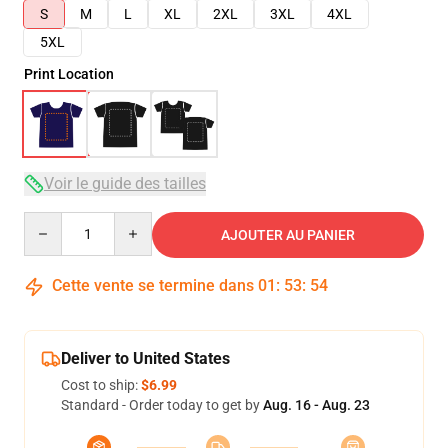
S
M
L
XL
2XL
3XL
4XL
5XL
Print Location
Voir le guide des tailles
Quantity
AJOUTER AU PANIER
Cette vente se termine dans
01
:
53
:
53
Deliver to United States
Cost to ship:
$6.99
Standard - Order today to get by
Aug. 16 - Aug. 23