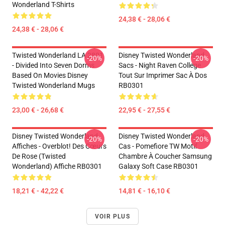
Wonderland T-Shirts
24,38 € - 28,06 €
24,38 € - 28,06 €
Twisted Wonderland LA 2801
Disney Twisted Wonderland
-20%
-20%
- Divided Into Seven Dorms
Sacs - Night Raven College
Based On Movies Disney
Tout Sur Imprimer Sac À Dos
Twisted Wonderland Mugs
RB0301
23,00 € - 26,68 €
22,95 € - 27,55 €
Disney Twisted Wonderland
Disney Twisted Wonderland
-20%
-20%
Affiches - Overblot! Des Cœurs
Cas - Pomefiore TW Motif
De Rose (Twisted
Chambre À Coucher Samsung
Wonderland) Affiche RB0301
Galaxy Soft Case RB0301
18,21 € - 42,22 €
14,81 € - 16,10 €
VOIR PLUS