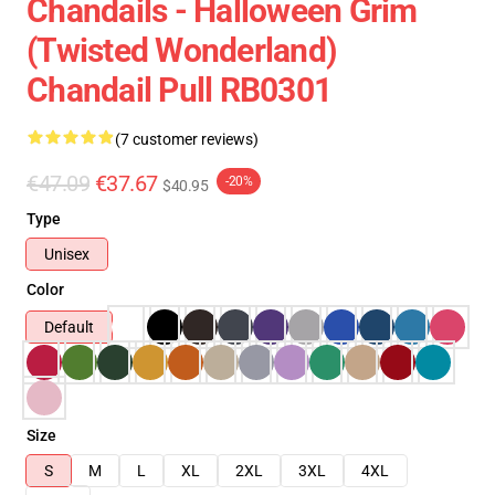
Chandails - Halloween Grim
(Twisted Wonderland)
Chandail Pull RB0301
(7 customer reviews)
€47.09
€37.67
-20%
$40.95
Type
Unisex
Color
Default
Size
S
M
L
XL
2XL
3XL
4XL