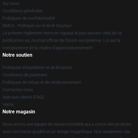
Sur nous
Conditions générales
Politiques de confidentialité
DMCA - Politique sur le droit d'auteur
Le présent règlement entre en vigueur le jour suivant celui de sa
publication au Journal officiel de l'Union européenne. Loi sur la
transparence de la chaîne d'approvisionnement
Notre soutien
Politiques d'expédition et de livraison
Conditions de paiement
Politiques de retour et de remboursement
Contactez-nous
Aide aux clients (FAQ)
Vente
Notre magasin
Nous avons une équipe de classe mondiale qui a conçu des produits
avec une haute qualité et un design magnifique. Non seulement ces