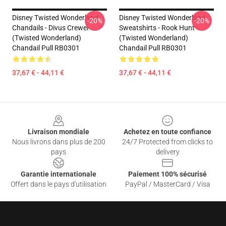
Disney Twisted Wonderland
Disney Twisted Wonderland
-20%
-20%
Chandails - Divus Crewel
Sweatshirts - Rook Hunt
(Twisted Wonderland)
(Twisted Wonderland)
Chandail Pull RB0301
Chandail Pull RB0301
37,67 € - 44,11 €
37,67 € - 44,11 €
Footer
Livraison mondiale
Achetez en toute confiance
Nous livrons dans plus de 200
24/7 Protected from clicks to
pays
delivery
Garantie internationale
Paiement 100% sécurisé
Offert dans le pays d'utilisation
PayPal / MasterCard / Visa