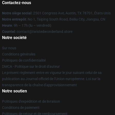
Contactez-nous
Notre siège social
: 2501 Congress Ave, Austin, TX 78701, États-Unis
Notre entrepôt
: No 1, Taiping South Road, Beiliu City, Jiangsu, CN
Heure
: 9h – 17h (lu – vendredi)
Courriel
: contact@twistedwonderland.store
Notre société
Sur nous
Conditions générales
Politiques de confidentialité
DMCA - Politique sur le droit d'auteur
Le présent règlement entre en vigueur le jour suivant celui de sa
publication au Journal officiel de l'Union européenne. Loi sur la
transparence de la chaîne d'approvisionnement
Notre soutien
Politiques d'expédition et de livraison
Conditions de paiement
Politiques de retour et de remboursement