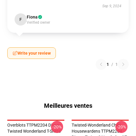
Sep 9, 2024
Fiona
F
Verified owner
Write your review
1
/
1
Meilleures ventes
Overblots TTPM2204 Disney
Twisted-Wonderland Chibi
-20%
-20%
Twisted Wonderland T-Shirts
Housewardens TTPM2204