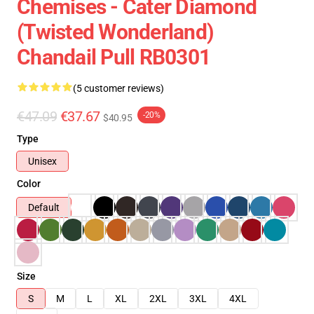
Chemises - Cater Diamond
(Twisted Wonderland)
Chandail Pull RB0301
(5 customer reviews)
€47.09
€37.67
-20%
$40.95
Type
Unisex
Color
Default
Size
S
M
L
XL
2XL
3XL
4XL