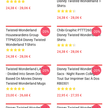
Disney Twisted Wonderland T-
Shirts
24,38 € - 28,06 €
24,38 € - 28,06 €
Twisted-Wonderland
Chibi Graphic PTTT2603
-20%
-20%
Housewardens Group
Disney Twisted Wonderland T-
TTPM2204 Disney Twisted
Shirts
Wonderland T-Shirts
24,38 € - 28,06 €
24,38 € - 28,06 €
Twisted Wonderland LA 2801
Disney Twisted Wonderland
-20%
-20%
- Divided Into Seven Dorms
Sacs - Night Raven College
Based On Movies Disney
Tout Sur Imprimer Sac À Dos
Twisted Wonderland Mugs
RB0301
23,00 € - 26,68 €
22,95 € - 27,55 €
Disney Twisted Wonderland
Disney Twisted Wonderland