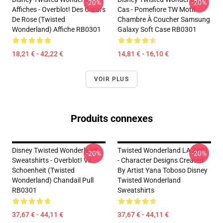
-20%
-20%
Affiches - Overblot! Des Cœurs
Cas - Pomefiore TW Motif
De Rose (Twisted
Chambre À Coucher Samsung
Wonderland) Affiche RB0301
Galaxy Soft Case RB0301
18,21 € - 42,22 €
14,81 € - 16,10 €
VOIR PLUS
Produits connexes
Disney Twisted Wonderland
Twisted Wonderland LA 2801
-20%
-20%
Sweatshirts - Overblot! Vil
- Character Designs Created
Schoenheit (Twisted
By Artist Yana Toboso Disney
Wonderland) Chandail Pull
Twisted Wonderland
RB0301
Sweatshirts
37,67 € - 44,11 €
37,67 € - 44,11 €