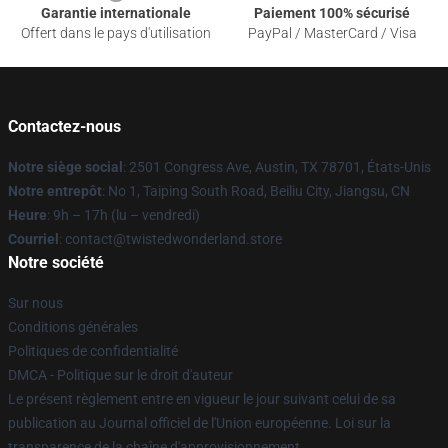
Garantie internationale
Paiement 100% sécurisé
Offert dans le pays d'utilisation
PayPal / MasterCard / Visa
Contactez-nous
Notre siège social
: 2501 Congress Ave, Austin, TX 78701, États-Unis
Notre entrepôt
: No 1, Taiping South Road, Beiliu City, Jiangsu, CN
Heure
: 9h – 17h (lu – vendredi)
Courriel
: contact@twistedwonderland.store
Notre société
Sur nous
Conditions générales
Politiques de confidentialité
DMCA - Politique sur le droit d'auteur
Le présent règlement entre en vigueur le jour suivant celui de sa
publication au Journal officiel de l'Union européenne. Loi sur la
transparence de la chaîne d'approvisionnement