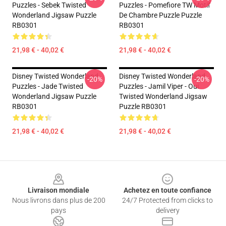
Puzzles - Sebek Twisted
Puzzles - Pomefiore TW Motif
Wonderland Jigsaw Puzzle
De Chambre Puzzle Puzzle
RB0301
RB0301
21,98 € - 40,02 €
21,98 € - 40,02 €
Disney Twisted Wonderland
Disney Twisted Wonderland
-20%
-20%
Puzzles - Jade Twisted
Puzzles - Jamil Viper - Oui.
Wonderland Jigsaw Puzzle
Twisted Wonderland Jigsaw
RB0301
Puzzle RB0301
21,98 € - 40,02 €
21,98 € - 40,02 €
Footer
Livraison mondiale
Achetez en toute confiance
Nous livrons dans plus de 200
24/7 Protected from clicks to
pays
delivery