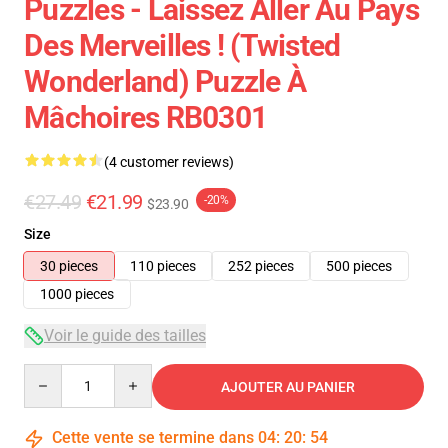
Puzzles - Laissez Aller Au Pays
Des Merveilles ! (Twisted
Wonderland) Puzzle À
Mâchoires RB0301
(4 customer reviews)
€27.49
€21.99
-20%
$23.90
Size
30 pieces
110 pieces
252 pieces
500 pieces
1000 pieces
Voir le guide des tailles
Quantity
AJOUTER AU PANIER
Cette vente se termine dans
04
:
20
:
54