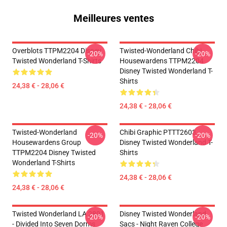
Meilleures ventes
Overblots TTPM2204 Disney
Twisted-Wonderland Chibi
-20%
-20%
Twisted Wonderland T-Shirts
Housewardens TTPM2204
Disney Twisted Wonderland T-
Shirts
24,38 € - 28,06 €
24,38 € - 28,06 €
Twisted-Wonderland
Chibi Graphic PTTT2603
-20%
-20%
Housewardens Group
Disney Twisted Wonderland T-
TTPM2204 Disney Twisted
Shirts
Wonderland T-Shirts
24,38 € - 28,06 €
24,38 € - 28,06 €
Twisted Wonderland LA 2801
Disney Twisted Wonderland
-20%
-20%
- Divided Into Seven Dorms
Sacs - Night Raven College