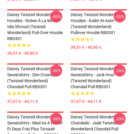
Disney Twisted Wonderland
Disney Twisted Wonderland
-20%
-20%
Hoodies - Robes À La Mode !
Hoodies - Kalim Al-Asim
Idia Shroud (Twisted
(Twisted Wonderland)
Wonderland) Pull-Over Hoodie
Pullover Hoodie RB0301
RB0301
39,51 € - 45,95 €
39,51 € - 45,95 €
Disney Twisted Wonderland
Disney Twisted Wonderland
-20%
-20%
Sweatshirts - Dire Crowley
Sweatshirts - Jack Houl
(Twisted Wonderland)
(Twisted Wonderland)
Chandail Pull RB0301
Chandail Pull RB0301
37,67 € - 44,11 €
37,67 € - 44,11 €
Disney Twisted Wonderland
Disney Twisted Wonderland
-20%
-20%
Sweatshirts - Mad As A Hatter
Chandails - Jade Twisted
Et Deux Fois Plus Torsadé
Wonderland Chandail Pull