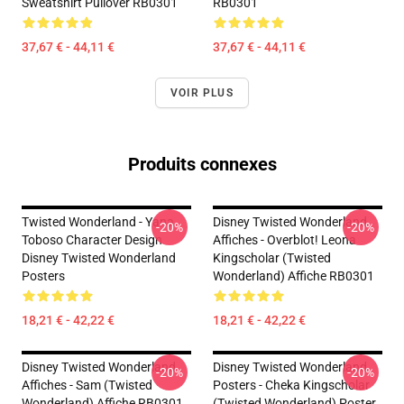
Sweatshirt Pullover RB0301
RB0301
37,67 € - 44,11 €
37,67 € - 44,11 €
VOIR PLUS
Produits connexes
Twisted Wonderland - Yana
Disney Twisted Wonderland
-20%
-20%
Toboso Character Design
Affiches - Overblot! Leona
Disney Twisted Wonderland
Kingscholar (Twisted
Posters
Wonderland) Affiche RB0301
18,21 € - 42,22 €
18,21 € - 42,22 €
Disney Twisted Wonderland
Disney Twisted Wonderland
-20%
-20%
Affiches - Sam (Twisted
Posters - Cheka Kingscholar
Wonderland) Affiche RB0301
(Twisted Wonderland) Poster