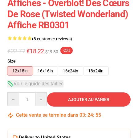
Affiches - Overblot! Des Cœurs
De Rose (Twisted Wonderland)
Affiche RB0301
(8 customer reviews)
€22.77
€18.22
-20%
$19.80
Size
12x18in
16x16in
16x24in
18x24in
Voir le guide des tailles
Quantity
AJOUTER AU PANIER
Cette vente se termine dans
03
:
24
:
54
Deliver to United States