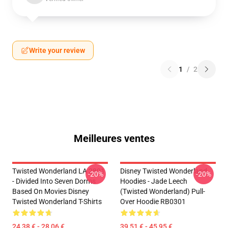
Write your review
1
/
2
Meilleures ventes
Twisted Wonderland LA 2801
Disney Twisted Wonderland
-20%
-20%
- Divided Into Seven Dorms
Hoodies - Jade Leech
Based On Movies Disney
(Twisted Wonderland) Pull-
Twisted Wonderland T-Shirts
Over Hoodie RB0301
24,38 € - 28,06 €
39,51 € - 45,95 €