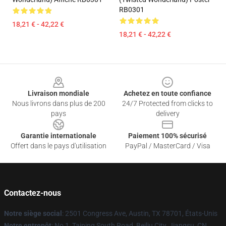
RB0301
18,21 € - 42,22 €
18,21 € - 42,22 €
Footer
Livraison mondiale
Achetez en toute confiance
Nous livrons dans plus de 200
24/7 Protected from clicks to
pays
delivery
Garantie internationale
Paiement 100% sécurisé
Offert dans le pays d'utilisation
PayPal / MasterCard / Visa
Contactez-nous
Notre siège social
: 2501 Congress Ave, Austin, TX 78701, États-Unis
Notre entrepôt
: No 1, Taiping South Road, Beiliu City, Jiangsu, CN