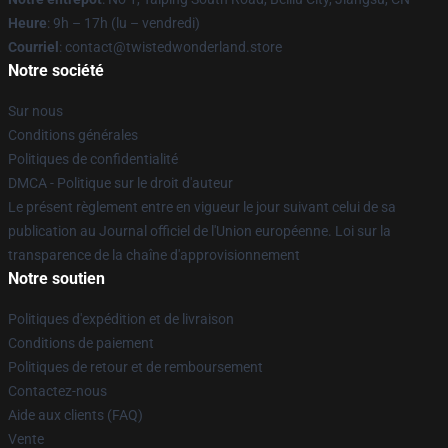
Heure
: 9h – 17h (lu – vendredi)
Courriel
: contact@twistedwonderland.store
Notre société
Sur nous
Conditions générales
Politiques de confidentialité
DMCA - Politique sur le droit d'auteur
Le présent règlement entre en vigueur le jour suivant celui de sa
publication au Journal officiel de l'Union européenne. Loi sur la
transparence de la chaîne d'approvisionnement
Notre soutien
Politiques d'expédition et de livraison
Conditions de paiement
Politiques de retour et de remboursement
Contactez-nous
Aide aux clients (FAQ)
Vente