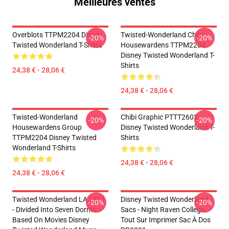
Meilleures ventes
Overblots TTPM2204 Disney
Twisted-Wonderland Chibi
-20%
-20%
Twisted Wonderland T-Shirts
Housewardens TTPM2204
Disney Twisted Wonderland T-
Shirts
24,38 € - 28,06 €
24,38 € - 28,06 €
Twisted-Wonderland
Chibi Graphic PTTT2603
-20%
-20%
Housewardens Group
Disney Twisted Wonderland T-
TTPM2204 Disney Twisted
Shirts
Wonderland T-Shirts
24,38 € - 28,06 €
24,38 € - 28,06 €
Twisted Wonderland LA 2801
Disney Twisted Wonderland
-20%
-20%
- Divided Into Seven Dorms
Sacs - Night Raven College
Based On Movies Disney
Tout Sur Imprimer Sac À Dos