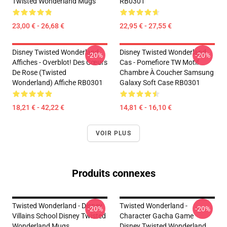
Twisted Wonderland Mugs
RB0301
23,00 € - 26,68 €
22,95 € - 27,55 €
Disney Twisted Wonderland
Disney Twisted Wonderland
-20%
-20%
Affiches - Overblot! Des Cœurs
Cas - Pomefiore TW Motif
De Rose (Twisted
Chambre À Coucher Samsung
Wonderland) Affiche RB0301
Galaxy Soft Case RB0301
18,21 € - 42,22 €
14,81 € - 16,10 €
VOIR PLUS
Produits connexes
Twisted Wonderland - Disney
Twisted Wonderland -
-20%
-20%
Villains School Disney Twisted
Character Gacha Game
Wonderland Mugs
Disney Twisted Wonderland