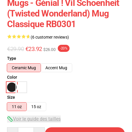
Mugs - Génial ! Vil Schoenheit
(Twisted Wonderland) Mug
Classique RB0301
(6 customer reviews)
€29.90
€23.92
-20%
$26.00
Type
Ceramic Mug
Accent Mug
Color
Size
11 oz
15 oz
Voir le guide des tailles
Quantity