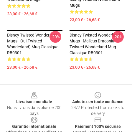
Mugs
23,00 € - 26,68 €
23,00 € - 26,68 €
Disney Twisted Wonderland
Disney Twisted Wonderland
-20%
-20%
Mugs - Oui.Twisted
Mugs - Malleus Draconia
Wonderland) Mug Classique
Twisted Wonderland Mug
RB0301
Classique RB0301
23,00 € - 26,68 €
23,00 € - 26,68 €
Footer
Livraison mondiale
Achetez en toute confiance
Nous livrons dans plus de 200
24/7 Protected from clicks to
pays
delivery
Garantie internationale
Paiement 100% sécurisé