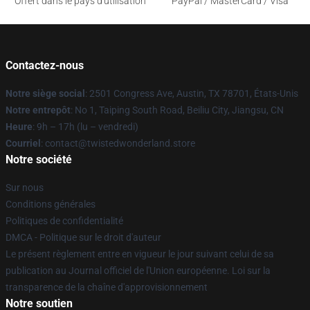
Offert dans le pays d'utilisation
PayPal / MasterCard / Visa
Contactez-nous
Notre siège social
: 2501 Congress Ave, Austin, TX 78701, États-Unis
Notre entrepôt
: No 1, Taiping South Road, Beiliu City, Jiangsu, CN
Heure
: 9h – 17h (lu – vendredi)
Courriel
: contact@twistedwonderland.store
Notre société
Sur nous
Conditions générales
Politiques de confidentialité
DMCA - Politique sur le droit d'auteur
Le présent règlement entre en vigueur le jour suivant celui de sa
publication au Journal officiel de l'Union européenne. Loi sur la
transparence de la chaîne d'approvisionnement
Notre soutien