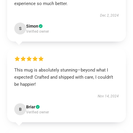
experience so much better.
Dec 2, 2024
Simon
S
Verified owner
This mug is absolutely stunning—beyond what I
expected! Crafted and shipped with care, I couldn’t
be happier!
Nov 14, 2024
Briar
B
Verified owner