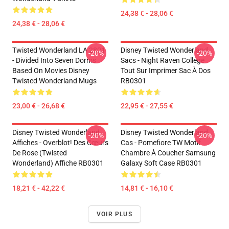
24,38 € - 28,06 €
24,38 € - 28,06 €
Twisted Wonderland LA 2801
Disney Twisted Wonderland
-20%
-20%
- Divided Into Seven Dorms
Sacs - Night Raven College
Based On Movies Disney
Tout Sur Imprimer Sac À Dos
Twisted Wonderland Mugs
RB0301
23,00 € - 26,68 €
22,95 € - 27,55 €
Disney Twisted Wonderland
Disney Twisted Wonderland
-20%
-20%
Affiches - Overblot! Des Cœurs
Cas - Pomefiore TW Motif
De Rose (Twisted
Chambre À Coucher Samsung
Wonderland) Affiche RB0301
Galaxy Soft Case RB0301
18,21 € - 42,22 €
14,81 € - 16,10 €
VOIR PLUS