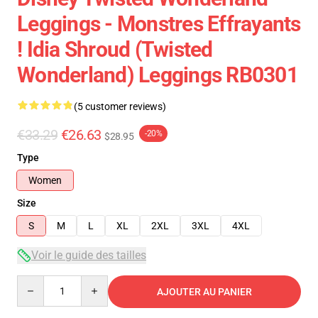
Leggings - Monstres Effrayants
! Idia Shroud (Twisted
Wonderland) Leggings RB0301
(5 customer reviews)
€33.29
€26.63
-20%
$28.95
Type
Women
Size
S
M
L
XL
2XL
3XL
4XL
Voir le guide des tailles
Quantity
AJOUTER AU PANIER