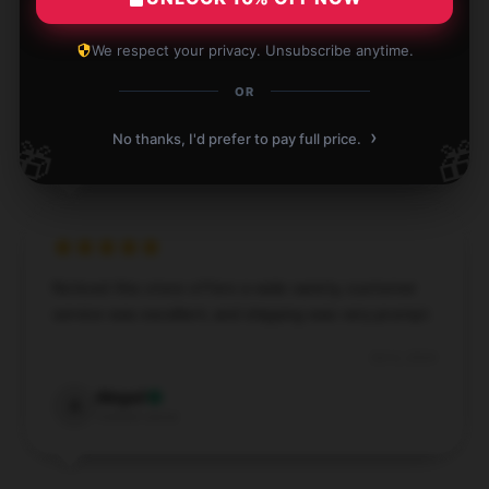
This item is worth every penny. It’s durable, efficient,
and performs just as expected.
We respect your privacy. Unsubscribe anytime.
Oct 10, 2024
OR
John
›
J
No thanks, I'd prefer to pay full price.
🎁
🎁
Verified owner
Noticed this store offers a wide variety, customer
service was excellent, and shipping was very prompt.
Oct 6, 2024
Abigail
A
Verified owner