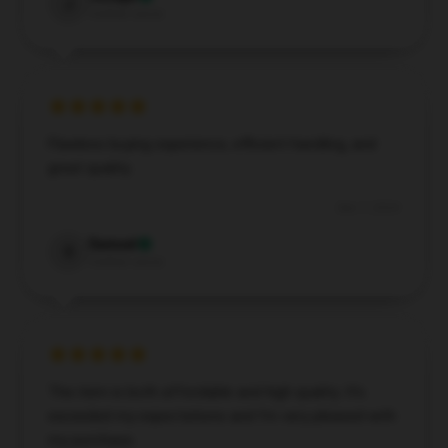
J
Verified owner
Flawless buying experience, efficient handling, and
great quality.
Dec 7, 2024
Samuel
S
Verified owner
The item is both affordable and high quality. It’s
exceeded my expectations and I’m very pleased with
my purchase.