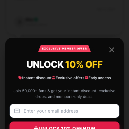
Dec 3, 2024
Alec
A
Verified owner
EXCLUSIVE MEMBER OFFER
UNLOCK
10% OFF
The quality of this product is superb. It’s durable,
practical, and fits my needs perfectly.
Instant discount
Exclusive offers
Early access
Oct 13, 2024
Join 50,000+ fans & get your instant discount, exclusive
Lucy
L
drops, and members-only deals.
Verified owner
UNLOCK 10% OFF NOW