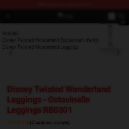
FREE
shipping on orders over $100
Open menu
Twisted Wonderland Store - Offic
blank template
Accueil
/
Disney Twisted Wonderland Équipement d'entraînement
/
Disney Twisted Wonderland Leggings
Disney Twisted Wonderland
Leggings - Octavinelle
Leggings RB0301
(7 customer reviews)