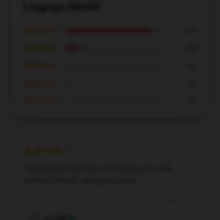
Leggings RB0301
★★★★★
86%
★★★★☆
14%
★★★☆☆
0%
★★☆☆☆
0%
★☆☆☆☆
0%
This purchase has been outstanding. It’s well-
crafted, efficient, and highly useful.
Dec 7, 2024
Joseph