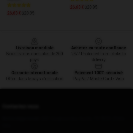
26,63 €
$28.95
26,63 €
$28.95
Footer
Livraison mondiale
Achetez en toute confiance
Nous livrons dans plus de 200
24/7 Protected from clicks to
pays
delivery
Garantie internationale
Paiement 100% sécurisé
Offert dans le pays d'utilisation
PayPal / MasterCard / Visa
Contactez-nous
Notre siège social
: 2501 Congress Ave, Austin, TX 78701, États-
Unis
Notre entrepôt
: No 1, Taiping South Road, Beiliu City, Jiangsu, CN