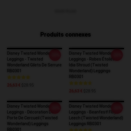
VOIR PLUS
Produits connexes
Disney Twisted Wonderland
Disney Twisted Wonderland
-20%
-20%
Leggings - Twisted
Leggings - Robes Étoilées!
Wonderland Gilets De Serrure
Idia Shroud (Twisted
RB0301
Wonderland) Leggings
RB0301
26,63 €
$28.95
26,63 €
$28.95
Disney Twisted Wonderland
Disney Twisted Wonderland
-20%
-20%
Leggings - Décoration De
Leggings - Beanfest! Floyd
Porte De Cercueil (Twisted
Leech (Twisted Wonderland)
Wonderland) Leggings
Leggings RB0301
RB0301