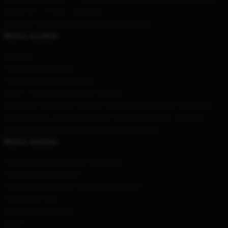
Heure
: 9h – 17h (lu – vendredi)
Courriel
: contact@twistedwonderland.store
Notre société
Sur nous
Conditions générales
Politiques de confidentialité
DMCA - Politique sur le droit d'auteur
Le présent règlement entre en vigueur le jour suivant celui de sa
publication au Journal officiel de l'Union européenne. Loi sur la
transparence de la chaîne d'approvisionnement
Notre soutien
Politiques d'expédition et de livraison
Conditions de paiement
Politiques de retour et de remboursement
Contactez-nous
Aide aux clients (FAQ)
Vente