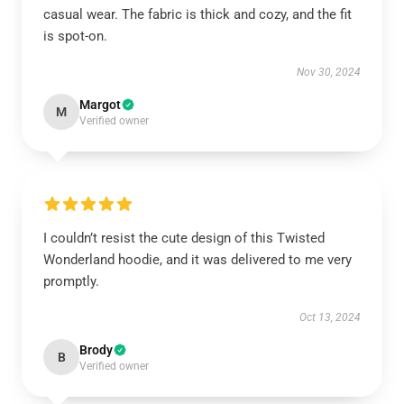
casual wear. The fabric is thick and cozy, and the fit
is spot-on.
Nov 30, 2024
Margot
M
Verified owner
I couldn’t resist the cute design of this Twisted
Wonderland hoodie, and it was delivered to me very
promptly.
Oct 13, 2024
Brody
B
Verified owner