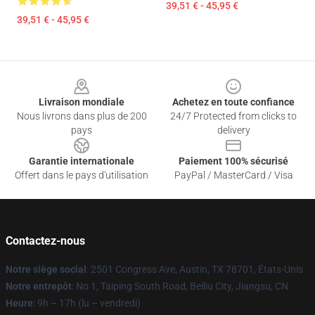
39,51 € - 45,95 €
39,51 € - 45,95 €
Footer
Livraison mondiale
Achetez en toute confiance
Nous livrons dans plus de 200
24/7 Protected from clicks to
pays
delivery
Garantie internationale
Paiement 100% sécurisé
Offert dans le pays d'utilisation
PayPal / MasterCard / Visa
Contactez-nous
Notre siège social
: 2501 Congress Ave, Austin, TX 78701, États-Unis
Notre entrepôt
: No 1, Taiping South Road, Beiliu City, Jiangsu, CN
Heure
: 9h – 17h (lu – vendredi)