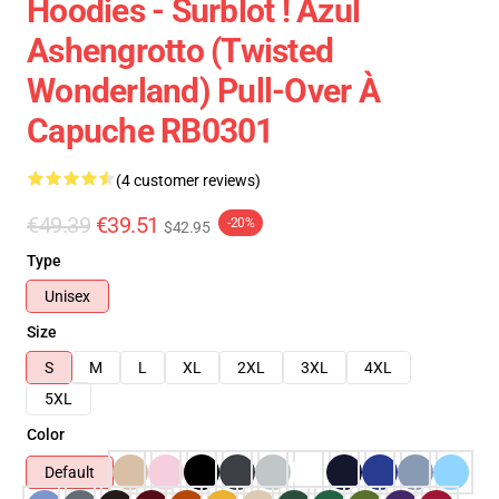
Hoodies - Surblot ! Azul
Ashengrotto (Twisted
Wonderland) Pull-Over À
Capuche RB0301
(4 customer reviews)
€49.39
€39.51
-20%
$42.95
Type
Unisex
Size
S
M
L
XL
2XL
3XL
4XL
5XL
Color
Default