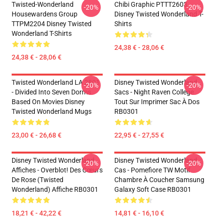
Twisted-Wonderland
Chibi Graphic PTTT2603
-20%
-20%
Housewardens Group
Disney Twisted Wonderland T-
TTPM2204 Disney Twisted
Shirts
Wonderland T-Shirts
24,38 € - 28,06 €
24,38 € - 28,06 €
Twisted Wonderland LA 2801
Disney Twisted Wonderland
-20%
-20%
- Divided Into Seven Dorms
Sacs - Night Raven College
Based On Movies Disney
Tout Sur Imprimer Sac À Dos
Twisted Wonderland Mugs
RB0301
23,00 € - 26,68 €
22,95 € - 27,55 €
Disney Twisted Wonderland
Disney Twisted Wonderland
-20%
-20%
Affiches - Overblot! Des Cœurs
Cas - Pomefiore TW Motif
De Rose (Twisted
Chambre À Coucher Samsung
Wonderland) Affiche RB0301
Galaxy Soft Case RB0301
18,21 € - 42,22 €
14,81 € - 16,10 €