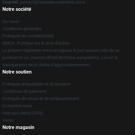
Courriel
: contact@twistedwonderland.store
Notre société
Sur nous
Conditions générales
Politiques de confidentialité
DMCA - Politique sur le droit d'auteur
Le présent règlement entre en vigueur le jour suivant celui de sa
publication au Journal officiel de l'Union européenne. Loi sur la
transparence de la chaîne d'approvisionnement
Notre soutien
Politiques d'expédition et de livraison
Conditions de paiement
Politiques de retour et de remboursement
Contactez-nous
Aide aux clients (FAQ)
Vente
Notre magasin