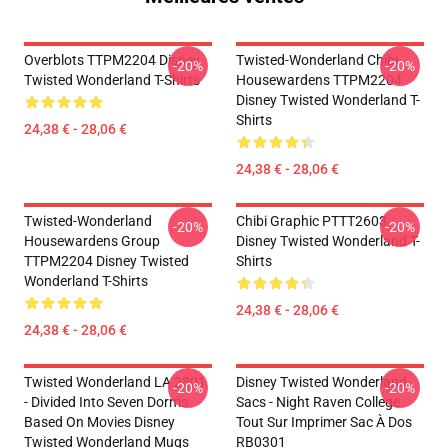
Overblots TTPM2204 Disney
Twisted-Wonderland Chibi
-20%
-20%
Twisted Wonderland T-Shirts
Housewardens TTPM2204
Disney Twisted Wonderland T-
Shirts
24,38 € - 28,06 €
24,38 € - 28,06 €
Twisted-Wonderland
Chibi Graphic PTTT2603
-20%
-20%
Housewardens Group
Disney Twisted Wonderland T-
TTPM2204 Disney Twisted
Shirts
Wonderland T-Shirts
24,38 € - 28,06 €
24,38 € - 28,06 €
Twisted Wonderland LA 2801
Disney Twisted Wonderland
-20%
-20%
- Divided Into Seven Dorms
Sacs - Night Raven College
Based On Movies Disney
Tout Sur Imprimer Sac À Dos
Twisted Wonderland Mugs
RB0301