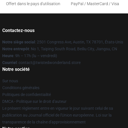
Offert dans le pays d'utilisation
PayPal / MasterCard / Visa
Contactez-nous
Notre siège social
: 2501 Congress Ave, Austin, TX 78701, États-Unis
Notre entrepôt
: No 1, Taiping South Road, Beiliu City, Jiangsu, CN
Heure
: 9h – 17h (lu – vendredi)
Courriel
: contact@twistedwonderland.store
Notre société
Sur nous
Conditions générales
Politiques de confidentialité
DMCA - Politique sur le droit d'auteur
Le présent règlement entre en vigueur le jour suivant celui de sa
publication au Journal officiel de l'Union européenne. Loi sur la
transparence de la chaîne d'approvisionnement