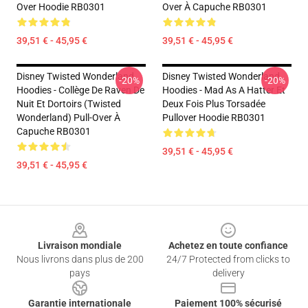
Over Hoodie RB0301
Over À Capuche RB0301
39,51 € - 45,95 €
39,51 € - 45,95 €
Disney Twisted Wonderland
Disney Twisted Wonderland
-20%
-20%
Hoodies - Collège De Raven De
Hoodies - Mad As A Hatter Et
Nuit Et Dortoirs (Twisted
Deux Fois Plus Torsadée
Wonderland) Pull-Over À
Pullover Hoodie RB0301
Capuche RB0301
39,51 € - 45,95 €
39,51 € - 45,95 €
Footer
Livraison mondiale
Achetez en toute confiance
Nous livrons dans plus de 200
24/7 Protected from clicks to
pays
delivery
Garantie internationale
Paiement 100% sécurisé