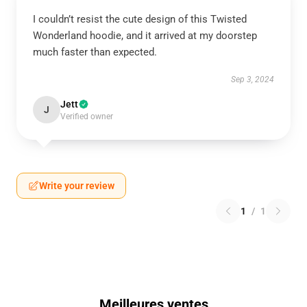
I couldn’t resist the cute design of this Twisted
Wonderland hoodie, and it arrived at my doorstep
much faster than expected.
Sep 3, 2024
Jett
J
Verified owner
Write your review
1
/
1
Meilleures ventes