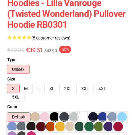
Hoodies - Lilia Vanrouge
(Twisted Wonderland) Pullover
Hoodie RB0301
(5 customer reviews)
€49.39
€39.51
-20%
$42.95
Type
Unisex
Size
S
M
L
XL
2XL
3XL
4XL
5XL
Color
Default