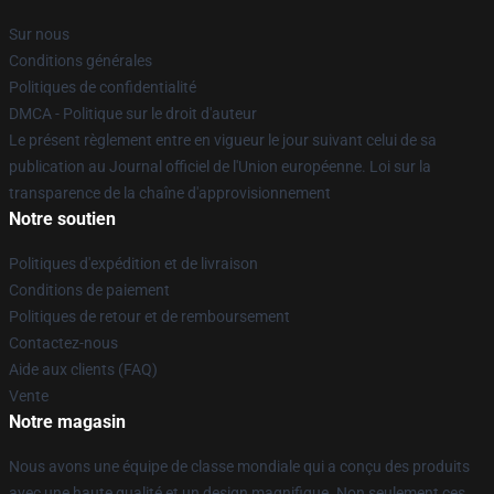
Sur nous
Conditions générales
Politiques de confidentialité
DMCA - Politique sur le droit d'auteur
Le présent règlement entre en vigueur le jour suivant celui de sa
publication au Journal officiel de l'Union européenne. Loi sur la
transparence de la chaîne d'approvisionnement
Notre soutien
Politiques d'expédition et de livraison
Conditions de paiement
Politiques de retour et de remboursement
Contactez-nous
Aide aux clients (FAQ)
Vente
Notre magasin
Nous avons une équipe de classe mondiale qui a conçu des produits
avec une haute qualité et un design magnifique. Non seulement ces