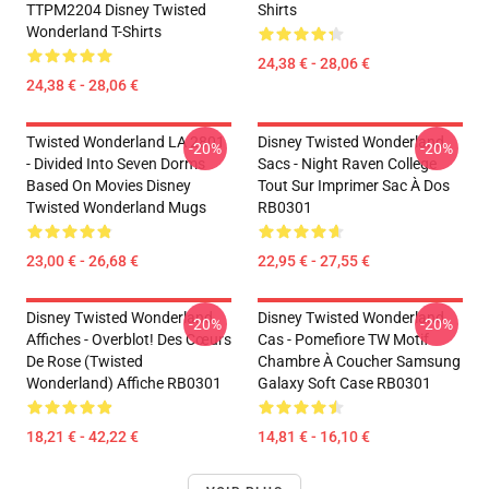
TTPM2204 Disney Twisted
Shirts
Wonderland T-Shirts
24,38 € - 28,06 €
24,38 € - 28,06 €
Twisted Wonderland LA 2801
Disney Twisted Wonderland
-20%
-20%
- Divided Into Seven Dorms
Sacs - Night Raven College
Based On Movies Disney
Tout Sur Imprimer Sac À Dos
Twisted Wonderland Mugs
RB0301
23,00 € - 26,68 €
22,95 € - 27,55 €
Disney Twisted Wonderland
Disney Twisted Wonderland
-20%
-20%
Affiches - Overblot! Des Cœurs
Cas - Pomefiore TW Motif
De Rose (Twisted
Chambre À Coucher Samsung
Wonderland) Affiche RB0301
Galaxy Soft Case RB0301
18,21 € - 42,22 €
14,81 € - 16,10 €