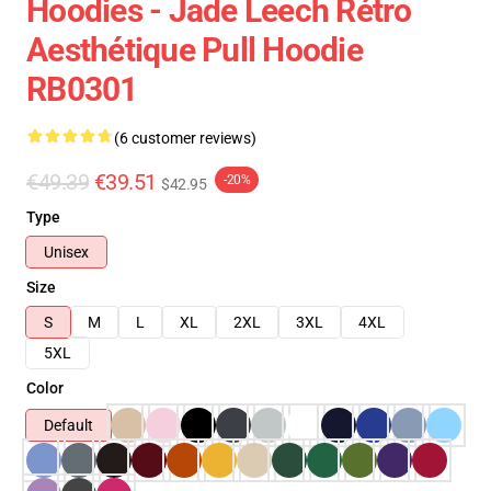
Hoodies - Jade Leech Rétro
Aesthétique Pull Hoodie
RB0301
(6 customer reviews)
€49.39
€39.51
-20%
$42.95
Type
Unisex
Size
S
M
L
XL
2XL
3XL
4XL
5XL
Color
Default