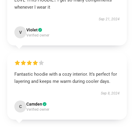
LOVE THIS HOODIE!! I get so many compliments
whenever I wear it
Sep 21, 2024
Violet
V
Verified owner
Fantastic hoodie with a cozy interior. It’s perfect for
layering and keeps me warm during cooler days.
Sep 8, 2024
Camden
C
Verified owner