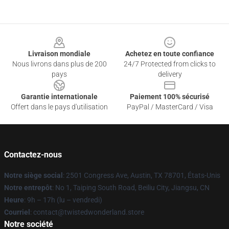
Footer
Livraison mondiale
Achetez en toute confiance
Nous livrons dans plus de 200
24/7 Protected from clicks to
pays
delivery
Garantie internationale
Paiement 100% sécurisé
Offert dans le pays d'utilisation
PayPal / MasterCard / Visa
Contactez-nous
Notre siège social
: 2501 Congress Ave, Austin, TX 78701, États-Unis
Notre entrepôt
: No 1, Taiping South Road, Beiliu City, Jiangsu, CN
Heure
: 9h – 17h (lu – vendredi)
Courriel
: contact@twistedwonderland.store
Notre société