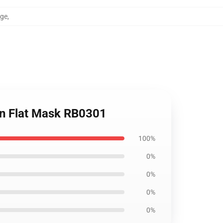
age
,
in Flat Mask RB0301
100%
0%
0%
0%
0%