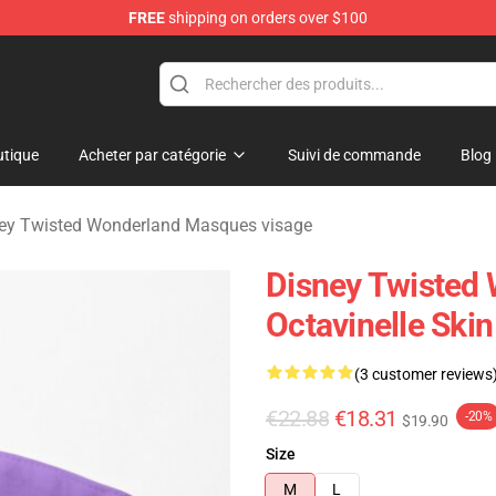
FREE
shipping on orders over $100
and Merchandise Shop
tique
Acheter par catégorie
Suivi de commande
Blog
ey Twisted Wonderland Masques visage
Disney Twisted
Octavinelle Ski
(3 customer reviews
€22.88
€18.31
-20%
$19.90
Size
M
L