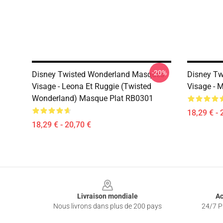
-20%
Disney Twisted Wonderland Masques
Disney T
Visage - Leona Et Ruggie (Twisted
Visage - 
Wonderland) Masque Plat RB0301
18,29 € - 
18,29 € - 20,70 €
Footer
Livraison mondiale
Ac
Nous livrons dans plus de 200 pays
24/7 Pr