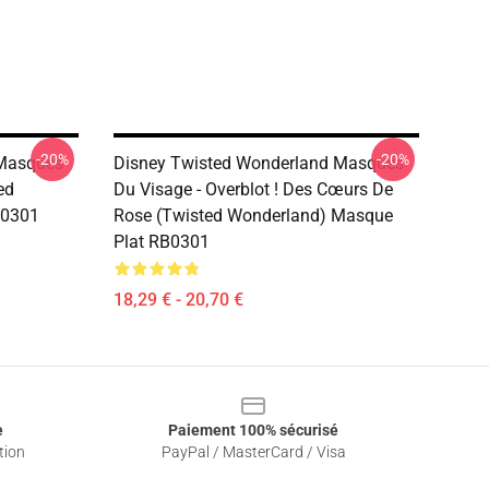
-20%
-20%
 Masques
Disney Twisted Wonderland Masques
ed
Du Visage - Overblot ! Des Cœurs De
B0301
Rose (Twisted Wonderland) Masque
Plat RB0301
18,29 € - 20,70 €
e
Paiement 100% sécurisé
tion
PayPal / MasterCard / Visa