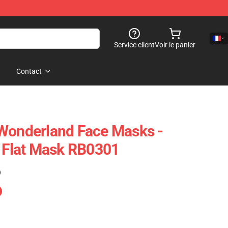
Service client
Voir le panier
Contact
 Wonderland Face Masks -
n Flat Mask RB0301
)