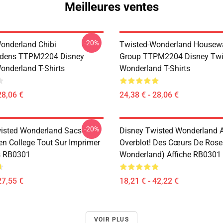
Meilleures ventes
-20%
onderland Chibi
Twisted-Wonderland Housew
dens TTPM2204 Disney
Group TTPM2204 Disney Twi
onderland T-Shirts
Wonderland T-Shirts
28,06 €
24,38 € - 28,06 €
-20%
isted Wonderland Sacs -
Disney Twisted Wonderland Af
en College Tout Sur Imprimer
Overblot! Des Cœurs De Rose
s RB0301
Wonderland) Affiche RB0301
27,55 €
18,21 € - 42,22 €
VOIR PLUS