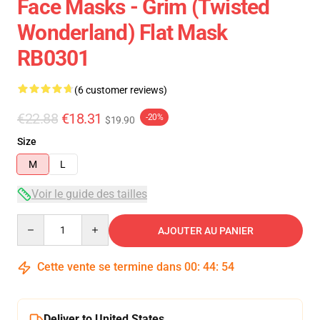
Face Masks - Grim (Twisted
Wonderland) Flat Mask
RB0301
(6 customer reviews)
€22.88
€18.31
-20%
$19.90
Size
M
L
Voir le guide des tailles
Quantity
AJOUTER AU PANIER
Cette vente se termine dans
00
:
44
:
54
Deliver to United States