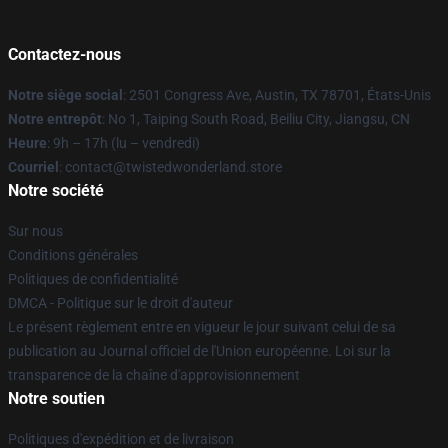
Contactez-nous
Notre siège social
: 2501 Congress Ave, Austin, TX 78701, États-Unis
Notre entrepôt
: No 1, Taiping South Road, Beiliu City, Jiangsu, CN
Heure
: 9h – 17h (lu – vendredi)
Courriel
: contact@twistedwonderland.store
Notre société
Sur nous
Conditions générales
Politiques de confidentialité
DMCA - Politique sur le droit d'auteur
Le présent règlement entre en vigueur le jour suivant celui de sa
publication au Journal officiel de l'Union européenne. Loi sur la
transparence de la chaîne d'approvisionnement
Notre soutien
Politiques d'expédition et de livraison