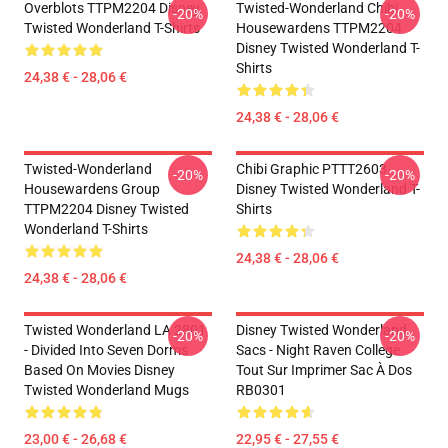
Overblots TTPM2204 Disney
Twisted-Wonderland Chibi
-20%
-20%
Twisted Wonderland T-Shirts
Housewardens TTPM2204
Disney Twisted Wonderland T-
Shirts
24,38 € - 28,06 €
24,38 € - 28,06 €
Twisted-Wonderland
Chibi Graphic PTTT2603
-20%
-20%
Housewardens Group
Disney Twisted Wonderland T-
TTPM2204 Disney Twisted
Shirts
Wonderland T-Shirts
24,38 € - 28,06 €
24,38 € - 28,06 €
Twisted Wonderland LA 2801
Disney Twisted Wonderland
-20%
-20%
- Divided Into Seven Dorms
Sacs - Night Raven College
Based On Movies Disney
Tout Sur Imprimer Sac À Dos
Twisted Wonderland Mugs
RB0301
23,00 € - 26,68 €
22,95 € - 27,55 €