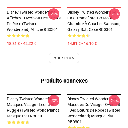
Disney Twisted Wonderland
Disney Twisted Wonderland
-20%
-20%
Affiches - Overblot! Des Cœurs
Cas - Pomefiore TW Motif
De Rose (Twisted
Chambre À Coucher Samsung
Wonderland) Affiche RB0301
Galaxy Soft Case RB0301
18,21 € - 42,22 €
14,81 € - 16,10 €
VOIR PLUS
Produits connexes
Disney Twisted Wonderland
Disney Twisted Wonderland
-20%
-20%
Masques Visage - Leona Et
Masques Du Visage - Overblot
Ruggie (Twisted Wonderland)
! Des Cœurs De Rose (Twisted
Masque Plat RB0301
Wonderland) Masque Plat
RB0301