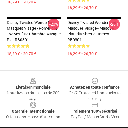
18,29 € - 20,70 €
18,29 € - 20,70 €
Disney Twisted Wonderland
Disney Twisted Wonderland
-20%
-20%
Masques Visage - Pomefiore
Masques Visage - Masque
TW Motif De Chambre Masque
Plat Idia Shroud Ramen
Plat RB0301
RB0301
18,29 € - 20,70 €
18,29 € - 20,70 €
Footer
Livraison mondiale
Achetez en toute confiance
Nous livrons dans plus de 200
24/7 Protected from clicks to
pays
delivery
Garantie internationale
Paiement 100% sécurisé
Offert dans le pays d'utilisation
PayPal / MasterCard / Visa