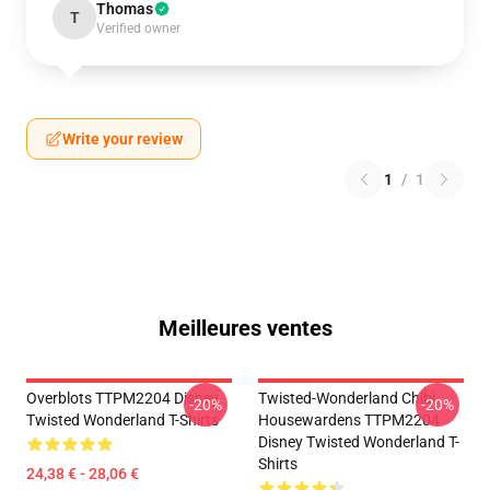
Thomas
T
Verified owner
Write your review
1
/
1
Meilleures ventes
Overblots TTPM2204 Disney
Twisted-Wonderland Chibi
-20%
-20%
Twisted Wonderland T-Shirts
Housewardens TTPM2204
Disney Twisted Wonderland T-
Shirts
24,38 € - 28,06 €