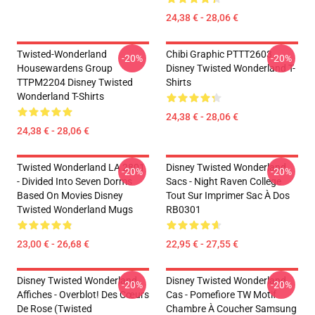
24,38 € - 28,06 €
Twisted-Wonderland
Chibi Graphic PTTT2603
-20%
-20%
Housewardens Group
Disney Twisted Wonderland T-
TTPM2204 Disney Twisted
Shirts
Wonderland T-Shirts
24,38 € - 28,06 €
24,38 € - 28,06 €
Twisted Wonderland LA 2801
Disney Twisted Wonderland
-20%
-20%
- Divided Into Seven Dorms
Sacs - Night Raven College
Based On Movies Disney
Tout Sur Imprimer Sac À Dos
Twisted Wonderland Mugs
RB0301
23,00 € - 26,68 €
22,95 € - 27,55 €
Disney Twisted Wonderland
Disney Twisted Wonderland
-20%
-20%
Affiches - Overblot! Des Cœurs
Cas - Pomefiore TW Motif
De Rose (Twisted
Chambre À Coucher Samsung