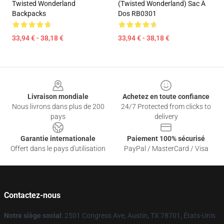
Twisted Wonderland
(Twisted Wonderland) Sac À
Backpacks
Dos RB0301
33,94 € - 38,18 €
33,94 € - 38,18 €
Footer
Livraison mondiale
Achetez en toute confiance
Nous livrons dans plus de 200
24/7 Protected from clicks to
pays
delivery
Garantie internationale
Paiement 100% sécurisé
Offert dans le pays d'utilisation
PayPal / MasterCard / Visa
Contactez-nous
Notre siège social
: 2501 Congress Ave, Austin, TX 78701, États-Unis