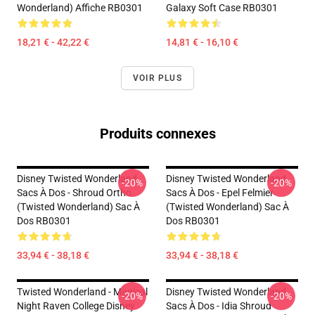
Wonderland) Affiche RB0301
Galaxy Soft Case RB0301
18,21 € - 42,22 €
14,81 € - 16,10 €
VOIR PLUS
Produits connexes
Disney Twisted Wonderland
Disney Twisted Wonderland
-20%
-20%
Sacs À Dos - Shroud Ortho
Sacs À Dos - Epel Felmier
(Twisted Wonderland) Sac À
(Twisted Wonderland) Sac À
Dos RB0301
Dos RB0301
33,94 € - 38,18 €
33,94 € - 38,18 €
Twisted Wonderland - Magical
Disney Twisted Wonderland
-20%
-20%
Night Raven College Disney
Sacs À Dos - Idia Shroud