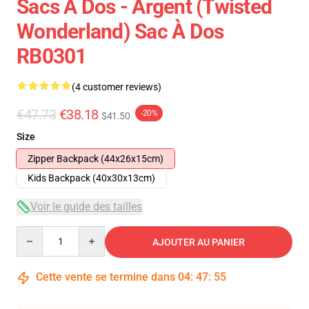
Sacs À Dos - Argent (Twisted
Wonderland) Sac À Dos
RB0301
(4 customer reviews)
€47.73
€38.18
-20%
$41.50
Size
Zipper Backpack (44x26x15cm)
Kids Backpack (40x30x13cm)
Voir le guide des tailles
Quantity
AJOUTER AU PANIER
Cette vente se termine dans
04
:
47
:
54