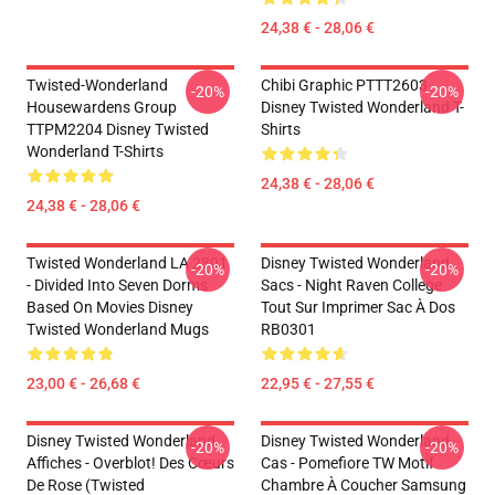
24,38 € - 28,06 €
Twisted-Wonderland
Chibi Graphic PTTT2603
-20%
-20%
Housewardens Group
Disney Twisted Wonderland T-
TTPM2204 Disney Twisted
Shirts
Wonderland T-Shirts
24,38 € - 28,06 €
24,38 € - 28,06 €
Twisted Wonderland LA 2801
Disney Twisted Wonderland
-20%
-20%
- Divided Into Seven Dorms
Sacs - Night Raven College
Based On Movies Disney
Tout Sur Imprimer Sac À Dos
Twisted Wonderland Mugs
RB0301
23,00 € - 26,68 €
22,95 € - 27,55 €
Disney Twisted Wonderland
Disney Twisted Wonderland
-20%
-20%
Affiches - Overblot! Des Cœurs
Cas - Pomefiore TW Motif
De Rose (Twisted
Chambre À Coucher Samsung