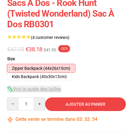
Sacs À Dos - Rook Hunt
(Twisted Wonderland) Sac À
Dos RB0301
(4 customer reviews)
€47.73
€38.18
-20%
$41.50
Size
Zipper Backpack (44x26x15cm)
Kids Backpack (40x30x13cm)
Voir le guide des tailles
Quantity
AJOUTER AU PANIER
Cette vente se termine dans
03
:
32
:
53