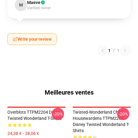
Maeve
M
Verified owner
Write your review
1
/
1
Meilleures ventes
Overblots TTPM2204 Disney
Twisted-Wonderland Chibi
-20%
-20%
Twisted Wonderland T-Shirts
Housewardens TTPM2204
Disney Twisted Wonderland T-
Shirts
24,38 € - 28,06 €