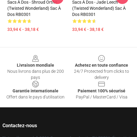
Sacs À Dos - Shroud Ortho
Sacs À Dos - Jade Leech
(Twisted Wonderland) Sac À
(Twisted Wonderland) Sac À
Dos RB0301
Dos RB0301
33,94 € - 38,18 €
33,94 € - 38,18 €
Footer
Livraison mondiale
Achetez en toute confiance
Nous livrons dans plus de 200
24/7 Protected from clicks to
pays
delivery
Garantie internationale
Paiement 100% sécurisé
Offert dans le pays d'utilisation
PayPal / MasterCard / Visa
Contactez-nous