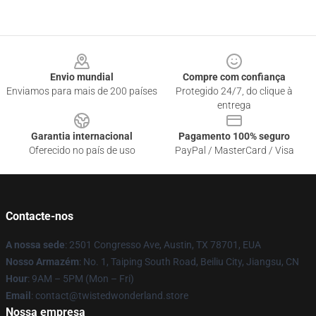
Footer
Envio mundial
Compre com confiança
Enviamos para mais de 200 países
Protegido 24/7, do clique à
entrega
Garantia internacional
Pagamento 100% seguro
Oferecido no país de uso
PayPal / MasterCard / Visa
Contacte-nos
A nossa sede
: 2501 Congresso Ave, Austin, TX 78701, EUA
Nosso Armazém
: No. 1, Taiping South Road, Beiliu City, Jiangsu, CN
Hour
: 9AM – 5PM (Mon – Fri)
Email
: contact@twistedwonderland.store
Nossa empresa