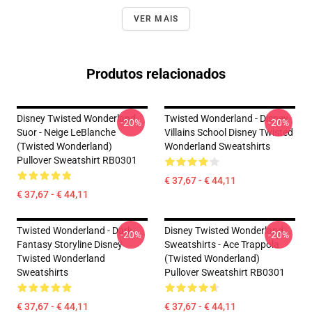
VER MAIS
Produtos relacionados
Disney Twisted Wonderland
Twisted Wonderland - Disney
-20%
-20%
Suor - Neige LeBlanche
Villains School Disney Twisted
(Twisted Wonderland)
Wonderland Sweatshirts
Pullover Sweatshirt RB0301
€ 37,67 - € 44,11
€ 37,67 - € 44,11
Twisted Wonderland - Dark
Disney Twisted Wonderland
-20%
-20%
Fantasy Storyline Disney
Sweatshirts - Ace Trappola
Twisted Wonderland
(Twisted Wonderland)
Sweatshirts
Pullover Sweatshirt RB0301
€ 37,67 - € 44,11
€ 37,67 - € 44,11