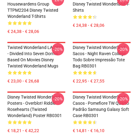
Housewardens Group
Disney Twisted Wonderland T-
TTPM2204 Disney Twisted
Shirts
Wonderland T-Shirts
€ 24,38 - € 28,06
€ 24,38 - € 28,06
Twisted Wonderland LA 2801
Disney Twisted Wonderland
-20%
-20%
- Divided Into Seven Dorms
Sacos - Night Raven College
Based On Movies Disney
Todo Sobre Impressão Tote
Twisted Wonderland Mugs
Bag RB0301
€ 23,00 - € 26,68
€ 22,95 - € 27,55
Disney Twisted Wonderland
Disney Twisted Wonderland
-20%
-20%
Posters - Overblot! Riddle
Casos - Pomefiore TW Quarto
Rosehearts (Twisted
Padrão Samsung Galaxy Soft
Wonderland) Poster RB0301
Case RB0301
€ 18,21 - € 42,22
€ 14,81 - € 16,10