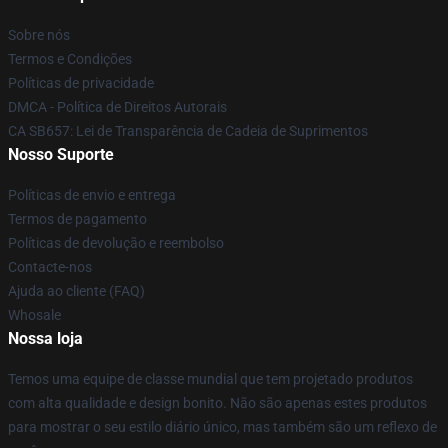
Sobre nós
Termos e Condições
Políticas de privacidade
DMCA - Política de Direitos Autorais
CA SB657: Lei de Transparência de Cadeia de Suprimentos
Nosso Suporte
Políticas de envio e entrega
Termos de pagamento
Políticas de devolução e reembolso
Contacte-nos
Ajuda ao cliente (FAQ)
Whosale
Nossa loja
Temos uma equipe de classe mundial que tem projetado produtos
com alta qualidade e design bonito. Não são apenas estes produtos
para mostrar o seu estilo diário único, mas também são um reflexo de