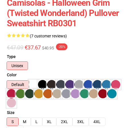
Camisolas - Halloween Grim
(Twisted Wonderland) Pullover
Sweatshirt RB0301
(7 customer reviews)
€47.09
€37.67
-20%
$40.95
Type
Unisex
Color
Default
Size
S
M
L
XL
2XL
3XL
4XL