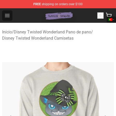
FREE
shipping on orders over $100
Twisted Wonderland Store - Official Twisted Wonderlan
Open menu
Início
/
Disney Twisted Wonderland Pano de pano
/
Disney Twisted Wonderland Camisetas