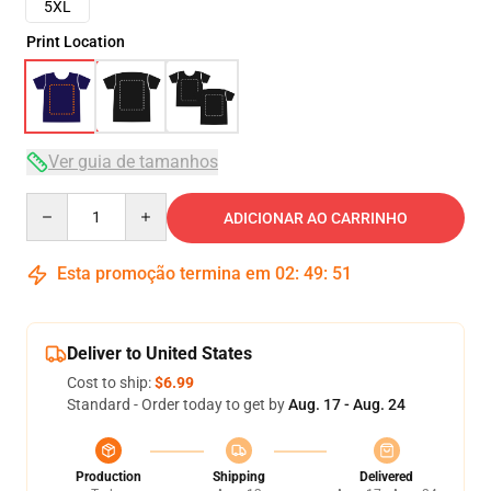
5XL
Print Location
Ver guia de tamanhos
Quantity
ADICIONAR AO CARRINHO
Esta promoção termina em
02
:
49
:
50
Deliver to United States
Cost to ship:
$6.99
Standard - Order today to get by
Aug. 17 - Aug. 24
Production
Shipping
Delivered