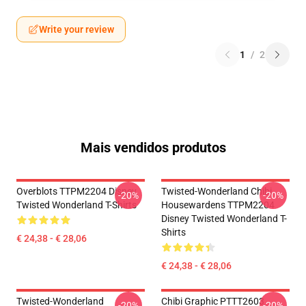
Write your review
1
/
2
Mais vendidos produtos
Overblots TTPM2204 Disney
Twisted-Wonderland Chibi
-20%
-20%
Twisted Wonderland T-Shirts
Housewardens TTPM2204
Disney Twisted Wonderland T-
Shirts
€ 24,38 - € 28,06
€ 24,38 - € 28,06
Twisted-Wonderland
Chibi Graphic PTTT2603
-20%
-20%