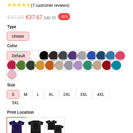
(7 customer reviews)
€47.09
€37.67
-20%
$40.95
Type
Unisex
Color
Default
Size
S
M
L
XL
2XL
3XL
4XL
5XL
Print Location