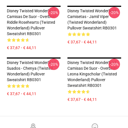
Disney Twisted Wonderland
Disney Twisted Wonderland
-20%
-20%
Camisas De Suor - Overblot!
Camisetas - Jamil Viper
Riddle Rosehearts (Twisted
(Twisted Wonderland)
Wonderland) Pullover
Pullover Sweatshirt RB0301
Sweatshirt RB0301
€ 37,67 - € 44,11
€ 37,67 - € 44,11
Disney Twisted Wonderland
Disney Twisted Wonderland
-20%
-20%
Suados - Chenya (Twisted
Camisas De Suor - Overblot!
Wonderland) Pullover
Leona Kingscholar (Twisted
Sweatshirt RB0301
Wonderland) Pullover
Sweatshirt RB0301
€ 37,67 - € 44,11
€ 37,67 - € 44,11
Footer