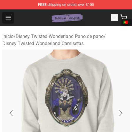
FREE
shipping on orders over $100
Twisted Wonderland Store - Official Twisted Wonderlan
Open menu
Início
/
Disney Twisted Wonderland Pano de pano
/
Disney Twisted Wonderland Camisetas