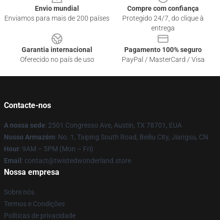
Envio mundial
Compre com confiança
Enviamos para mais de 200 países
Protegido 24/7, do clique à
entrega
Garantia internacional
Pagamento 100% seguro
Oferecido no país de uso
PayPal / MasterCard / Visa
Contacte-nos
A nossa sede
: 2501 Congresso Ave, Austin, TX 78701, EUA
Nosso Armazém
: No. 1, Taiping South Road, Beiliu City, Jiangsu, CN
Hour
: 9AM – 5PM (Mon – Fri)
Email
: contact@twistedwonderland.store
Nossa empresa
Sobre nós
Termos e Condições
Políticas de privacidade