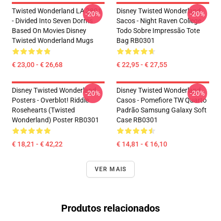
Twisted Wonderland LA 2801
Disney Twisted Wonderland
-20%
-20%
- Divided Into Seven Dorms
Sacos - Night Raven College
Based On Movies Disney
Todo Sobre Impressão Tote
Twisted Wonderland Mugs
Bag RB0301
€ 23,00 - € 26,68
€ 22,95 - € 27,55
Disney Twisted Wonderland
Disney Twisted Wonderland
-20%
-20%
Posters - Overblot! Riddle
Casos - Pomefiore TW Quarto
Rosehearts (Twisted
Padrão Samsung Galaxy Soft
Wonderland) Poster RB0301
Case RB0301
€ 18,21 - € 42,22
€ 14,81 - € 16,10
VER MAIS
Produtos relacionados