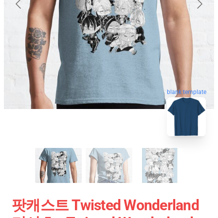
blank template
팟캐스트 Twisted Wonderland