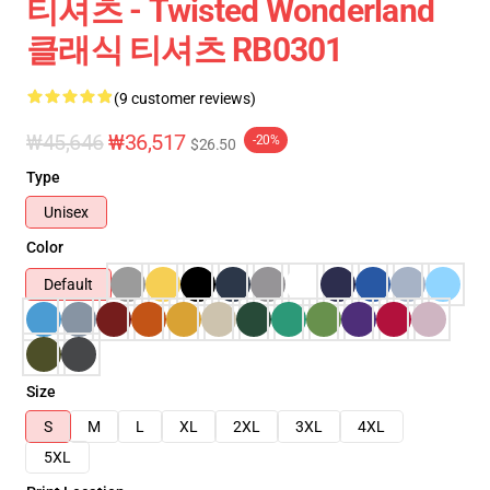
티셔츠 - Twisted Wonderland
클래식 티셔츠 RB0301
(9 customer reviews)
₩45,646
₩36,517
-20%
$26.50
Type
Unisex
Color
Default
Size
S
M
L
XL
2XL
3XL
4XL
5XL