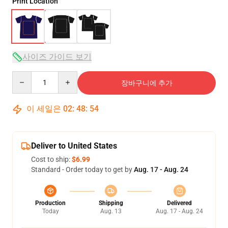
Print Location
사이즈 가이드 보기
Quantity
장바구니에 추가
이 세일은
02
:
48
:
54
Deliver to United States
Cost to ship:
$6.99
Standard - Order today to get by
Aug. 17 - Aug. 24
Production
Shipping
Delivered
Today
Aug. 13
Aug. 17 - Aug. 24