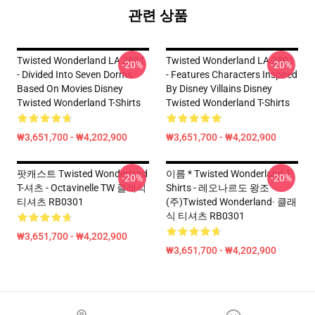
관련 상품
Twisted Wonderland LA 2801
Twisted Wonderland LA 2801
-20%
-20%
- Divided Into Seven Dorms
- Features Characters Inspired
Based On Movies Disney
By Disney Villains Disney
Twisted Wonderland T-Shirts
Twisted Wonderland T-Shirts
₩3,651,700 - ₩4,202,900
₩3,651,700 - ₩4,202,900
팟캐스트 Twisted Wonderland
이름 * Twisted Wonderland T-
-20%
-20%
T-셔츠 - Octavinelle TW 클래식
Shirts - 레오나르도 왕조
티셔츠 RB0301
(주)Twisted Wonderland· 클래
식 티셔츠 RB0301
₩3,651,700 - ₩4,202,900
₩3,651,700 - ₩4,202,900
Footer