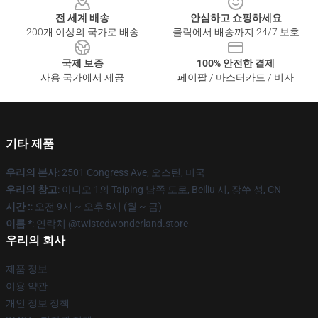
전 세계 배송
안심하고 쇼핑하세요
200개 이상의 국가로 배송
클릭에서 배송까지 24/7 보호
국제 보증
100% 안전한 결제
사용 국가에서 제공
페이팔 / 마스터카드 / 비자
기타 제품
우리의 본사
: 2501 Congress Ave, 오스틴, 미국
우리의 창고
: 아니오 1의 Taiping 남쪽 도로, Beiliu 시, 장쑤 성, CN
시간 :
: 오전 9시 ~ 오후 5시 (월 ~ 금)
이름 *
: 연락처 @twistedwonderland.store
우리의 회사
제품 정보
이용 약관
개인 정보 정책