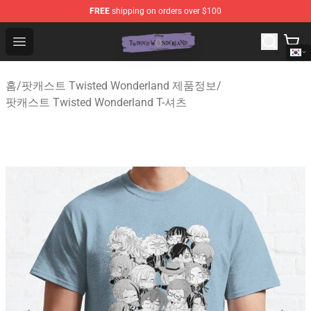
FREE
shipping on orders over $100
Twisted Wonderland Store - Official Twisted Wonderlan
Open menu
홈
/
팟캐스트 Twisted Wonderland 제품정보
/
팟캐스트 Twisted Wonderland T-셔츠